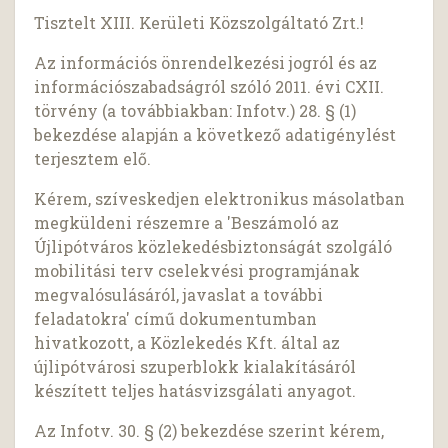
Tisztelt XIII. Kerületi Közszolgáltató Zrt.!
Az információs önrendelkezési jogról és az
információszabadságról szóló 2011. évi CXII.
törvény (a továbbiakban: Infotv.) 28. § (1)
bekezdése alapján a következő adatigénylést
terjesztem elő.
Kérem, szíveskedjen elektronikus másolatban
megküldeni részemre a 'Beszámoló az
Újlipótváros közlekedésbiztonságát szolgáló
mobilitási terv cselekvési programjának
megvalósulásáról, javaslat a további
feladatokra' című dokumentumban
hivatkozott, a Közlekedés Kft. által az
újlipótvárosi szuperblokk kialakításáról
készített teljes hatásvizsgálati anyagot.
Az Infotv. 30. § (2) bekezdése szerint kérem,