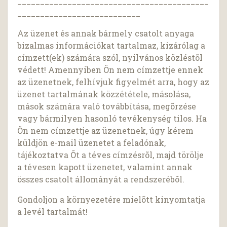
__________________________________________
___________________________
Az üzenet és annak bármely csatolt anyaga
bizalmas információkat tartalmaz, kizárólag a
címzett(ek) számára szól, nyilvános közléstõl
védett! Amennyiben Ön nem címzettje ennek
az üzenetnek, felhívjuk figyelmét arra, hogy az
üzenet tartalmának közzététele, másolása,
mások számára való továbbítása, megõrzése
vagy bármilyen hasonló tevékenység tilos. Ha
Ön nem címzettje az üzenetnek, úgy kérem
küldjön e-mail üzenetet a feladónak,
tájékoztatva Õt a téves címzésrõl, majd törölje
a tévesen kapott üzenetet, valamint annak
összes csatolt állományát a rendszerébõl.
Gondoljon a környezetére mielõtt kinyomtatja
a levél tartalmát!