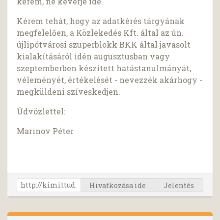
kérem, ne keverje ide.
Kérem tehát, hogy az adatkérés tárgyának
megfelelően, a Közlekedés Kft. által az ún.
újlipótvárosi szuperblokk BKK által javasolt
kialakításáról idén augusztusban vagy
szeptemberben készített hatástanulmányát,
véleményét, értékelését - nevezzék akárhogy -
megküldeni szíveskedjen.
Üdvözlettel:
Marinov Péter
Hivatkozása ide
Jelentés