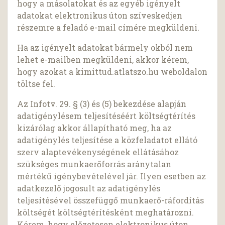
hogy a másolatokat és az egyéb igényelt
adatokat elektronikus úton szíveskedjen
részemre a feladó e-mail címére megküldeni.
Ha az igényelt adatokat bármely okból nem
lehet e-mailben megküldeni, akkor kérem,
hogy azokat a kimittud.atlatszo.hu weboldalon
töltse fel.
Az Infotv. 29. § (3) és (5) bekezdése alapján
adatigénylésem teljesítéséért költségtérítés
kizárólag akkor állapítható meg, ha az
adatigénylés teljesítése a közfeladatot ellátó
szerv alaptevékenységének ellátásához
szükséges munkaerőforrás aránytalan
mértékű igénybevételével jár. Ilyen esetben az
adatkezelő jogosult az adatigénylés
teljesítésével összefüggő munkaerő-ráfordítás
költségét költségtérítésként meghatározni.
Kérem, hogy előzetesen elektronikus úton