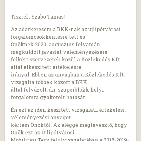
Tisztelt Szabó Tamás!
Az adatkérésem a BKK-nak az újlipótvárosi
forgalomcsökkentésre tett és
Önöknek 2020. augusztus folyamán
megküldött javaslat véleményezésére
felkért szervezetek közül a Közlekedés Kft.
által elkészített értékelésre
irányul. Ebben az anyagban a Közlekedés Kft.
vizsgálta többek között a BKK
által felvázolt, ún. szuperblokk helyi
forgalomra gyakorolt hatását.
Én ezt az idén készített vizsgálati, értékelési,
véleményezési anyagot
kértem Önöktől. Az eléggé megtévesztő, hogy
Önök ezt az Újlipótvárosi
Mobilitási Terv felülvizsgálatában a 2018-2019-