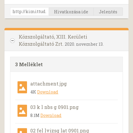
Hivatkozása ide
Jelentés
Közszolgáltató, XIII. Kerületi
Közszolgáltató Zrt.
2020. november 13.
3 Melléklet
attachment.jpg
4K
Download
03 k l nbs g 0901.png
8.1M
Download
02 fel lvizsg lat 0901.png