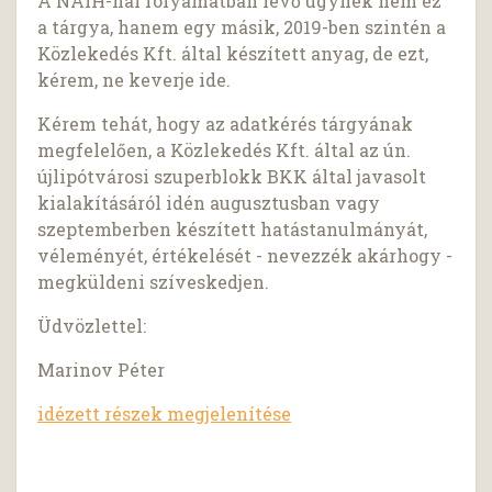
A NAIH-nál folyamatban lévő ügynek nem ez
a tárgya, hanem egy másik, 2019-ben szintén a
Közlekedés Kft. által készített anyag, de ezt,
kérem, ne keverje ide.
Kérem tehát, hogy az adatkérés tárgyának
megfelelően, a Közlekedés Kft. által az ún.
újlipótvárosi szuperblokk BKK által javasolt
kialakításáról idén augusztusban vagy
szeptemberben készített hatástanulmányát,
véleményét, értékelését - nevezzék akárhogy -
megküldeni szíveskedjen.
Üdvözlettel:
Marinov Péter
idézett részek megjelenítése