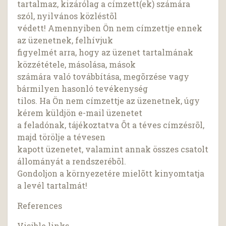
tartalmaz, kizárólag a címzett(ek) számára
szól, nyilvános közléstõl
védett! Amennyiben Ön nem címzettje ennek
az üzenetnek, felhívjuk
figyelmét arra, hogy az üzenet tartalmának
közzététele, másolása, mások
számára való továbbítása, megõrzése vagy
bármilyen hasonló tevékenység
tilos. Ha Ön nem címzettje az üzenetnek, úgy
kérem küldjön e-mail üzenetet
a feladónak, tájékoztatva Õt a téves címzésrõl,
majd törölje a tévesen
kapott üzenetet, valamint annak összes csatolt
állományát a rendszerébõl.
Gondoljon a környezetére mielõtt kinyomtatja
a levél tartalmát!
References
Visible links