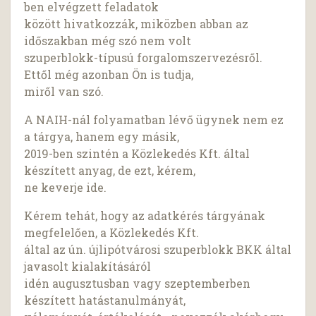
ben elvégzett feladatok
között hivatkozzák, miközben abban az
időszakban még szó nem volt
szuperblokk-típusú forgalomszervezésről.
Ettől még azonban Ön is tudja,
miről van szó.
A NAIH-nál folyamatban lévő ügynek nem ez
a tárgya, hanem egy másik,
2019-ben szintén a Közlekedés Kft. által
készített anyag, de ezt, kérem,
ne keverje ide.
Kérem tehát, hogy az adatkérés tárgyának
megfelelően, a Közlekedés Kft.
által az ún. újlipótvárosi szuperblokk BKK által
javasolt kialakításáról
idén augusztusban vagy szeptemberben
készített hatástanulmányát,