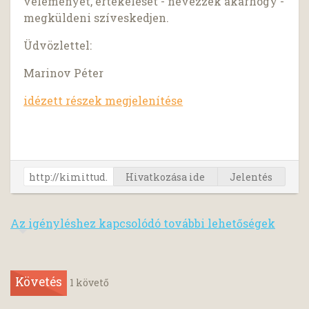
véleményét, értékelését - nevezzék akárhogy -
megküldeni szíveskedjen.
Üdvözlettel:
Marinov Péter
idézett részek megjelenítése
Hivatkozása ide
Jelentés
Az igényléshez kapcsolódó további lehetőségek
Követés
1
követő