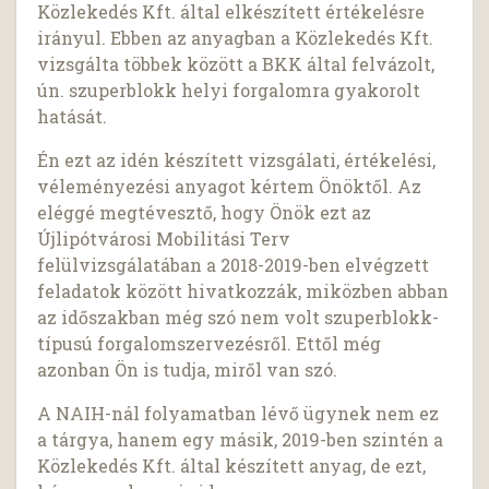
Közlekedés Kft. által elkészített értékelésre
irányul. Ebben az anyagban a Közlekedés Kft.
vizsgálta többek között a BKK által felvázolt,
ún. szuperblokk helyi forgalomra gyakorolt
hatását.
Én ezt az idén készített vizsgálati, értékelési,
véleményezési anyagot kértem Önöktől. Az
eléggé megtévesztő, hogy Önök ezt az
Újlipótvárosi Mobilitási Terv
felülvizsgálatában a 2018-2019-ben elvégzett
feladatok között hivatkozzák, miközben abban
az időszakban még szó nem volt szuperblokk-
típusú forgalomszervezésről. Ettől még
azonban Ön is tudja, miről van szó.
A NAIH-nál folyamatban lévő ügynek nem ez
a tárgya, hanem egy másik, 2019-ben szintén a
Közlekedés Kft. által készített anyag, de ezt,