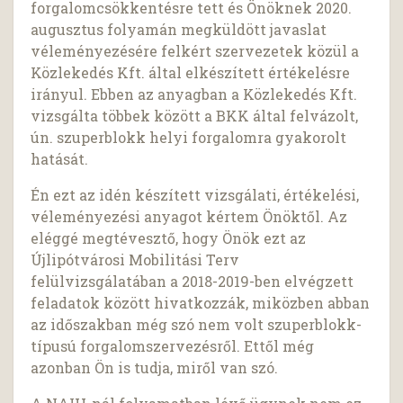
forgalomcsökkentésre tett és Önöknek 2020.
augusztus folyamán megküldött javaslat
véleményezésére felkért szervezetek közül a
Közlekedés Kft. által elkészített értékelésre
irányul. Ebben az anyagban a Közlekedés Kft.
vizsgálta többek között a BKK által felvázolt,
ún. szuperblokk helyi forgalomra gyakorolt
hatását.
Én ezt az idén készített vizsgálati, értékelési,
véleményezési anyagot kértem Önöktől. Az
eléggé megtévesztő, hogy Önök ezt az
Újlipótvárosi Mobilitási Terv
felülvizsgálatában a 2018-2019-ben elvégzett
feladatok között hivatkozzák, miközben abban
az időszakban még szó nem volt szuperblokk-
típusú forgalomszervezésről. Ettől még
azonban Ön is tudja, miről van szó.