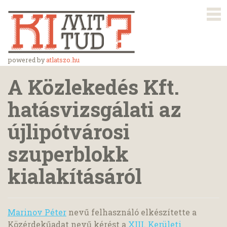
powered by
atlatszo.hu
A Közlekedés Kft.
hatásvizsgálati az
újlipótvárosi
szuperblokk
kialakításáról
Marinov Péter
nevű felhasználó elkészítette a
Közérdekűadat nevű kérést a
XIII. Kerületi