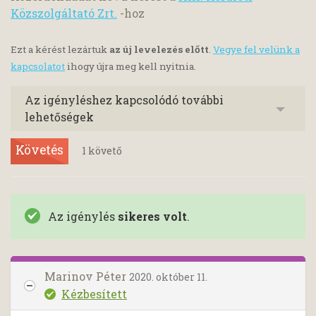
Közszolgáltató Zrt.
-hoz
Ezt a kérést lezártuk
az új levelezés előtt
.
Vegye fel velünk a
kapcsolatot
ihogy újra meg kell nyitnia.
Az igényléshez kapcsolódó további
lehetőségek
Követés
1
követő
Az igénylés
sikeres volt
.
Marinov Péter
2020. október 11.
Kézbesített