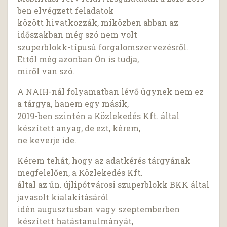
ben elvégzett feladatok
között hivatkozzák, miközben abban az
időszakban még szó nem volt
szuperblokk-típusú forgalomszervezésről.
Ettől még azonban Ön is tudja,
miről van szó.
A NAIH-nál folyamatban lévő ügynek nem ez
a tárgya, hanem egy másik,
2019-ben szintén a Közlekedés Kft. által
készített anyag, de ezt, kérem,
ne keverje ide.
Kérem tehát, hogy az adatkérés tárgyának
megfelelően, a Közlekedés Kft.
által az ún. újlipótvárosi szuperblokk BKK által
javasolt kialakításáról
idén augusztusban vagy szeptemberben
készített hatástanulmányát,