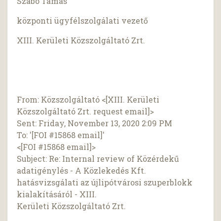
Szabó Tamás
központi ügyfélszolgálati vezető
XIII. Kerületi Közszolgáltató Zrt.
From: Közszolgáltató <[XIII. Kerületi
Közszolgáltató Zrt. request email]>
Sent: Friday, November 13, 2020 2:09 PM
To: '[FOI #15868 email]'
<[FOI #15868 email]>
Subject: Re: Internal review of Közérdekű
adatigénylés - A Közlekedés Kft.
hatásvizsgálati az újlipótvárosi szuperblokk
kialakításáról - XIII.
Kerületi Közszolgáltató Zrt.