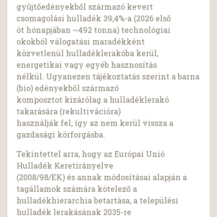
gyűjtőedényekből származó kevert
csomagolási hulladék 39,4%-a (2026 első
öt hónapjában ~492 tonna) technológiai
okokból válogatási maradékként
közvetlenül hulladéklerakóba kerül,
energetikai vagy egyéb hasznosítás
nélkül. Ugyanezen tájékoztatás szerint a barna
(bio) edényekből származó
komposztot kizárólag a hulladéklerakó
takarására (rekultivációra)
használják fel, így az nem kerül vissza a
gazdasági körforgásba.
Tekintettel arra, hogy az Európai Unió
Hulladék Keretirányelve
(2008/98/EK) és annak módosításai alapján a
tagállamok számára kötelező a
hulladékhierarchia betartása, a települési
hulladék lerakásának 2035-re