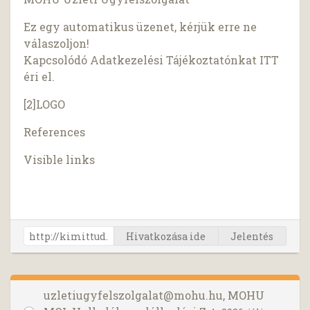
Ez egy automatikus üzenet, kérjük erre ne
válaszoljon!
Kapcsolódó Adatkezelési Tájékoztatónkat ITT
éri el.
[2]LOGO
References
Visible links
Hivatkozása ide
Jelentés
uzletiugyfelszolgalat@mohu.hu
, MOHU