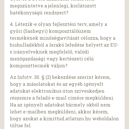
megszüntetve a jelenlegi, korlátozott
hatékonyságú rendszert?
4. Létezik-e olyan fejlesztési terv, amely a
győri (Sashegyi) komposztálóüzem
termékének minőségjavítását célozza, hogy a
biohulladékból a lerakó lefedése helyett az EU-
s irányelveknek megfelelő, valódi
mezőgazdasági vagy kertészeti célú
komposzttermék váljon?
Az Infotv. 30. § (2) bekezdése szerint kérem,
hogy a másolatokat és az egyéb igényelt
adatokat elektronikus úton szíveskedjen
részemre a feladó e-mail címére megküldeni.
Ha az igényelt adatokat bármely okból nem
lehet e-mailben megküldeni, akkor kérem,
hogy azokat a kimittud.atlatszo.hu weboldalon
töltse fel.