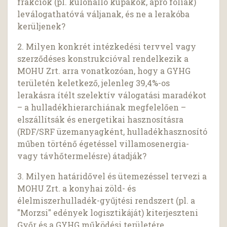
frakciók (pl. különálló kupakok, apró fóliák)
leválogathatóvá váljanak, és ne a lerakóba
kerüljenek?
2. Milyen konkrét intézkedési tervvel vagy
szerződéses konstrukcióval rendelkezik a
MOHU Zrt. arra vonatkozóan, hogy a GYHG
területén keletkező, jelenleg 39,4%-os
lerakásra ítélt szelektív válogatási maradékot
– a hulladékhierarchiának megfelelően –
elszállítsák és energetikai hasznosításra
(RDF/SRF üzemanyagként, hulladékhasznosító
műben történő égetéssel villamosenergia-
vagy távhőtermelésre) átadják?
3. Milyen határidővel és ütemezéssel tervezi a
MOHU Zrt. a konyhai zöld- és
élelmiszerhulladék-gyűjtési rendszert (pl. a
"Morzsi" edények logisztikáját) kiterjeszteni
Győr és a GYHG működési területére,