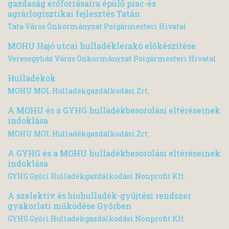
gazdaság erőforrásaira épülő piac-és
agrárlogisztikai fejlesztés Tatán
Tata Város Önkormányzat Polgármesteri Hivatal
MOHU Hajó utcai hulladéklerakó előkészítése
Veresegyház Város Önkormányzat Polgármesteri Hivatal
Hulladékok
MOHU MOL Hulladékgazdálkodási Zrt.
A MOHU és a GYHG hulladékbesorolási eltéréseinek
indoklása
MOHU MOL Hulladékgazdálkodási Zrt.
A GYHG és a MOHU hulladékbesorolási eltéréseinek
indoklása
GYHG Győri Hulladékgazdálkodási Nonprofit Kft.
A szelektív és biohulladék-gyűjtési rendszer
gyakorlati működése Győrben
GYHG Győri Hulladékgazdálkodási Nonprofit Kft.