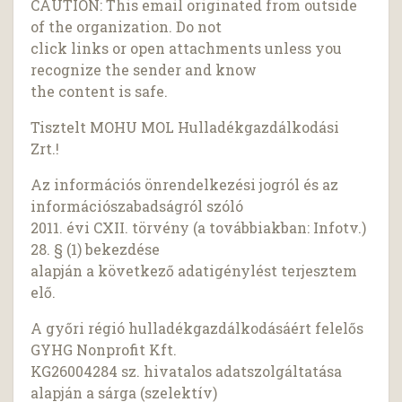
CAUTION: This email originated from outside
of the organization. Do not
click links or open attachments unless you
recognize the sender and know
the content is safe.
Tisztelt MOHU MOL Hulladékgazdálkodási
Zrt.!
Az információs önrendelkezési jogról és az
információszabadságról szóló
2011. évi CXII. törvény (a továbbiakban: Infotv.)
28. § (1) bekezdése
alapján a következő adatigénylést terjesztem
elő.
A győri régió hulladékgazdálkodásáért felelős
GYHG Nonprofit Kft.
KG26004284 sz. hivatalos adatszolgáltatása
alapján a sárga (szelektív)