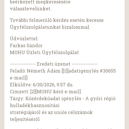
beérkezett megkeresésére
válaszlevelünket.
További felmerülő kérdés esetén keresse
Ügyfélszolgálatunkat bizalommal.
Üdvözlettel:
Farkas Sándor
MOHU Üzleti Ügyfélszolgálat
--------------- Eredeti üzenet ---------------
Feladó: Németh Ádám [[1][adatigénylés #30655
e-mail]]
Elküldve: 6/30/2026, 9:57 du.
Címzett: [2][MOHU kérő e-mail]
Tárgy: Közérdekűadat igénylés - A győri régió
hulladékhasznosítási
stratégiájáról és az uniós célszámok
teljesítéséről