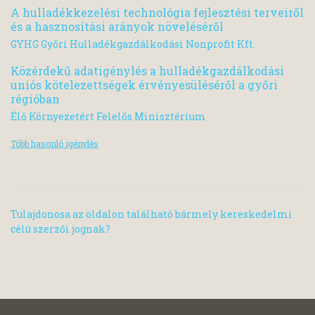
A hulladékkezelési technológia fejlesztési terveiről
és a hasznosítási arányok növeléséről
GYHG Győri Hulladékgazdálkodási Nonprofit Kft.
Közérdekű adatigénylés a hulladékgazdálkodási
uniós kötelezettségek érvényesüléséről a győri
régióban
Élő Környezetért Felelős Minisztérium
Több hasonló igénylés
Tulajdonosa az oldalon található bármely kereskedelmi
célú szerzői jognak?