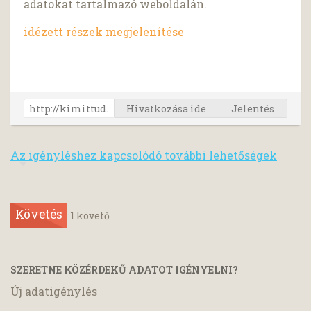
adatokat tartalmazó weboldalán.
idézett részek megjelenítése
Hivatkozása ide
Jelentés
Az igényléshez kapcsolódó további lehetőségek
Követés
1
követő
SZERETNE KÖZÉRDEKŰ ADATOT IGÉNYELNI?
Új adatigénylés