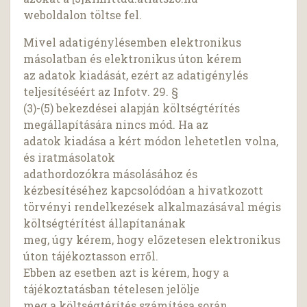
weboldalon töltse fel.
Mivel adatigénylésemben elektronikus
másolatban és elektronikus úton kérem
az adatok kiadását, ezért az adatigénylés
teljesítéséért az Infotv. 29. §
(3)-(5) bekezdései alapján költségtérítés
megállapítására nincs mód. Ha az
adatok kiadása a kért módon lehetetlen volna,
és iratmásolatok
adathordozókra másolásához és
kézbesítéséhez kapcsolódóan a hivatkozott
törvényi rendelkezések alkalmazásával mégis
költségtérítést állapítanának
meg, úgy kérem, hogy előzetesen elektronikus
úton tájékoztasson erről.
Ebben az esetben azt is kérem, hogy a
tájékoztatásban tételesen jelölje
meg a költségtérítés számítása során