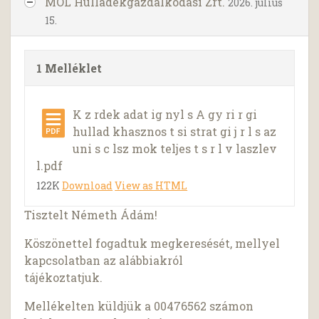
MOL Hulladékgazdálkodási Zrt.
2026. július
15.
1 Melléklet
K z rdek adat ig nyl s A gy ri r gi
hullad khasznos t si strat gi j r l s az
uni s c lsz mok teljes t s r l v laszlev
l.pdf
122K
Download
View as HTML
Tisztelt Németh Ádám!
Köszönettel fogadtuk megkeresését, mellyel
kapcsolatban az alábbiakról
tájékoztatjuk.
Mellékelten küldjük a 00476562 számon