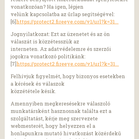
vonatkozóan? Ha igen, lépjen
velünk kapcsolatba az űrlap segítségével:
[6]
https://protect2.fireeye.com/v1/url?k=31...
Jognyilatkozat: Ezt az üzenetet és az ön
válaszát is közzétesszük az
interneten. Az adatvédelemre és szerzői
jogokra vonatkozó politikánk:
[7]
https://protect2.fireeye.com/v1/url?k=31...
Felhívjuk figyelmét, hogy bizonyos esetekben
a kérések és válaszok
közzététele késik.
Amennyiben megkeresésekre válaszoló
munkatársként hasznosnak találta ezt a
szolgáltatást, kérje meg szervezete
webmesterét, hogy helyezzen el a
honlapunkra mutató hivatkozást közérdekű