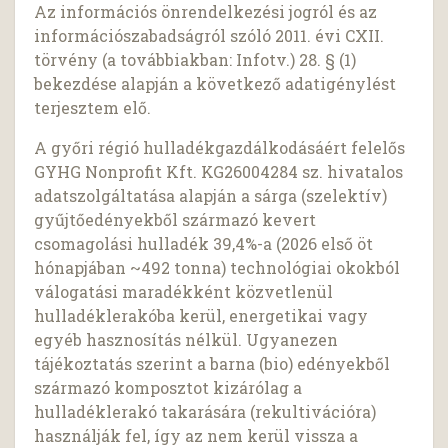
Az információs önrendelkezési jogról és az
információszabadságról szóló 2011. évi CXII.
törvény (a továbbiakban: Infotv.) 28. § (1)
bekezdése alapján a következő adatigénylést
terjesztem elő.
A győri régió hulladékgazdálkodásáért felelős
GYHG Nonprofit Kft. KG26004284 sz. hivatalos
adatszolgáltatása alapján a sárga (szelektív)
gyűjtőedényekből származó kevert
csomagolási hulladék 39,4%-a (2026 első öt
hónapjában ~492 tonna) technológiai okokból
válogatási maradékként közvetlenül
hulladéklerakóba kerül, energetikai vagy
egyéb hasznosítás nélkül. Ugyanezen
tájékoztatás szerint a barna (bio) edényekből
származó komposztot kizárólag a
hulladéklerakó takarására (rekultivációra)
használják fel, így az nem kerül vissza a