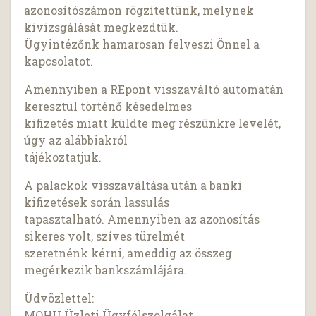
azonosítószámon rögzítettünk, melynek
kivizsgálását megkezdtük.
Ügyintézőnk hamarosan felveszi Önnel a
kapcsolatot.
Amennyiben a REpont visszaváltó automatán
keresztül történő késedelmes
kifizetés miatt küldte meg részünkre levelét,
úgy az alábbiakról
tájékoztatjuk.
A palackok visszaváltása után a banki
kifizetések során lassulás
tapasztalható. Amennyiben az azonosítás
sikeres volt, szíves türelmét
szeretnénk kérni, ameddig az összeg
megérkezik bankszámlájára.
Üdvözlettel:
MOHU Üzleti Ügyfélszolgálat