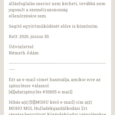
állásfoglalás szerint nem kérheti, továbbá nem
jogosult a személyazonosság
ellenőrzésére sem.
Segítő együttműködését előre is köszönöm.
Kelt: 2026. június 30.
Üdvözlettel:
Németh Ádám
---------------------------------------------------------------
----
Ezt az e-mail címet használja, amikor erre az
igénylésre válaszol:
[4][adatigénylés #30655 e-mail]
Hibás a(z) [5][MOHU kérő e-mail] cím a(z)
MOHU MOL Hulladékgazdálkodási Zrt.
részére benyújtott Közérdekűadat igénylésekre