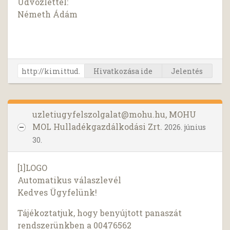
Üdvözlettel:
Németh Ádám
Hivatkozása ide
Jelentés
uzletiugyfelszolgalat@mohu.hu
, MOHU
MOL Hulladékgazdálkodási Zrt.
2026. június
30.
[1]LOGO
Automatikus válaszlevél
Kedves Ügyfelünk!
Tájékoztatjuk, hogy benyújtott panaszát
rendszerünkben a 00476562