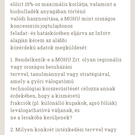
előírt 10%-os maximális korlátja, valamint a
biohulladék anyagában történő
valódi hasznosítása, a MOHU mint országos
koncessziós jogtulajdonos
feladat- és hatáskörében eljárva az Infotv.
alapján kérem az alábbi
közérdekű adatok megküldését:
1. Rendelkezik-e a MOHU Zrt. olyan regionális
vagy országos beruházási
tervvel, tanulmánnyal vagy stratégiával,
amely a győri válogatómű
technológiai korszerűsítését célozza annak
érdekében, hogy a kisméretű
frakciók (pl. különálló kupakok, apró fóliák)
leválogathatóvá váljanak, és
ne a lerakóba kerüljenek?
2. Milyen konkrét intézkedési tervvel vagy