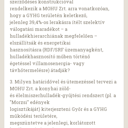
szerződéses konstrukcióval
rendelkezik a MOHU Zrt. arra vonatkozóan,
hogy a GYHG területén keletkező,
jelenleg 39,4%-os lerakásra ítélt szelektív
válogatási maradékot – a
hulladékhierarchiának megfelelően –
elszállítsák és energetikai
hasznosításra (RDF/SRF üzemanyagként,
hulladékhasznosító műben történő
égetéssel villamosenergia- vagy
távhőtermelésre) átadják?
3. Milyen határidővel és ütemezéssel tervezi a
MOHU Zrt. a konyhai zöld-
és élelmiszerhulladék-gyűjtési rendszert (pl. a
"Morzsi" edények
logisztikáját) kiterjeszteni Győr és a GYHG
működési területére,
megszüntetve a jelenlegi, korlátozott