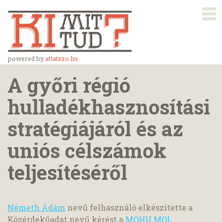
powered by
atlatszo.hu
A győri régió
hulladékhasznosítási
stratégiájáról és az
uniós célszámok
teljesítéséről
Németh Ádám
nevű felhasználó elkészítette a
Közérdekűadat nevű kérést a
MOHU MOL