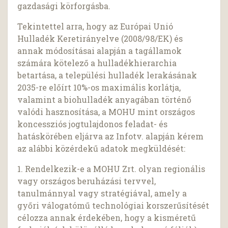
gazdasági körforgásba.
Tekintettel arra, hogy az Európai Unió
Hulladék Keretirányelve (2008/98/EK) és
annak módosításai alapján a tagállamok
számára kötelező a hulladékhierarchia
betartása, a települési hulladék lerakásának
2035-re előírt 10%-os maximális korlátja,
valamint a biohulladék anyagában történő
valódi hasznosítása, a MOHU mint országos
koncessziós jogtulajdonos feladat- és
hatáskörében eljárva az Infotv. alapján kérem
az alábbi közérdekű adatok megküldését:
1. Rendelkezik-e a MOHU Zrt. olyan regionális
vagy országos beruházási tervvel,
tanulmánnyal vagy stratégiával, amely a
győri válogatómű technológiai korszerűsítését
célozza annak érdekében, hogy a kisméretű