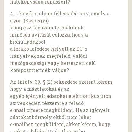
hatékonyságú rendszert?
4. Létezik-e olyan fejlesztési terv, amely a
győri (Sashegyi)
komposztálóüzem termékének
minőségjavítását célozza, hogy a
biohulladékból
a lerakó lefedése helyett az EU-s
irányelveknek megfelelő, valódi
mezőgazdasági vagy kertészeti célú
komposzttermék váljon?
Az Infotv. 30. § (2) bekezdése szerint kérem,
hogy a másolatokat és az
egyéb igényelt adatokat elektronikus úton
szíveskedjen részemre a feladó
e-mail címére megküldeni. Ha az igényelt
adatokat bármely okból nem lehet
e-mailben megküldeni, akkor kérem, hogy
azokat a [3]kimittud.atlatszo.hu