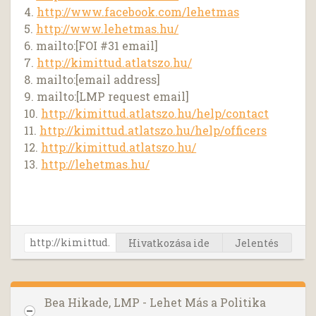
4.
http://www.facebook.com/lehetmas
5.
http://www.lehetmas.hu/
6. mailto:[FOI #31 email]
7.
http://kimittud.atlatszo.hu/
8. mailto:[email address]
9. mailto:[LMP request email]
10.
http://kimittud.atlatszo.hu/help/contact
11.
http://kimittud.atlatszo.hu/help/officers
12.
http://kimittud.atlatszo.hu/
13.
http://lehetmas.hu/
Hivatkozása ide
Jelentés
Bea Hikade, LMP - Lehet Más a Politika