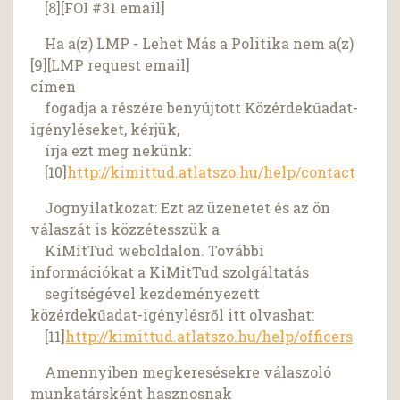
[8][FOI #31 email]
Ha a(z) LMP - Lehet Más a Politika nem a(z)
[9][LMP request email]
címen
fogadja a részére benyújtott Közérdekűadat-
igényléseket, kérjük,
írja ezt meg nekünk:
[10]
http://kimittud.atlatszo.hu/help/contact
Jognyilatkozat: Ezt az üzenetet és az ön
válaszát is közzétesszük a
KiMitTud weboldalon. További
információkat a KiMitTud szolgáltatás
segítségével kezdeményezett
közérdekűadat-igénylésről itt olvashat:
[11]
http://kimittud.atlatszo.hu/help/officers
Amennyiben megkeresésekre válaszoló
munkatársként hasznosnak