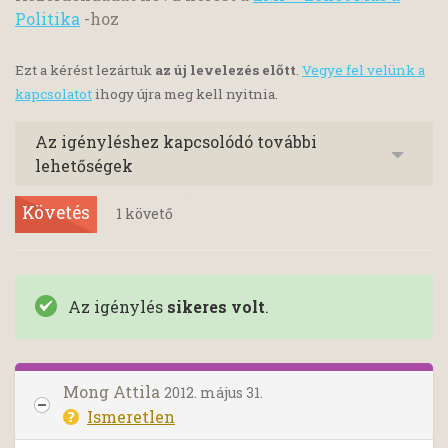
Politika
-hoz
Ezt a kérést lezártuk
az új levelezés előtt
.
Vegye fel velünk a
kapcsolatot
ihogy újra meg kell nyitnia.
Az igényléshez kapcsolódó további
lehetőségek
Követés
1
követő
Az igénylés
sikeres volt
.
Mong Attila
2012. május 31.
Ismeretlen