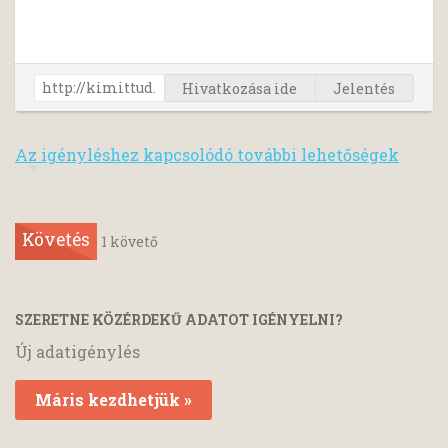
Hivatkozása ide
Jelentés
Az igényléshez kapcsolódó további lehetőségek
Követés
1
követő
SZERETNE KÖZÉRDEKŰ ADATOT IGÉNYELNI?
Új adatigénylés
Máris kezdhetjük »