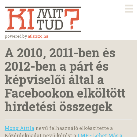
powered by
atlatszo.hu
A 2010, 2011-ben és
2012-ben a párt és
képviselői által a
Facebookon elköltött
hirdetési összegek
Mong Attila
nevű felhasználó elkészítette a
Közérdekűadat nevű kérést a
LMP - Lehet Más a