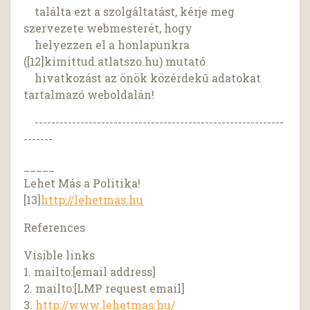
találta ezt a szolgáltatást, kérje meg
szervezete webmesterét, hogy
helyezzen el a honlapunkra
([12]kimittud.atlatszo.hu) mutató
hivatkozást az önök közérdekű adatokat
tartalmazó weboldalán!
------------------------------------------------------------
-------
_____
Lehet Más a Politika!
[13]
http://lehetmas.hu
References
Visible links
1. mailto:[email address]
2. mailto:[LMP request email]
3.
http://www.lehetmas.hu/