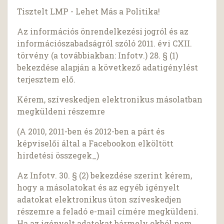
Tisztelt LMP - Lehet Más a Politika!
Az információs önrendelkezési jogról és az
információszabadságról szóló 2011. évi CXII.
törvény (a továbbiakban: Infotv.) 28. § (1)
bekezdése alapján a következő adatigénylést
terjesztem elő.
Kérem, szíveskedjen elektronikus másolatban
megküldeni részemre
(A 2010, 2011-ben és 2012-ben a párt és
képviselői által a Facebookon elköltött
hirdetési összegek_)
Az Infotv. 30. § (2) bekezdése szerint kérem,
hogy a másolatokat és az egyéb igényelt
adatokat elektronikus úton szíveskedjen
részemre a feladó e-mail címére megküldeni.
Ha az igényelt adatokat bármely okból nem