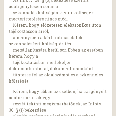
Az Infotv. 29. § (3) bekezdése szerint
adatigénylésem során a
szkennelés költségén kívüli költségek
megtéríttetésére nincs mód.
Kérem, hogy előzetesen elektronikus úton
tájékoztasson arról,
amennyiben a kért iratmásolatok
szkenneléséért költségtérítés
megállapítására kerül sor. Ebben az esetben
kérem, hogy a
tájékoztatásban mellékeljen
dokumentumlistát, dokumentumonként
tüntesse fel az oldalszámot és a szkennelés
költségét.
Kérem, hogy abban az esetben, ha az igényelt
adatoknak csak egy
részét tekinti megismerhetőnek, az Infotv.
30. § (1) bekezdése