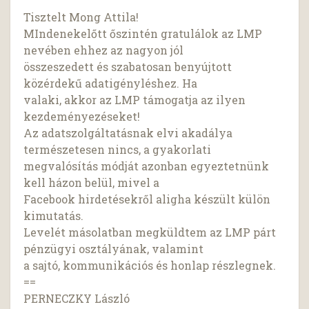
Tisztelt Mong Attila!
MIndenekelőtt őszintén gratulálok az LMP
nevében ehhez az nagyon jól
összeszedett és szabatosan benyújtott
közérdekű adatigényléshez. Ha
valaki, akkor az LMP támogatja az ilyen
kezdeményezéseket!
Az adatszolgáltatásnak elvi akadálya
természetesen nincs, a gyakorlati
megvalósítás módját azonban egyeztetnünk
kell házon belül, mivel a
Facebook hirdetésekről aligha készült külön
kimutatás.
Levelét másolatban megküldtem az LMP párt
pénzügyi osztályának, valamint
a sajtó, kommunikációs és honlap részlegnek.
==
PERNECZKY László