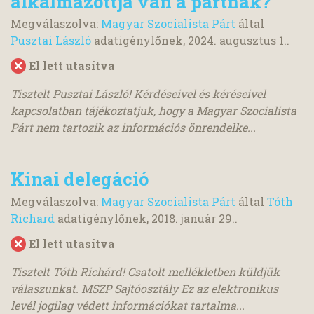
alkalmazottja van a pártnak?
Megválaszolva:
Magyar Szocialista Párt
által
Pusztai László
adatigénylőnek,
2024. augusztus 1.
.
El lett utasítva
Tisztelt Pusztai László! Kérdéseivel és kéréseivel
kapcsolatban tájékoztatjuk, hogy a Magyar Szocialista
Párt nem tartozik az információs önrendelke...
Kínai delegáció
Megválaszolva:
Magyar Szocialista Párt
által
Tóth
Richard
adatigénylőnek,
2018. január 29.
.
El lett utasítva
Tisztelt Tóth Richárd! Csatolt mellékletben küldjük
válaszunkat. MSZP Sajtóosztály Ez az elektronikus
levél jogilag védett információkat tartalma...