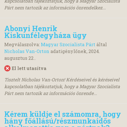
kapcsolatban tájékoztatjuk, hogy a Magyar Szocialista
Párt nem tartozik az információs önrendelkez...
Abonyi Henrik
Kiskunfélegyháza ügy
Megválaszolva:
Magyar Szocialista Párt
által
Nicholas Van-Orton
adatigénylőnek,
2024.
augusztus 22.
.
El lett utasítva
Tisztelt Nicholas Van-Orton! Kérdéseivel és kéréseivel
kapcsolatban tájékoztatjuk, hogy a Magyar Szocialista
Párt nem tartozik az információs önrende...
Kérem küldje el számomra, hogy
hány főállású/részmunkaidős