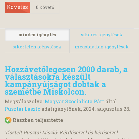
Követés
0
követő
minden igénylés
sikeres igénylések
sikertelen igénylések
megoldatlan igénylések
Hozzávetőlegesen 2000 darab, a
választásokra készült
kampányújságot dobtak a
szemétbe Miskolcon.
Megválaszolva:
Magyar Szocialista Párt
által
Pusztai László
adatigénylőnek,
2024. augusztus 28.
.
Részben teljesítette
Tisztelt Pusztai László! Kérdéseivel és kéréseivel