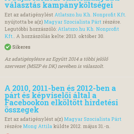
választás kampányköltségei
Ezt az adatigénylést
Atlatszo.hu Kh. Nonprofit Kft.
nyújtotta be a(z)
Magyar Szocialista Párt
részére.
Legutóbbi hozzászóló:
Atlatszo.hu Kh. Nonprofit
Kft.
. A hozzászólás kelte:
2013. október 30.
Sikeres
Az adatigénylésre az Együtt 2014 a többi jelölő
szervezet (MSZP és DK) nevében is válaszolt.
A 2010, 2011-ben és 2012-ben a
párt és képviselői által a
Facebookon elköltött hirdetési
összegek
Ezt az adatigénylést a(z)
Magyar Szocialista Párt
részére
Mong Attila
küldte
2012. május 31.
-n.