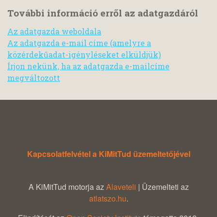
További információ erről az adatgazdáról
Az adatgazda weboldala
Az adatgazda e-mail címe (amelyre a
közérdekűadat-igényléseket elküldjük)
Írjon nekünk, ha az adatgazda e-mailcíme
megváltozott
Kapcsolatfelvétel a KiMitTud üzemeltetőjével
A KiMitTud motorja az
Alaveteli
| Üzemelteti az
atlatszo.hu
.