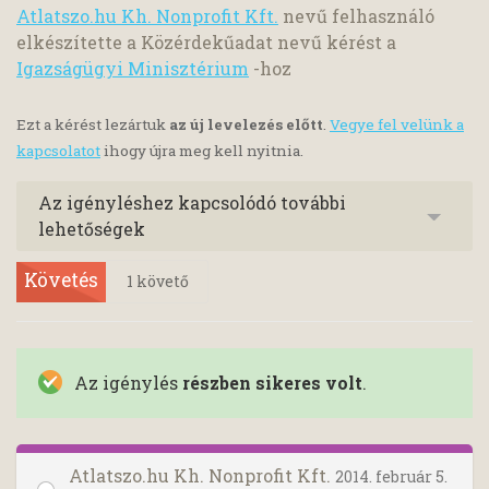
Atlatszo.hu Kh. Nonprofit Kft.
nevű felhasználó
elkészítette a Közérdekűadat nevű kérést a
Igazságügyi Minisztérium
-hoz
Ezt a kérést lezártuk
az új levelezés előtt
.
Vegye fel velünk a
kapcsolatot
ihogy újra meg kell nyitnia.
Az igényléshez kapcsolódó további
lehetőségek
Követés
1
követő
Az igénylés
részben sikeres volt
.
Atlatszo.hu Kh. Nonprofit Kft.
2014. február 5.