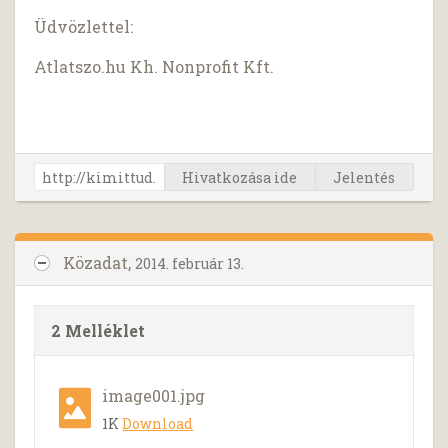
Üdvözlettel:
Atlatszo.hu Kh. Nonprofit Kft.
Hivatkozása ide
Jelentés
Közadat,
2014. február 13.
2 Melléklet
image001.jpg
1K
Download