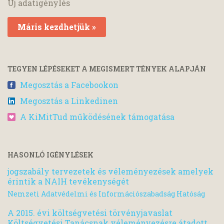
Új adatigénylés
Máris kezdhetjük »
TEGYEN LÉPÉSEKET A MEGISMERT TÉNYEK ALAPJÁN
Megosztás a Facebookon
Megosztás a Linkedinen
A KiMitTud működésének támogatása
HASONLÓ IGÉNYLÉSEK
jogszabály tervezetek és véleményezések amelyek
érintik a NAIH tevékenységét
Nemzeti Adatvédelmi és Információszabadság Hatóság
A 2015. évi költségvetési törvényjavaslat
Költségvetési Tanácsnak véleményezésre átadott