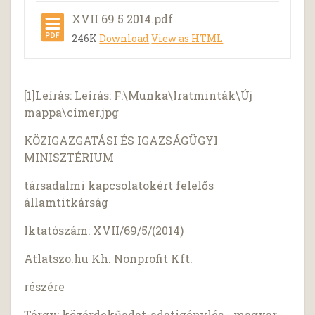
XVII 69 5 2014.pdf
246K
Download
View as HTML
[1]Leírás: Leírás: F:\Munka\Iratminták\Új
mappa\címer.jpg
KÖZIGAZGATÁSI ÉS IGAZSÁGÜGYI
MINISZTÉRIUM
társadalmi kapcsolatokért felelős
államtitkárság
Iktatószám: XVII/69/5/(2014)
Atlatszo.hu Kh. Nonprofit Kft.
részére
Tárgy: közérdekűadat-adatigénylés - magyar-