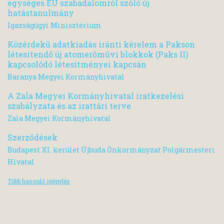
egységes EU szabadalomról szóló új
hatástanulmány
Igazságügyi Minisztérium
Közérdekű adatkiadás iránti kérelem a Pakson
létesítendő új atomerőművi blokkok (Paks II)
kapcsolódó létesítményei kapcsán
Baranya Megyei Kormányhivatal
A Zala Megyei Kormányhivatal iratkezelési
szabályzata és az irattári terve
Zala Megyei Kormányhivatal
Szerződések
Budapest XI. kerület Újbuda Önkormányzat Polgármesteri
Hivatal
Több hasonló igénylés