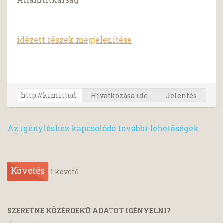
idézett részek megjelenítése
Hivatkozása ide
Jelentés
Az igényléshez kapcsolódó további lehetőségek
Követés
1
követő
SZERETNE KÖZÉRDEKŰ ADATOT IGÉNYELNI?