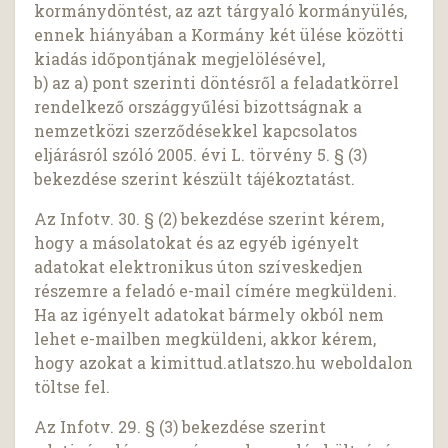
kormánydöntést, az azt tárgyaló kormányülés,
ennek hiányában a Kormány két ülése közötti
kiadás időpontjának megjelölésével,
b) az a) pont szerinti döntésről a feladatkörrel
rendelkező országgyűlési bizottságnak a
nemzetközi szerződésekkel kapcsolatos
eljárásról szóló 2005. évi L. törvény 5. § (3)
bekezdése szerint készült tájékoztatást.
Az Infotv. 30. § (2) bekezdése szerint kérem,
hogy a másolatokat és az egyéb igényelt
adatokat elektronikus úton szíveskedjen
részemre a feladó e-mail címére megküldeni.
Ha az igényelt adatokat bármely okból nem
lehet e-mailben megküldeni, akkor kérem,
hogy azokat a kimittud.atlatszo.hu weboldalon
töltse fel.
Az Infotv. 29. § (3) bekezdése szerint