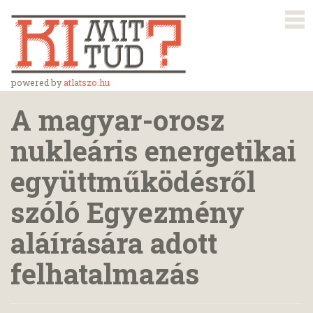
powered by
atlatszo.hu
A magyar-orosz
nukleáris energetikai
együttműködésről
szóló Egyezmény
aláírására adott
felhatalmazás