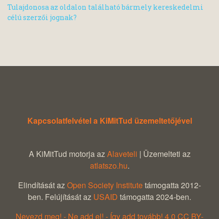
Tulajdonosa az oldalon található bármely kereskedelmi
célú szerzői jognak?
Kapcsolatfelvétel a KiMitTud üzemeltetőjével
A KiMitTud motorja az
Alaveteli
| Üzemelteti az
atlatszo.hu
.
Elindítását az
Open Society Institute
támogatta 2012-
ben. Felújítását az
USAID
támogatta 2024-ben.
Nevezd meg! - Ne add el! - Így add tovább! 4.0 CC BY-