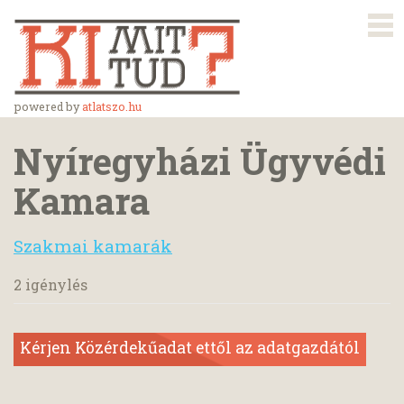
powered by
atlatszo.hu
Nyíregyházi Ügyvédi
Kamara
Szakmai kamarák
2 igénylés
Kérjen Közérdekűadat ettől az adatgazdától