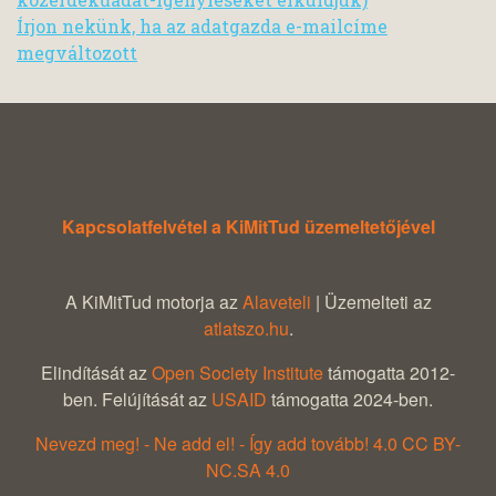
Írjon nekünk, ha az adatgazda e-mailcíme
megváltozott
Kapcsolatfelvétel a KiMitTud üzemeltetőjével
A KiMitTud motorja az
Alaveteli
| Üzemelteti az
atlatszo.hu
.
Elindítását az
Open Society Institute
támogatta 2012-
ben. Felújítását az
USAID
támogatta 2024-ben.
Nevezd meg! - Ne add el! - Így add tovább! 4.0 CC BY-
NC.SA 4.0