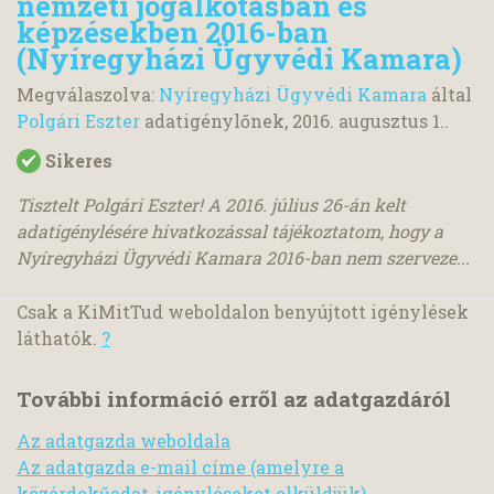
nemzeti jogalkotásban és
képzésekben 2016-ban
(Nyíregyházi Ügyvédi Kamara)
Megválaszolva:
Nyíregyházi Ügyvédi Kamara
által
Polgári Eszter
adatigénylőnek,
2016. augusztus 1.
.
Sikeres
Tisztelt Polgári Eszter! A 2016. július 26-án kelt
adatigénylésére hivatkozással tájékoztatom, hogy a
Nyíregyházi Ügyvédi Kamara 2016-ban nem szerveze...
Csak a KiMitTud weboldalon benyújtott igénylések
láthatók.
?
További információ erről az adatgazdáról
Az adatgazda weboldala
Az adatgazda e-mail címe (amelyre a
közérdekűadat-igényléseket elküldjük)