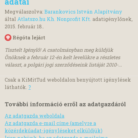
adatai
Megválaszolva:
Barankovics István Alapítvány
által
Atlatszo.hu Kh. Nonprofit Kft.
adatigénylőnek,
2015. február 18.
.
Régóta lejárt
Tisztelt Igénylő! A csatolmányban meg küldjük
Önöknek a február 12-én kelt levelükre a részletes
választ, a polgári jogi szerződéseink listáját 2010-...
Csak a KiMitTud weboldalon benyújtott igénylések
láthatók.
?
További információ erről az adatgazdáról
Az adatgazda weboldala
Az adatgazda e-mail címe (amelyre a
közérdekűadat-igényléseket elküldjük)
Írjon nekünk, ha az adatgazda e-mailcíme