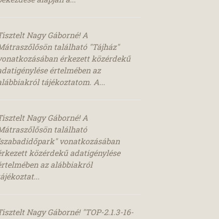
Tisztelt Nagy Gáborné! A
Mátraszőlősön található "Tájház"
vonatkozásában érkezett közérdekű
adatigénylése értelmében az
alábbiakról tájékoztatom. A...
Tisztelt Nagy Gáborné! A
Mátraszőlősön található
"szabadidőpark" vonatkozásában
érkezett közérdekű adatigénylése
értelmében az alábbiakról
tájékoztat...
Tisztelt Nagy Gáborné! "TOP-2.1.3-16-