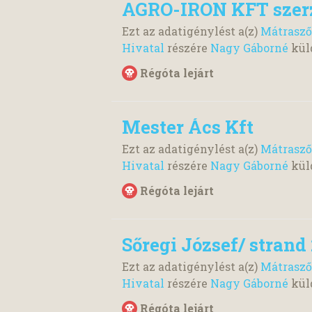
AGRO-IRON KFT szer
Ezt az adatigénylést a(z)
Mátrasző
Hivatal
részére
Nagy Gáborné
kül
Régóta lejárt
Mester Ács Kft
Ezt az adatigénylést a(z)
Mátrasző
Hivatal
részére
Nagy Gáborné
kül
Régóta lejárt
Sőregi József/ strand 
Ezt az adatigénylést a(z)
Mátrasző
Hivatal
részére
Nagy Gáborné
kül
Régóta lejárt