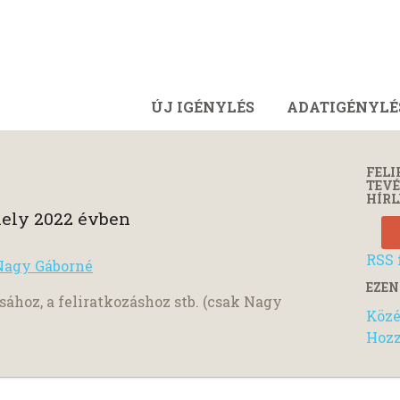
ÚJ IGÉNYLÉS
ADATIGÉNYLÉ
FELI
TEV
HÍRL
ely 2022 évben
RSS 
Nagy Gáborné
EZEN
sához, a feliratkozáshoz stb. (csak Nagy
Közé
Hozz