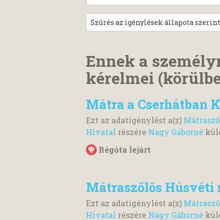
Ennek a személy
kérelmei (körülbe
Mátra a Cserhátban K
Ezt az adatigénylést a(z)
Mátrasző
Hivatal
részére
Nagy Gáborné
kül
Régóta lejárt
Mátraszőlős Húsvéti 
Ezt az adatigénylést a(z)
Mátrasző
Hivatal
részére
Nagy Gáborné
kül