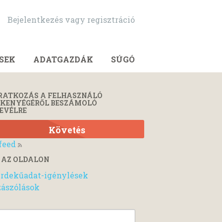
Bejelentkezés vagy regisztráció
SEK
ADATGAZDÁK
SÚGÓ
RATKOZÁS A FELHASZNÁLÓ
ÉKENYÉGÉRŐL BESZÁMOLÓ
EVÉLRE
Követés
feed
 AZ OLDALON
rdekűadat-igénylések
ászólások