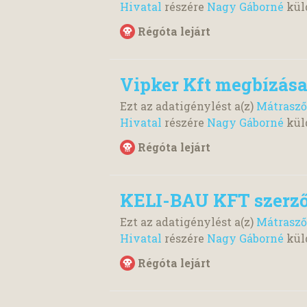
Hivatal
részére
Nagy Gáborné
kül
Régóta lejárt
Vipker Kft megbízása
Ezt az adatigénylést a(z)
Mátrasző
Hivatal
részére
Nagy Gáborné
kül
Régóta lejárt
KELI-BAU KFT szerző
Ezt az adatigénylést a(z)
Mátrasző
Hivatal
részére
Nagy Gáborné
kül
Régóta lejárt