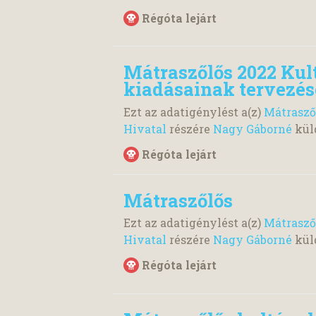
Régóta lejárt
Mátraszőlős 2022 Kult
kiadásainak tervezés
Ezt az adatigénylést a(z)
Mátrasző
Hivatal
részére
Nagy Gáborné
kül
Régóta lejárt
Mátraszőlős
Ezt az adatigénylést a(z)
Mátrasző
Hivatal
részére
Nagy Gáborné
kül
Régóta lejárt