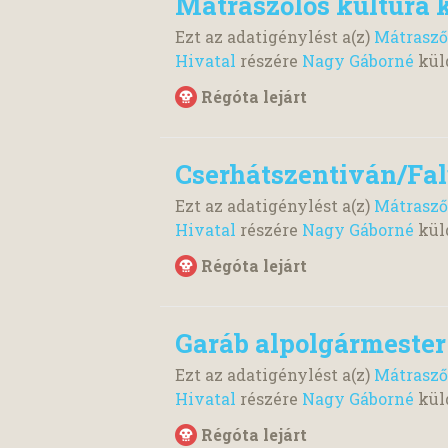
Mátraszőlős kultúra k
Ezt az adatigénylést a(z)
Mátrasző
Hivatal
részére
Nagy Gáborné
kül
Régóta lejárt
Cserhátszentiván/Fal
Ezt az adatigénylést a(z)
Mátrasző
Hivatal
részére
Nagy Gáborné
kül
Régóta lejárt
Garáb alpolgármester
Ezt az adatigénylést a(z)
Mátrasző
Hivatal
részére
Nagy Gáborné
kül
Régóta lejárt