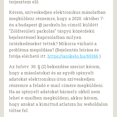
terjesztem elő.
Kérem, szíveskedjen elektronikus másolatban
megküldeni részemre, hogy a 2020. október 7-
én a budapest @ jarokelo.hu címről küldött
"Zöldterületi parkolás" tárgyú közérdekű
bejelentéssel kapcsolatban milyen
intézkedéseket tettek? Mikorra várható a
probléma megoldása? (Bejelentés leírása és
fotója elérhető itt:
https://jarokelo.hu/69166
)
Az Infotv. 30. § (2) bekezdése szerint kérem,
hogy a másolatokat és az egyéb igényelt
adatokat elektronikus úton szíveskedjen
részemre a feladó e-mail címére megküldeni.
Ha az igényelt adatokat bármely okból nem
lehet e-mailben megküldeni, akkor kérem,
hogy azokat a kimittud.atlatszo.hu weboldalon
töltse fel.