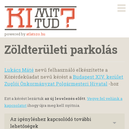
powered by
atlatszo.hu
Zöldterületi parkolás
Lukács Máté
nevű felhasználó elkészítette a
Közérdekűadat nevű kérést a
Budapest XIV. kerület
Zuglói Önkormányzat Polgármesteri Hivatal
-hoz
Ezt a kérést lezártuk
az új levelezés előtt
.
Vegye fel velünk a
kapcsolatot
ihogy újra meg kell nyitnia.
Az igényléshez kapcsolódó további
lehetőségek