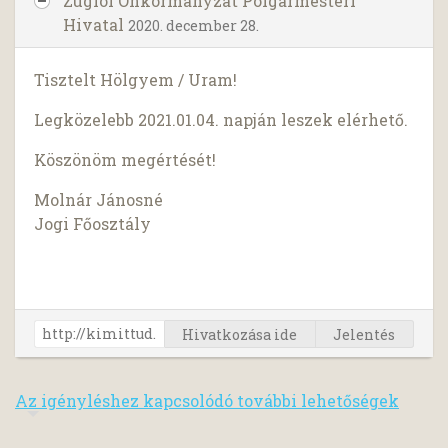
Zuglói Önkormányzat Polgármesteri
Hivatal
2020. december 28.
Tisztelt Hölgyem / Uram!
Legközelebb 2021.01.04. napján leszek elérhető.
Köszönöm megértését!
Molnár Jánosné
Jogi Főosztály
Hivatkozása ide
Jelentés
Az igényléshez kapcsolódó további lehetőségek