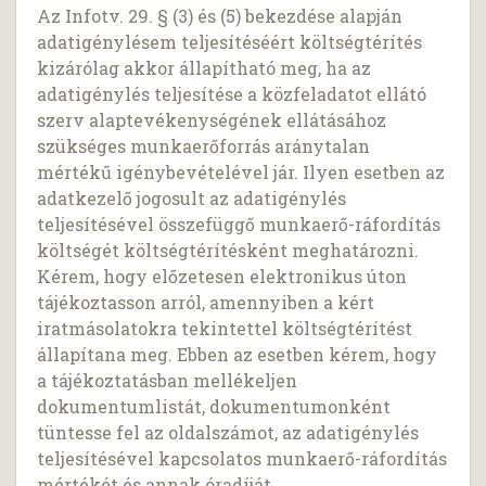
Az Infotv. 29. § (3) és (5) bekezdése alapján
adatigénylésem teljesítéséért költségtérítés
kizárólag akkor állapítható meg, ha az
adatigénylés teljesítése a közfeladatot ellátó
szerv alaptevékenységének ellátásához
szükséges munkaerőforrás aránytalan
mértékű igénybevételével jár. Ilyen esetben az
adatkezelő jogosult az adatigénylés
teljesítésével összefüggő munkaerő-ráfordítás
költségét költségtérítésként meghatározni.
Kérem, hogy előzetesen elektronikus úton
tájékoztasson arról, amennyiben a kért
iratmásolatokra tekintettel költségtérítést
állapítana meg. Ebben az esetben kérem, hogy
a tájékoztatásban mellékeljen
dokumentumlistát, dokumentumonként
tüntesse fel az oldalszámot, az adatigénylés
teljesítésével kapcsolatos munkaerő-ráfordítás
mértékét és annak óradíját.