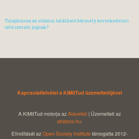
Tulajdonosa az oldalon található bármely kereskedelmi
célú szerzői jognak?
Kapcsolatfelvétel a KiMitTud üzemeltetőjével
A KiMitTud motorja az
Alaveteli
| Üzemelteti az
atlatszo.hu
.
Elindítását az
Open Society Institute
támogatta 2012-