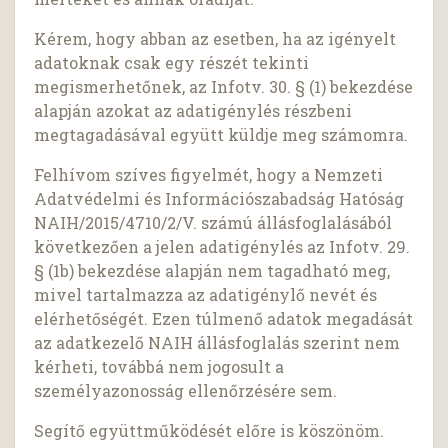
Kérem, hogy abban az esetben, ha az igényelt
adatoknak csak egy részét tekinti
megismerhetőnek, az Infotv. 30. § (1) bekezdése
alapján azokat az adatigénylés részbeni
megtagadásával együtt küldje meg számomra.
Felhívom szíves figyelmét, hogy a Nemzeti
Adatvédelmi és Információszabadság Hatóság
NAIH/2015/4710/2/V. számú állásfoglalásából
következően a jelen adatigénylés az Infotv. 29.
§ (1b) bekezdése alapján nem tagadható meg,
mivel tartalmazza az adatigénylő nevét és
elérhetőségét. Ezen túlmenő adatok megadását
az adatkezelő NAIH állásfoglalás szerint nem
kérheti, továbbá nem jogosult a
személyazonosság ellenőrzésére sem.
Segítő együttműködését előre is köszönöm.