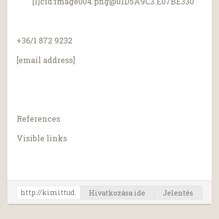
[1]cid:
image004.png@01D5A9C3.E07BE330
+36/1 872 9232
[email address]
References
Visible links
Hivatkozása ide
Jelentés