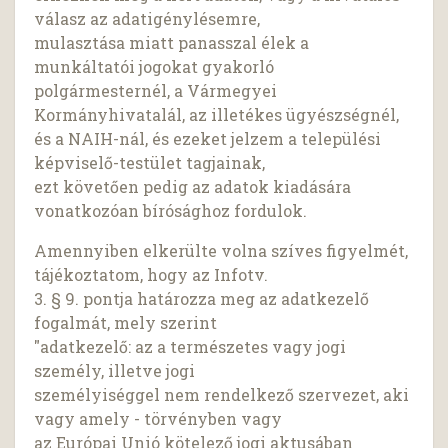
válasz az adatigénylésemre,
mulasztása miatt panasszal élek a
munkáltatói jogokat gyakorló
polgármesternél, a Vármegyei
Kormányhivatalál, az illetékes ügyészségnél,
és a NAIH-nál, és ezeket jelzem a települési
képviselő-testület tagjainak,
ezt követően pedig az adatok kiadására
vonatkozóan bírósághoz fordulok.
Amennyiben elkerülte volna szíves figyelmét,
tájékoztatom, hogy az Infotv.
3. § 9. pontja határozza meg az adatkezelő
fogalmát, mely szerint
"adatkezelő: az a természetes vagy jogi
személy, illetve jogi
személyiséggel nem rendelkező szervezet, aki
vagy amely - törvényben vagy
az Európai Unió kötelező jogi aktusában