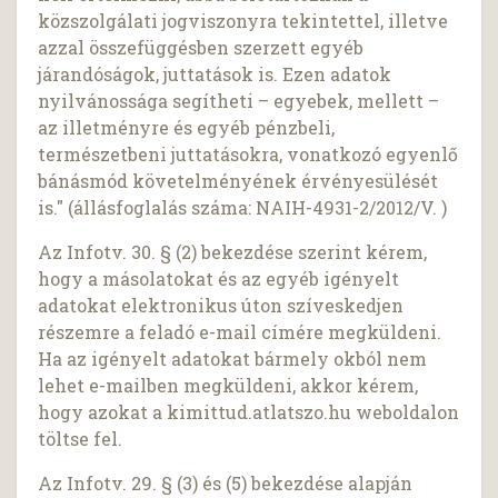
közszolgálati jogviszonyra tekintettel, illetve
azzal összefüggésben szerzett egyéb
járandóságok, juttatások is. Ezen adatok
nyilvánossága segítheti – egyebek, mellett –
az illetményre és egyéb pénzbeli,
természetbeni juttatásokra, vonatkozó egyenlő
bánásmód követelményének érvényesülését
is." (állásfoglalás száma: NAIH-4931-2/2012/V. )
Az Infotv. 30. § (2) bekezdése szerint kérem,
hogy a másolatokat és az egyéb igényelt
adatokat elektronikus úton szíveskedjen
részemre a feladó e-mail címére megküldeni.
Ha az igényelt adatokat bármely okból nem
lehet e-mailben megküldeni, akkor kérem,
hogy azokat a kimittud.atlatszo.hu weboldalon
töltse fel.
Az Infotv. 29. § (3) és (5) bekezdése alapján