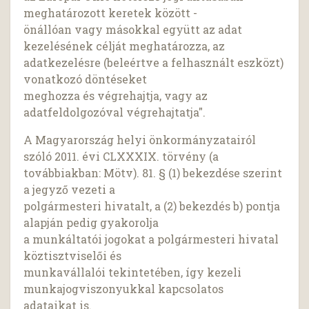
meghatározott keretek között -
önállóan vagy másokkal együtt az adat
kezelésének célját meghatározza, az
adatkezelésre (beleértve a felhasznált eszközt)
vonatkozó döntéseket
meghozza és végrehajtja, vagy az
adatfeldolgozóval végrehajtatja".
A Magyarország helyi önkormányzatairól
szóló 2011. évi CLXXXIX. törvény (a
továbbiakban: Mötv). 81. § (1) bekezdése szerint
a jegyző vezeti a
polgármesteri hivatalt, a (2) bekezdés b) pontja
alapján pedig gyakorolja
a munkáltatói jogokat a polgármesteri hivatal
köztisztviselői és
munkavállalói tekintetében, így kezeli
munkajogviszonyukkal kapcsolatos
adataikat is.