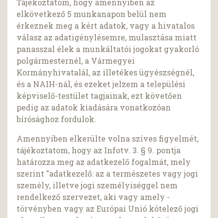
Tájékoztatom, hogy amennyiben az
elkövetkező 5 munkanapon belül nem
érkeznek meg a kért adatok, vagy a hivatalos
válasz az adatigénylésemre, mulasztása miatt
panasszal élek a munkáltatói jogokat gyakorló
polgármesternél, a Vármegyei
Kormányhivatalál, az illetékes ügyészségnél,
és a NAIH-nál, és ezeket jelzem a települési
képviselő-testület tagjainak, ezt követően
pedig az adatok kiadására vonatkozóan
bírósághoz fordulok.
Amennyiben elkerülte volna szíves figyelmét,
tájékoztatom, hogy az Infotv. 3. § 9. pontja
határozza meg az adatkezelő fogalmát, mely
szerint "adatkezelő: az a természetes vagy jogi
személy, illetve jogi személyiséggel nem
rendelkező szervezet, aki vagy amely -
törvényben vagy az Európai Unió kötelező jogi