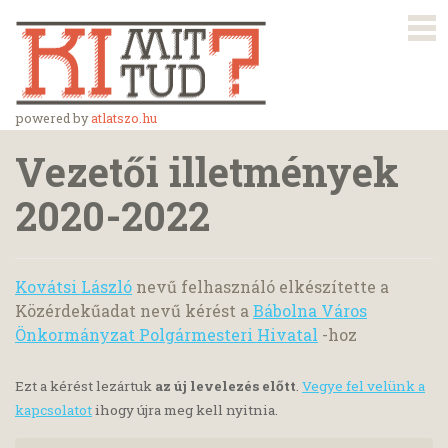
powered by
atlatszo.hu
Vezetői illetmények
2020-2022
Kovátsi László
nevű felhasználó elkészítette a
Közérdekűadat nevű kérést a
Bábolna Város
Önkormányzat Polgármesteri Hivatal
-hoz
Ezt a kérést lezártuk
az új levelezés előtt
.
Vegye fel velünk a
kapcsolatot
ihogy újra meg kell nyitnia.