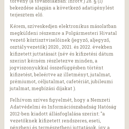
törvény (a továbbiakban: Infotv.) 28. § (1)
bekezdése alapján a következő adatigénylést
terjesztem elő.
Kérem, szíveskedjen elektronikus másolatban
megküldeni részemre a Polgármesteri Hivatal
vezető köztisztviselőinek (jegyző, aljegyző,
osztályvezetők) 2020., 2021. és 2022. években
kifizetett juttatásait (név és kifizetési dátum
szerint kérném részletezve minden, a
jogviszonyukkal összefüggésben történt
kifizetést, beleértve az illetményt, jutalmat,
prémiumot, céljutalmat, cafetériát, jubileumi
jutalmat, megbízási díjakat ).
Felhívom szíves figyelmét, hogy a Nemzeti
Adatvédelmi és Információszabadság Hatóság
2012-ben kiadott állásfoglalása szerint: "a
vezetőknek kifizetett rendszeres, eseti,
pénzbeni és természetbeni juttatások, így a