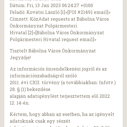
Dátum: Fri, 13 Jan 2023 06:24:27 +0100
Feladó: Kovátsi László [1]<[FOI #21491 email]>
Címzett: KözAdat requests at Bábolna Város
Önkormányzat Polgármesteri
Hivatal [2]<[Bábolna Város Önkormányzat
Polgármesteri Hivatal request email]>
Tisztelt Bábolna Város Önkormányzat
Jegyzője!
Az információs önrendelkezési jogról és az
információszabadságról szóló
2011. évi CXII. törvény (a továbbiakban: Infotv.)
28. § (1) bekezdése
alapján adatigénylést terjesztettem elő 2022.
12. 14-én.
Kértem, hogy abban az esetben, ha az igényelt
adatoknak csak egy részét