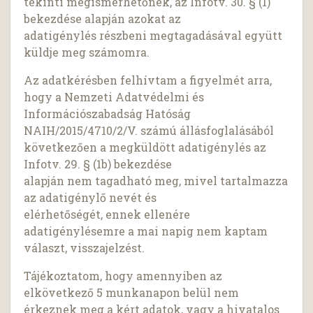
tekinti megismerhetőnek, az Infotv. 30. § (1)
bekezdése alapján azokat az
adatigénylés részbeni megtagadásával együtt
küldje meg számomra.
Az adatkérésben felhívtam a figyelmét arra,
hogy a Nemzeti Adatvédelmi és
Információszabadság Hatóság
NAIH/2015/4710/2/V. számú állásfoglalásából
következően a megküldött adatigénylés az
Infotv. 29. § (1b) bekezdése
alapján nem tagadható meg, mivel tartalmazza
az adatigénylő nevét és
elérhetőségét, ennek ellenére
adatigénylésemre a mai napig nem kaptam
választ, visszajelzést.
Tájékoztatom, hogy amennyiben az
elkövetkező 5 munkanapon belül nem
érkeznek meg a kért adatok, vagy a hivatalos