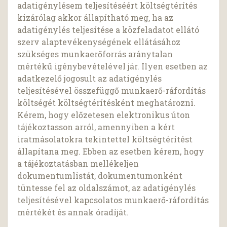
adatigénylésem teljesítéséért költségtérítés
kizárólag akkor állapítható meg, ha az
adatigénylés teljesítése a közfeladatot ellátó
szerv alaptevékenységének ellátásához
szükséges munkaerőforrás aránytalan
mértékű igénybevételével jár. Ilyen esetben az
adatkezelő jogosult az adatigénylés
teljesítésével összefüggő munkaerő-ráfordítás
költségét költségtérítésként meghatározni.
Kérem, hogy előzetesen elektronikus úton
tájékoztasson arról, amennyiben a kért
iratmásolatokra tekintettel költségtérítést
állapítana meg. Ebben az esetben kérem, hogy
a tájékoztatásban mellékeljen
dokumentumlistát, dokumentumonként
tüntesse fel az oldalszámot, az adatigénylés
teljesítésével kapcsolatos munkaerő-ráfordítás
mértékét és annak óradíját.