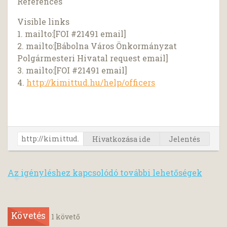
References
Visible links
1. mailto:[FOI #21491 email]
2. mailto:[Bábolna Város Önkormányzat
Polgármesteri Hivatal request email]
3. mailto:[FOI #21491 email]
4.
http://kimittud.hu/help/officers
Hivatkozása ide
Jelentés
Az igényléshez kapcsolódó további lehetőségek
Követés
1
követő