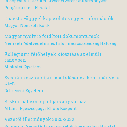
Budapest VII. kerület Erzsébetváros Önkormányzat
Polgármesteri Hivatal
Quaestor-üggyel kapcsolatos egyes információk
Magyar Nemzeti Bank
Magyar nyelvre fordított dokumentumok
Nemzeti Adatvédelmi és Információszabadság Hatóság
Kollégiumi férőhelyek kiosztása az elmúlt
tanévben
Miskolci Egyetem
Szociális ösztöndíjak odaítélésének körülményei a
DE-n
Debreceni Egyetem
Kiskunhalason épült járványkórház
Állami Egészségügyi Ellátó Központ
Vezetői illetmények 2020-2022
Komárom Város Önkormányzat Polgármesteri Hivatal