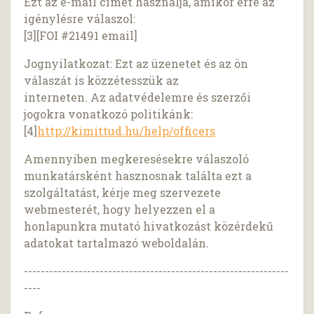
Ezt az e-mail címet használja, amikor erre az
igénylésre válaszol:
[3][FOI #21491 email]
Jognyilatkozat: Ezt az üzenetet és az ön
válaszát is közzétesszük az
interneten. Az adatvédelemre és szerzői
jogokra vonatkozó politikánk:
[4]
http://kimittud.hu/help/officers
Amennyiben megkeresésekre válaszoló
munkatársként hasznosnak találta ezt a
szolgáltatást, kérje meg szervezete
webmesterét, hogy helyezzen el a
honlapunkra mutató hivatkozást közérdekű
adatokat tartalmazó weboldalán.
---------------------------------------------------------------
----