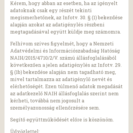
Kérem, hogy abban az esetben, ha az igényelt
adatoknak csak egy részét tekinti
megismerhetőnek, az Infotv. 30. § (1) bekezdése
alapján azokat az adatigénylés részbeni
megtagadásával együtt küldje meg számomra.
Felhívom szíves figyelmét, hogy a Nemzeti
Adatvédelmi és Információszabadság Hatóság
NAIH/2015/4710/2/V. számú állásfoglalásából
következően a jelen adatigénylés az Infotv. 29.
§ (1b) bekezdése alapján nem tagadható meg,
mivel tartalmazza az adatigénylő nevét és
elérhetőségét. Ezen túlmenő adatok megadását
az adatkezelő NAIH állásfoglalás szerint nem
kérheti, továbbá nem jogosult a
személyazonosság ellenőrzésére sem.
Segítő együttműködését előre is köszönöm.
Üdvözlettel: