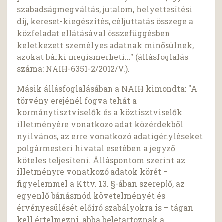
szabadságmegváltás, jutalom, helyettesítési
díj, kereset-kiegészítés, céljuttatás összege a
közfeladat ellátásával összefüggésben
keletkezett személyes adatnak minősülnek,
azokat bárki megismerheti..." (állásfoglalás
száma: NAIH-6351-2/2012/V.).
Másik állásfoglalásában a NAIH kimondta: "A
törvény erejénél fogva tehát a
kormánytisztviselők és a köztisztviselők
illetményére vonatkozó adat közérdekből
nyilvános, az erre vonatkozó adatigényléseket
polgármesteri hivatal esetében a jegyző
köteles teljesíteni. Álláspontom szerint az
illetményre vonatkozó adatok körét –
figyelemmel a Kttv. 13. §-ában szereplő, az
egyenlő bánásmód követelményét és
érvényesülését előíró szabályokra is – tágan
kell értelmezni, abba beletartoznak a