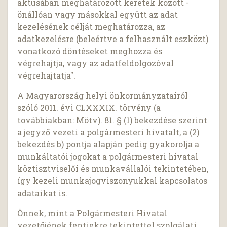
aktusában meghatározott keretek között -
önállóan vagy másokkal együtt az adat
kezelésének célját meghatározza, az
adatkezelésre (beleértve a felhasznált eszközt)
vonatkozó döntéseket meghozza és
végrehajtja, vagy az adatfeldolgozóval
végrehajtatja".
A Magyarország helyi önkormányzatairól
szóló 2011. évi CLXXXIX. törvény (a
továbbiakban: Mötv). 81. § (1) bekezdése szerint
a jegyző vezeti a polgármesteri hivatalt, a (2)
bekezdés b) pontja alapján pedig gyakorolja a
munkáltatói jogokat a polgármesteri hivatal
köztisztviselői és munkavállalói tekintetében,
így kezeli munkajogviszonyukkal kapcsolatos
adataikat is.
Önnek, mint a Polgármesteri Hivatal
vezetőjének fentiekre tekintettel szolgálati