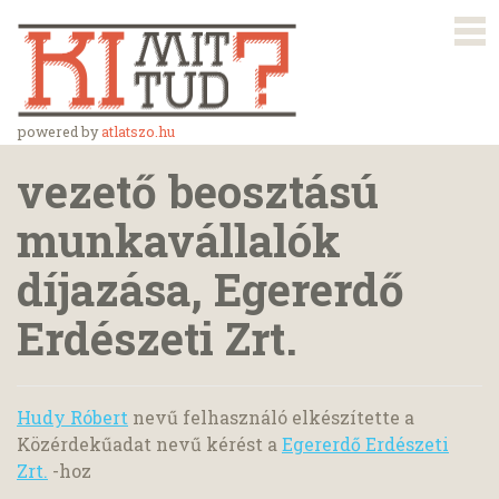
powered by
atlatszo.hu
vezető beosztású
munkavállalók
díjazása, Egererdő
Erdészeti Zrt.
Hudy Róbert
nevű felhasználó elkészítette a
Közérdekűadat nevű kérést a
Egererdő Erdészeti
Zrt.
-hoz