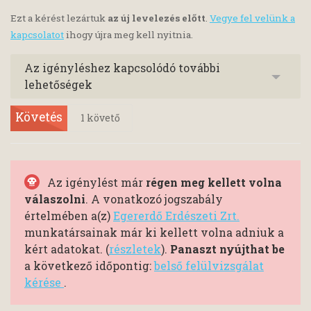
Ezt a kérést lezártuk
az új levelezés előtt
.
Vegye fel velünk a
kapcsolatot
ihogy újra meg kell nyitnia.
Az igényléshez kapcsolódó további
lehetőségek
Követés
1
követő
Az igénylést már
régen meg kellett volna
válaszolni
. A vonatkozó jogszabály
értelmében a(z)
Egererdő Erdészeti Zrt.
munkatársainak már ki kellett volna adniuk a
kért adatokat. (
részletek
).
Panaszt nyújthat be
a következő időpontig:
belső felülvizsgálat
kérése
.