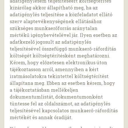
adatigénylésem teljesítéséért költségtérítés
kizárólag akkor állapítható meg, ha az
adatigénylés teljesítése a közfeladatot ellátó
szerv alaptevékenységének ellátásához
szükséges munkaerőforrás aránytalan
mértékű igénybevételével jár. Ilyen esetben az
adatkezelő jogosult az adatigénylés
teljesítésével összefüggő munkaerő-ráfordítás
költségét költségtérítésként meghatározni.
Kérem, hogy előzetesen elektronikus úton
tájékoztasson arról, amennyiben a kért
iratmásolatokra tekintettel költségtérítést
állapítana meg. Ebben az esetben kérem, hogy
a tájékoztatásban mellékeljen
dokumentumlistát, dokumentumonként
tüntesse fel az oldalszámot, az adatigénylés
teljesítésével kapcsolatos munkaerő-ráfordítás
mértékét és annak óradíját.