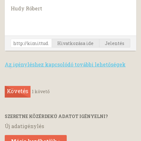
Hudy Róbert
Hivatkozása ide
Jelentés
Az igényléshez kapcsolódó további lehetőségek
Követés
1
követő
SZERETNE KÖZÉRDEKŰ ADATOT IGÉNYELNI?
Új adatigénylés