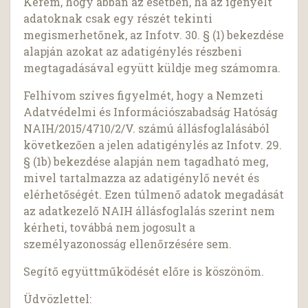
Kérem, hogy abban az esetben, ha az igényelt
adatoknak csak egy részét tekinti
megismerhetőnek, az Infotv. 30. § (1) bekezdése
alapján azokat az adatigénylés részbeni
megtagadásával együtt küldje meg számomra.
Felhívom szíves figyelmét, hogy a Nemzeti
Adatvédelmi és Információszabadság Hatóság
NAIH/2015/4710/2/V. számú állásfoglalásából
következően a jelen adatigénylés az Infotv. 29.
§ (1b) bekezdése alapján nem tagadható meg,
mivel tartalmazza az adatigénylő nevét és
elérhetőségét. Ezen túlmenő adatok megadását
az adatkezelő NAIH állásfoglalás szerint nem
kérheti, továbbá nem jogosult a
személyazonosság ellenőrzésére sem.
Segítő együttműködését előre is köszönöm.
Üdvözlettel: