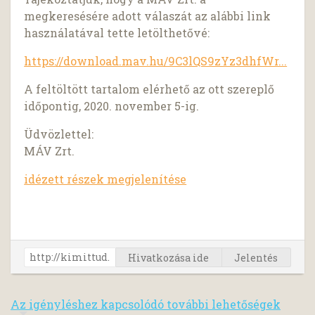
megkeresésére adott válaszát az alábbi link
használatával tette letölthetővé:
https://download.mav.hu/9C3lQS9zYz3dhfWr...
A feltöltött tartalom elérhető az ott szereplő
időpontig, 2020. november 5-ig.
Üdvözlettel:
MÁV Zrt.
idézett részek megjelenítése
Hivatkozása ide
Jelentés
Az igényléshez kapcsolódó további lehetőségek