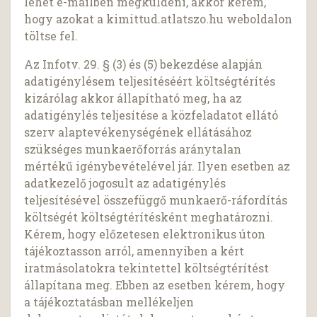
lehet e-mailben megküldeni, akkor kérem,
hogy azokat a kimittud.atlatszo.hu weboldalon
töltse fel.
Az Infotv. 29. § (3) és (5) bekezdése alapján
adatigénylésem teljesítéséért költségtérítés
kizárólag akkor állapítható meg, ha az
adatigénylés teljesítése a közfeladatot ellátó
szerv alaptevékenységének ellátásához
szükséges munkaerőforrás aránytalan
mértékű igénybevételével jár. Ilyen esetben az
adatkezelő jogosult az adatigénylés
teljesítésével összefüggő munkaerő-ráfordítás
költségét költségtérítésként meghatározni.
Kérem, hogy előzetesen elektronikus úton
tájékoztasson arról, amennyiben a kért
iratmásolatokra tekintettel költségtérítést
állapítana meg. Ebben az esetben kérem, hogy
a tájékoztatásban mellékeljen