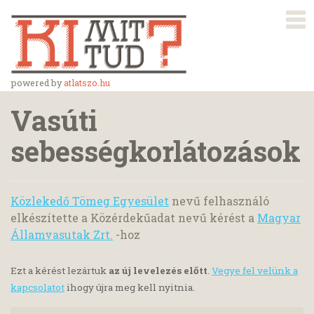
powered by
atlatszo.hu
Vasúti
sebességkorlátozások
Közlekedő Tömeg Egyesület
nevű felhasználó
elkészítette a Közérdekűadat nevű kérést a
Magyar
Államvasutak Zrt.
-hoz
Ezt a kérést lezártuk
az új levelezés előtt
.
Vegye fel velünk a
kapcsolatot
ihogy újra meg kell nyitnia.