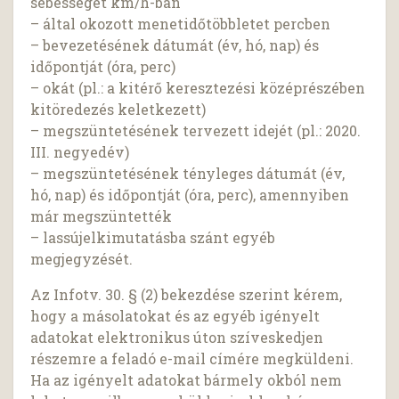
sebességet km/h-ban
– által okozott menetidőtöbbletet percben
– bevezetésének dátumát (év, hó, nap) és
időpontját (óra, perc)
– okát (pl.: a kitérő keresztezési középrészében
kitöredezés keletkezett)
– megszüntetésének tervezett idejét (pl.: 2020.
III. negyedév)
– megszüntetésének tényleges dátumát (év,
hó, nap) és időpontját (óra, perc), amennyiben
már megszüntették
– lassújelkimutatásba szánt egyéb
megjegyzését.
Az Infotv. 30. § (2) bekezdése szerint kérem,
hogy a másolatokat és az egyéb igényelt
adatokat elektronikus úton szíveskedjen
részemre a feladó e-mail címére megküldeni.
Ha az igényelt adatokat bármely okból nem