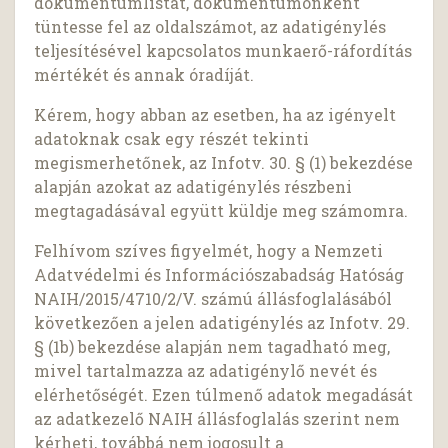
dokumentumlistát, dokumentumonként
tüntesse fel az oldalszámot, az adatigénylés
teljesítésével kapcsolatos munkaerő-ráfordítás
mértékét és annak óradíját.
Kérem, hogy abban az esetben, ha az igényelt
adatoknak csak egy részét tekinti
megismerhetőnek, az Infotv. 30. § (1) bekezdése
alapján azokat az adatigénylés részbeni
megtagadásával együtt küldje meg számomra.
Felhívom szíves figyelmét, hogy a Nemzeti
Adatvédelmi és Információszabadság Hatóság
NAIH/2015/4710/2/V. számú állásfoglalásából
következően a jelen adatigénylés az Infotv. 29.
§ (1b) bekezdése alapján nem tagadható meg,
mivel tartalmazza az adatigénylő nevét és
elérhetőségét. Ezen túlmenő adatok megadását
az adatkezelő NAIH állásfoglalás szerint nem
kérheti, továbbá nem jogosult a