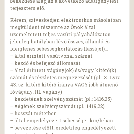
bekezdése alapján a következő adatigénylést
terjesztem elő.
Kérem, szíveskedjen elektronikus másolatban
megküldeni részemre az Önök által
üzemeltetett teljes vasúti pályahálózaton
jelenleg hatályban lévő összes, állandó és
ideiglenes sebességkorlátozás (lassújel)…
– által érintett vasútvonal számát
– kezdő és befejező állomását
– által érintett vágány(ok) és/vagy kitérő(k)
számát és részletes megnevezését (pl.: X. Lyra
43. sz. kitérő kitérő iránya VAGY jobb átmenő
fővágány, III. vágány)
– kezdetének szelvényszámát (pl.: 1416,25)
– végének szelvényszámát (pl.: 1419,22)
– hosszát méterben
– által engedélyezett sebességet km/h-ban
– bevezetése előtt, eredetileg engedélyezett