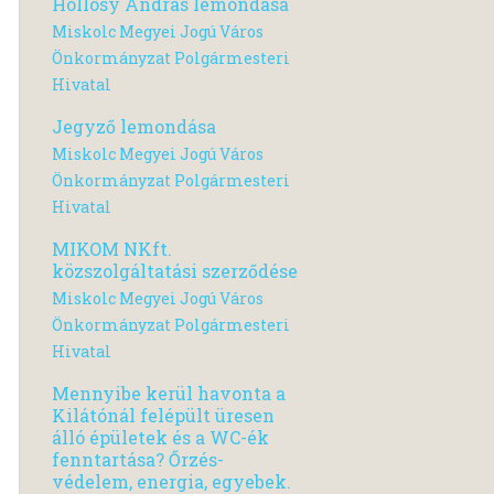
Hollósy András lemondása
Miskolc Megyei Jogú Város
Önkormányzat Polgármesteri
Hivatal
Jegyző lemondása
Miskolc Megyei Jogú Város
Önkormányzat Polgármesteri
Hivatal
MIKOM NKft.
közszolgáltatási szerződése
Miskolc Megyei Jogú Város
Önkormányzat Polgármesteri
Hivatal
Mennyibe kerül havonta a
Kilátónál felépült üresen
álló épületek és a WC-ék
fenntartása? Őrzés-
védelem, energia, egyebek.