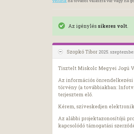
velünk
ha további válaszra vár vagy ha go
Az igénylés
sikeres volt
.
Szopkó Tibor
2025. szeptember
Tisztelt Miskolc Megyei Jogú 
Az információs önrendelkezési j
törvény (a továbbiakban: Infotv.
terjesztem elő.
Kérem, szíveskedjen elektroni
Az alábbi projektazonosítójú p
kapcsolódó támogatási szerződ