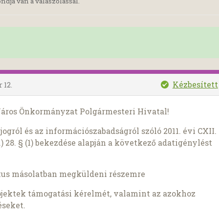
ndja van a válaszolással.
Kézbesített
 12.
Város Önkormányzat Polgármesteri Hivatal!
ogról és az információszabadságról szóló 2011. évi CXII.
) 28. § (1) bekezdése alapján a következő adatigénylést
kus másolatban megküldeni részemre
rojektek támogatási kérelmét, valamint az azokhoz
éseket.