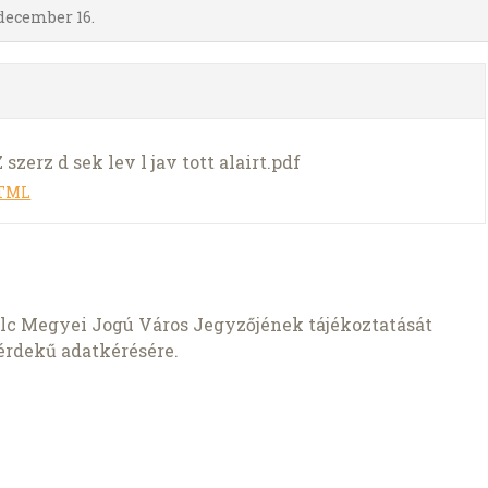
 december 16.
zerz d sek lev l jav tott alairt.pdf
HTML
c Megyei Jogú Város Jegyzőjének tájékoztatását
érdekű adatkérésére.