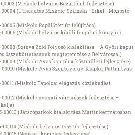
-00003 (Miskolc belváros Bazártömb fejlesztése)
-00004 (Útfelújítás Miskolc-Szirmán - Erkel - Mohostó-
00005 (Miskolc Repülőtéri út felújítása)
-00006 (Miskolc belváros körüli forgalmi körgyűrű
-00008 (Szinva Zöld Folyosó kialakítása – A Győri kapui
os összeköttetésének megteremtése a Belvárossal)
-00009 (Miskolc Avas komplex közterületi fejlesztése)
5-00010 (Miskolc-Avas Szentgyörgy-Klapka-Pattantyús
-00011 (Miskolc Tapolcai elágazás közlekedési
-00012 (Miskolc nyugati városrészek fejlesztése –
ekalja)
5-00013 (Játszóparkok kialakítása Martinkertvárosban
-00014 (Miskolc belváros Dísz tér fejlesztése)
5-00015 (Népkert komplex fejlesztése)