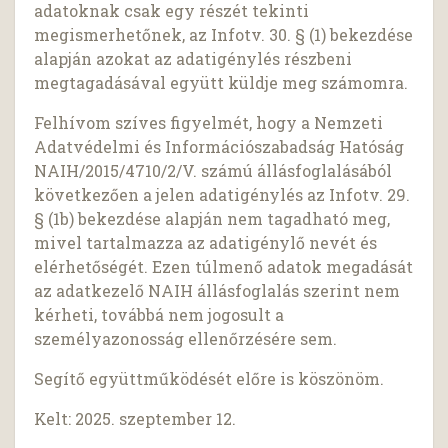
adatoknak csak egy részét tekinti
megismerhetőnek, az Infotv. 30. § (1) bekezdése
alapján azokat az adatigénylés részbeni
megtagadásával együtt küldje meg számomra.
Felhívom szíves figyelmét, hogy a Nemzeti
Adatvédelmi és Információszabadság Hatóság
NAIH/2015/4710/2/V. számú állásfoglalásából
következően a jelen adatigénylés az Infotv. 29.
§ (1b) bekezdése alapján nem tagadható meg,
mivel tartalmazza az adatigénylő nevét és
elérhetőségét. Ezen túlmenő adatok megadását
az adatkezelő NAIH állásfoglalás szerint nem
kérheti, továbbá nem jogosult a
személyazonosság ellenőrzésére sem.
Segítő együttműködését előre is köszönöm.
Kelt: 2025. szeptember 12.