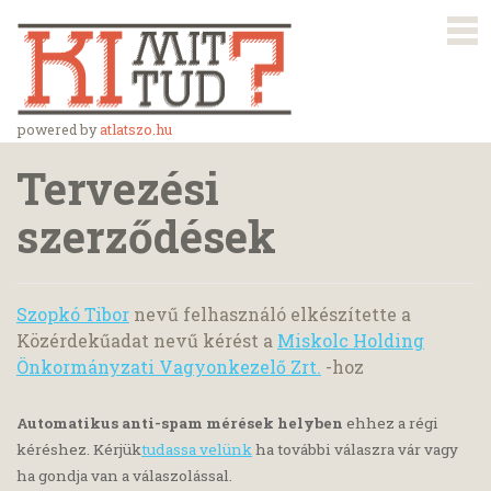
powered by
atlatszo.hu
Tervezési
szerződések
Szopkó Tibor
nevű felhasználó elkészítette a
Közérdekűadat nevű kérést a
Miskolc Holding
Önkormányzati Vagyonkezelő Zrt.
-hoz
Automatikus anti-spam mérések helyben
ehhez a régi
kéréshez. Kérjük
tudassa velünk
ha további válaszra vár vagy
ha gondja van a válaszolással.