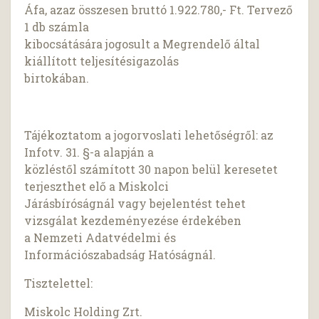
Áfa, azaz összesen bruttó 1.922.780,- Ft. Tervező
1 db számla
kibocsátására jogosult a Megrendelő által
kiállított teljesítésigazolás
birtokában.
Tájékoztatom a jogorvoslati lehetőségről: az
Infotv. 31. §-a alapján a
közléstől számított 30 napon belül keresetet
terjeszthet elő a Miskolci
Járásbíróságnál vagy bejelentést tehet
vizsgálat kezdeményezése érdekében
a Nemzeti Adatvédelmi és
Információszabadság Hatóságnál.
Tisztelettel:
Miskolc Holding Zrt.