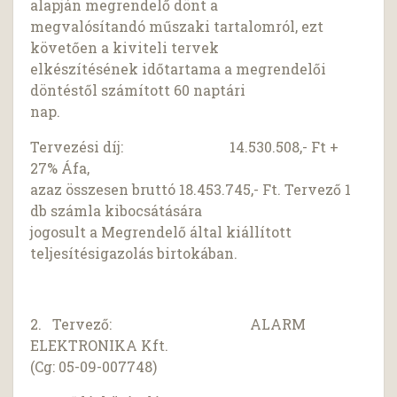
alapján megrendelő dönt a
megvalósítandó műszaki tartalomról, ezt
követően a kiviteli tervek
elkészítésének időtartama a megrendelői
döntéstől számított 60 naptári
nap.
Tervezési díj: 14.530.508,- Ft +
27% Áfa,
azaz összesen bruttó 18.453.745,- Ft. Tervező 1
db számla kibocsátására
jogosult a Megrendelő által kiállított
teljesítésigazolás birtokában.
2. Tervező: ALARM
ELEKTRONIKA Kft.
(Cg: 05-09-007748)