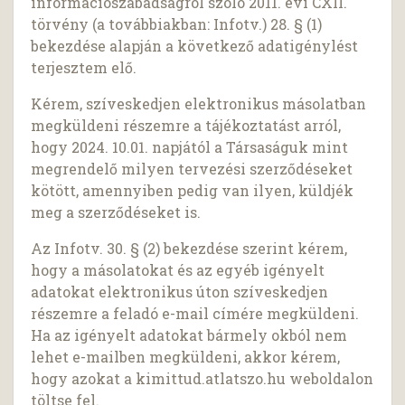
információszabadságról szóló 2011. évi CXII.
törvény (a továbbiakban: Infotv.) 28. § (1)
bekezdése alapján a következő adatigénylést
terjesztem elő.
Kérem, szíveskedjen elektronikus másolatban
megküldeni részemre a tájékoztatást arról,
hogy 2024. 10.01. napjától a Társaságuk mint
megrendelő milyen tervezési szerződéseket
kötött, amennyiben pedig van ilyen, küldjék
meg a szerződéseket is.
Az Infotv. 30. § (2) bekezdése szerint kérem,
hogy a másolatokat és az egyéb igényelt
adatokat elektronikus úton szíveskedjen
részemre a feladó e-mail címére megküldeni.
Ha az igényelt adatokat bármely okból nem
lehet e-mailben megküldeni, akkor kérem,
hogy azokat a kimittud.atlatszo.hu weboldalon
töltse fel.