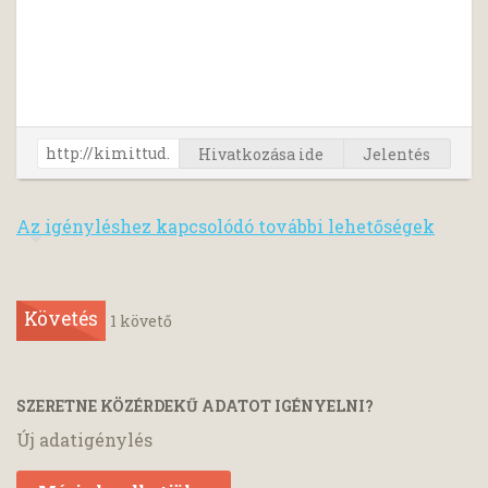
Hivatkozása ide
Jelentés
Az igényléshez kapcsolódó további lehetőségek
Követés
1
követő
SZERETNE KÖZÉRDEKŰ ADATOT IGÉNYELNI?
Új adatigénylés