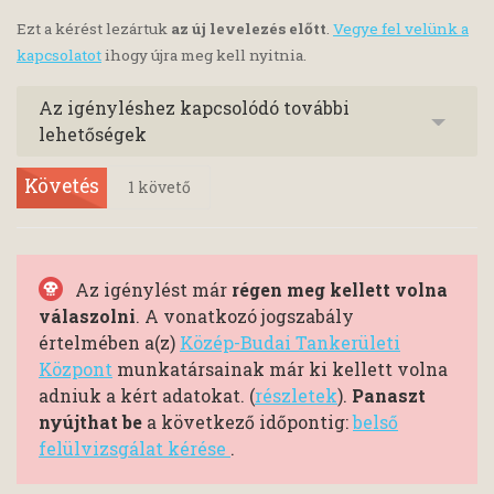
Ezt a kérést lezártuk
az új levelezés előtt
.
Vegye fel velünk a
kapcsolatot
ihogy újra meg kell nyitnia.
Az igényléshez kapcsolódó további
lehetőségek
Követés
1
követő
Az igénylést már
régen meg kellett volna
válaszolni
. A vonatkozó jogszabály
értelmében a(z)
Közép-Budai Tankerületi
Központ
munkatársainak már ki kellett volna
adniuk a kért adatokat. (
részletek
).
Panaszt
nyújthat be
a következő időpontig:
belső
felülvizsgálat kérése
.