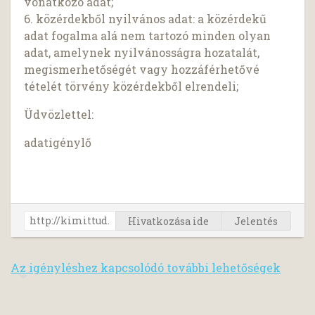
vonatkozó adat;
6. közérdekből nyilvános adat: a közérdekű
adat fogalma alá nem tartozó minden olyan
adat, amelynek nyilvánosságra hozatalát,
megismerhetőségét vagy hozzáférhetővé
tételét törvény közérdekből elrendeli;
Üdvözlettel:
adatigénylő
Hivatkozása ide
Jelentés
Az igényléshez kapcsolódó további lehetőségek