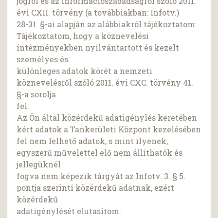
jogról és az információszabadságról szóló 2011.
évi CXII. törvény (a továbbiakban: Infotv.)
28-31. §-ai alapján az alábbiakról tájékoztatom:
Tájékoztatom, hogy a köznevelési
intézményekben nyilvántartott és kezelt
személyes és
különleges adatok körét a nemzeti
köznevelésről szóló 2011. évi CXC. törvény 41.
§-a sorolja
fel.
Az Ön által közérdekű adatigénylés keretében
kért adatok a Tankerületi Központ kezelésében
fel nem lelhető adatok, s mint ilyenek,
egyszerű művelettel elő nem állíthatók és
jellegüknél
fogva nem képezik tárgyát az Infotv. 3. § 5.
pontja szerinti közérdekű adatnak, ezért
közérdekű
adatigénylését elutasítom.