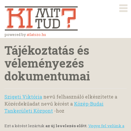
powered by
atlatszo.hu
Tájékoztatás és
véleményezés
dokumentumai
Szigeti Viktória
nevű felhasználó elkészítette a
Közérdekűadat nevű kérést a
Közép-Budai
Tankerületi Központ
-hoz
Ezt a kérést lezártuk
az új levelezés előtt
.
Vegye fel velünk a