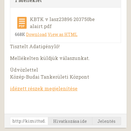
1 Melléklet
KBTK v lasz23896 203750be
alairt.pdf
668K
Download
View as HTML
Tisztelt Adatigénylő!
Mellékelten küldjük válaszunkat.
Üdvözlettel
Közép-Budai Tankerületi Központ
idézett részek megjelenítése
Hivatkozása ide
Jelentés