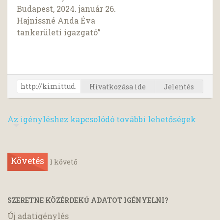
Budapest, 2024. január 26.
Hajnissné Anda Éva
tankerületi igazgató”
Hivatkozása ide
Jelentés
Az igényléshez kapcsolódó további lehetőségek
Követés
1
követő
SZERETNE KÖZÉRDEKŰ ADATOT IGÉNYELNI?
Új adatigénylés