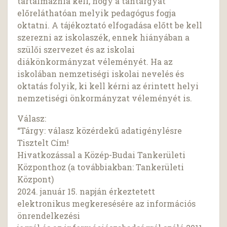
tartalmaznia kell, hogy a tantárgyat
előreláthatóan melyik pedagógus fogja
oktatni. A tájékoztató elfogadása előtt be kell
szerezni az iskolaszék, ennek hiányában a
szülői szervezet és az iskolai
diákönkormányzat véleményét. Ha az
iskolában nemzetiségi iskolai nevelés és
oktatás folyik, ki kell kérni az érintett helyi
nemzetiségi önkormányzat véleményét is.
Válasz:
“Tárgy: válasz közérdekű adatigénylésre
Tisztelt Cím!
Hivatkozással a Közép-Budai Tankerületi
Központhoz (a továbbiakban: Tankerületi
Központ)
2024. január 15. napján érkeztetett
elektronikus megkeresésére az információs
önrendelkezési