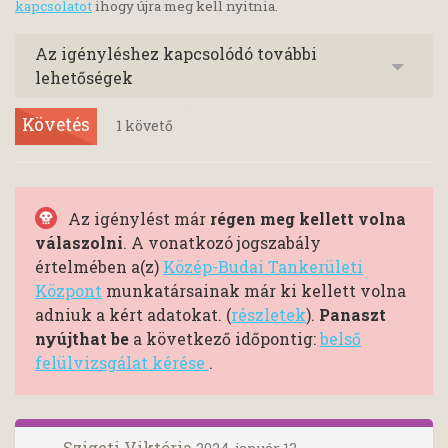
kapcsolatot
ihogy újra meg kell nyitnia.
Az igényléshez kapcsolódó további
lehetőségek
Követés
1
követő
Az igénylést már
régen meg kellett volna
válaszolni
. A vonatkozó jogszabály
értelmében a(z)
Közép-Budai Tankerületi
Központ
munkatársainak már ki kellett volna
adniuk a kért adatokat. (
részletek
).
Panaszt
nyújthat be
a következő időpontig:
belső
felülvizsgálat kérése
.
Szigeti Viktória