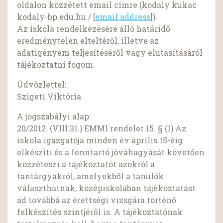
oldalon közzétett email címre (kodaly kukac
kodaly-bp.edu.hu / [
email address
]).
Az iskola rendelkezésére álló határidő
eredménytelen elteltéről, illetve az
adatigényem teljesítéséről vagy elutasításáról
tájékoztatni fogom.
Üdvözlettel:
Szigeti Viktória
A jogszabályi alap:
20/2012. (VIII.31.) EMMI rendelet 15. § (1) Az
iskola igazgatója minden év április 15-éig
elkészíti és a fenntartó jóváhagyását követően
közzéteszi a tájékoztatót azokról a
tantárgyakról, amelyekből a tanulók
választhatnak, középiskolában tájékoztatást
ad továbbá az érettségi vizsgára történő
felkészítés szintjéről is. A tájékoztatónak