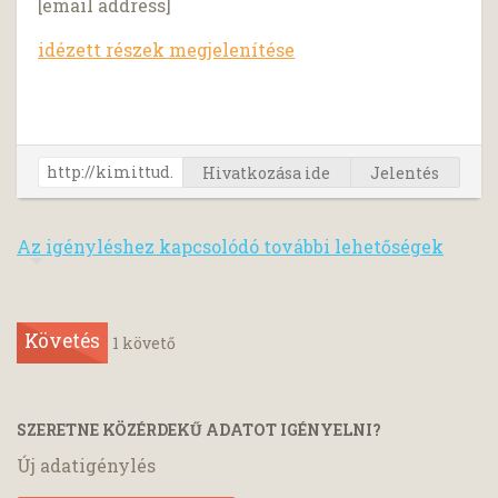
[email address]
idézett részek megjelenítése
Hivatkozása ide
Jelentés
Az igényléshez kapcsolódó további lehetőségek
Követés
1
követő
SZERETNE KÖZÉRDEKŰ ADATOT IGÉNYELNI?
Új adatigénylés