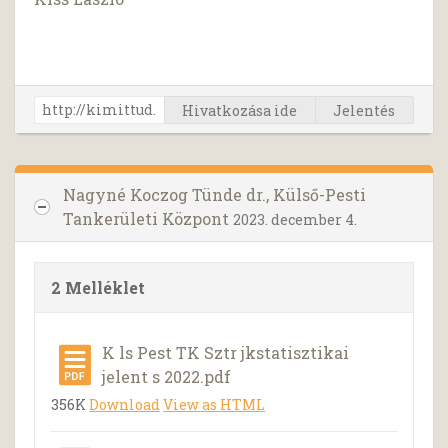
Hivatkozása ide
Jelentés
Nagyné Koczog Tünde dr., Külső-Pesti
Tankerületi Központ
2023. december 4.
2 Melléklet
K ls Pest TK Sztr jkstatisztikai
jelent s 2022.pdf
356K
Download
View as HTML