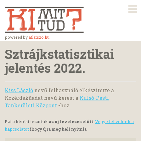
powered by
atlatszo.hu
Sztrájkstatisztikai
jelentés 2022.
Kiss László
nevű felhasználó elkészítette a
Közérdekűadat nevű kérést a
Külső-Pesti
Tankerületi Központ
-hoz
Ezt a kérést lezártuk
az új levelezés előtt
.
Vegye fel velünk a
kapcsolatot
ihogy újra meg kell nyitnia.