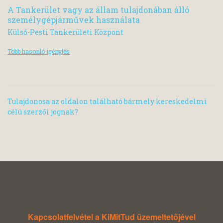
A Tankerület vagy az állam tulajdonában álló
személygépjárművek használata
Külső-Pesti Tankerületi Központ
Több hasonló igénylés
Tulajdonosa az oldalon található bármely kereskedelmi
célú szerzői jognak?
Kapcsolatfelvétel a KiMitTud üzemeltetőjével