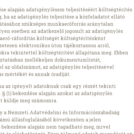
zdése alapján adatigénylésem teljesítéséért költségtérítés
 ha az adatigénylés teljesítése a közfeladatot ellátó
átásához szükséges munkaerőforrás aránytalan
lyen esetben az adatkezelő jogosult az adatigénylés
aerő-ráfordítás költségét költségtérítésként
etesen elektronikus úton tájékoztasson arról,
kra tekintettel költségtérítést állapítana meg. Ebben
oztatásban mellékeljen dokumentumlistát,
az oldalszámot, az adatigénylés teljesítésével
s mértékét és annak óradíját.
ha az igényelt adatoknak csak egy részét tekinti
 § (1) bekezdése alapján azokat az adatigénylés
t küldje meg számomra.
gy a Nemzeti Adatvédelmi és Információszabadság
ámú állásfoglalásából következően a jelen
1b) bekezdése alapján nem tagadható meg, mivel
ét és elérhetőségét. Ezen túlmenő adatok megadását az