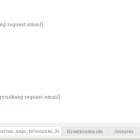
ég request email]
Ügynökség request email]
Hivatkozása ide
Jelentés