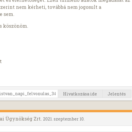
szerint nem kérheti, továbbá nem jogosult a
e sem.
is köszönöm.
t
Hivatkozása ide
Jelentés
ai Ügynökség Zrt.
2021. szeptember 10.