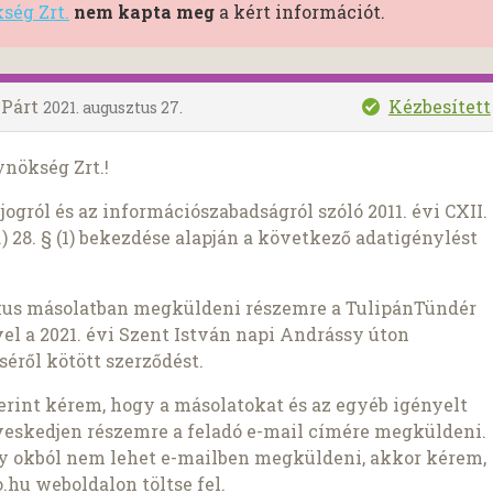
ség Zrt.
nem kapta meg
a kért információt.
 Párt
Kézbesített
2021. augusztus 27.
ynökség Zrt.!
ogról és az információszabadságról szóló 2011. évi CXII.
) 28. § (1) bekezdése alapján a következő adatigénylést
kus másolatban megküldeni részemre a TulipánTündér
el a 2021. évi Szent István napi Andrássy úton
éről kötött szerződést.
szerint kérem, hogy a másolatokat és az egyéb igényelt
veskedjen részemre a feladó e-mail címére megküldeni.
ly okból nem lehet e-mailben megküldeni, akkor kérem,
.hu weboldalon töltse fel.