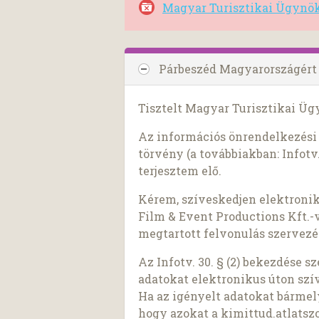
Magyar Turisztikai Ügynök
Párbeszéd Magyarországért
Tisztelt Magyar Turisztikai Üg
Az információs önrendelkezési j
törvény (a továbbiakban: Infotv.
terjesztem elő.
Kérem, szíveskedjen elektroni
Film & Event Productions Kft.-v
megtartott felvonulás szervezés
Az Infotv. 30. § (2) bekezdése 
adatokat elektronikus úton szí
Ha az igényelt adatokat bárme
hogy azokat a kimittud.atlatszo