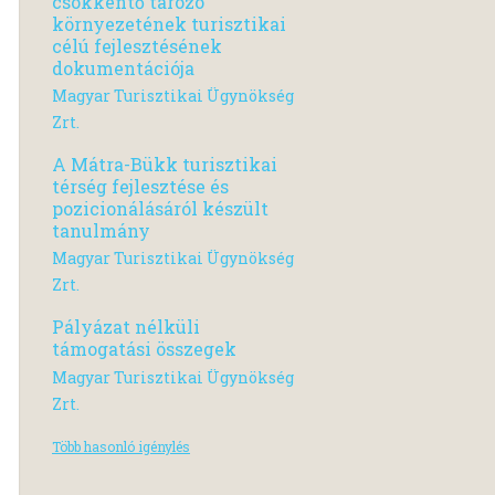
csökkentő tározó
környezetének turisztikai
célú fejlesztésének
dokumentációja
Magyar Turisztikai Ügynökség
Zrt.
A Mátra-Bükk turisztikai
térség fejlesztése és
pozicionálásáról készült
tanulmány
Magyar Turisztikai Ügynökség
Zrt.
Pályázat nélküli
támogatási összegek
Magyar Turisztikai Ügynökség
Zrt.
Több hasonló igénylés