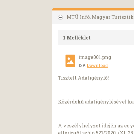
MTÜ Infó, Magyar Turisztik
1 Melléklet
image001.png
13K
Download
Tisztelt Adatigénylő!
Közérdekű adatigénylésével kap
A veszélyhelyzet idején az egy
eltérésről szóló 521/2020. (XI. 2