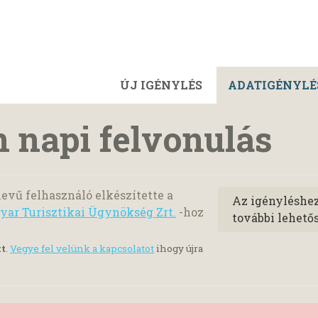
ÚJ IGÉNYLÉS
ADATIGÉNYLÉ
n napi felvonulás
evű felhasználó elkészítette a
Az igényléshe
ar Turisztikai Ügynökség Zrt.
-hoz
további lehető
tt
.
Vegye fel velünk a kapcsolatot
ihogy újra