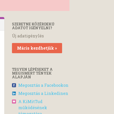
SZERETNE KÖZÉRDEKŰ
ADATOT IGÉNYELNI?
Új adatigénylés
Máris kezdhetjük »
TEGYEN LÉPÉSEKET A
MEGISMERT TÉNYEK
ALAPJÁN
Megosztás a Facebookon
Megosztás a Linkedinen
A KiMitTud
működésének
támogatása