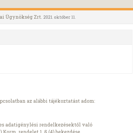
ai Ügynökség Zrt.
2021. október 11.
csolatban az alábbi tájékoztatást adom:
es adatigénylési rendelkezésektől való
5.) Korm. rendelet 1. § (4) bekezdése