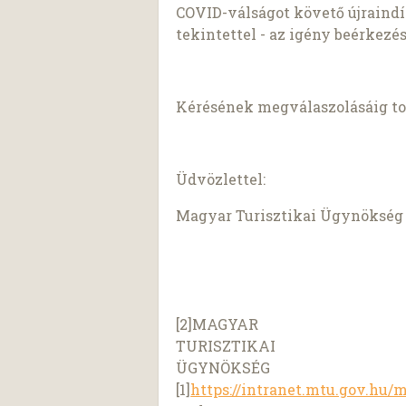
COVID-válságot követő újraindí
tekintettel - az igény beérkezés
Kérésének megválaszolásáig tov
Üdvözlettel:
Magyar Turisztikai Ügynökség
[2]MAGYAR
TURISZTIKAI
ÜGYNÖKSÉG
[1]
https://intranet.mtu.gov.hu/