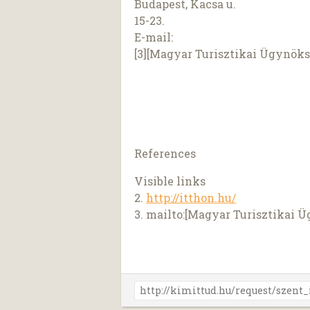
Budapest, Kacsa u.
15-23.
E-mail:
[3][Magyar Turisztikai Ügynöks
References
Visible links
2.
http://itthon.hu/
3. mailto:[Magyar Turisztikai 