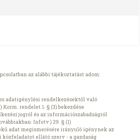
csolatban az alábbi tájékoztatást adom:
es adatigénylési rendelkezésektől való
5.) Korm. rendelet 1. § (3) bekezdése
kezési jogról és az információszabadságról
ovábbiakban: Infotv.) 29. § (1)
dekű adat megismerésére irányuló igénynek az
ti közfeladatot ellátó szerv - a gazdaság