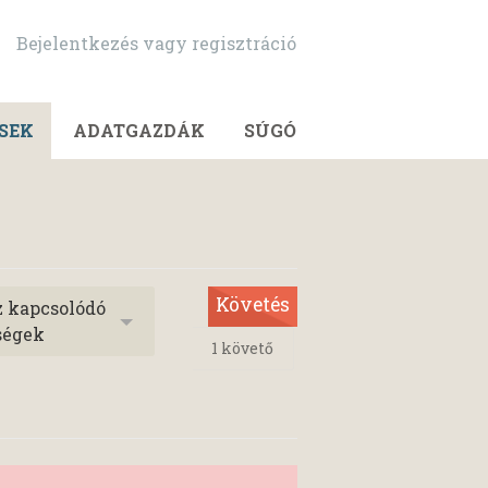
Bejelentkezés vagy regisztráció
SEK
ADATGAZDÁK
SÚGÓ
Követés
z kapcsolódó
ségek
1
követő