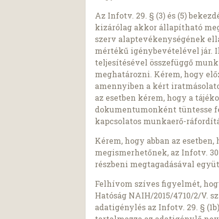
Az Infotv. 29. § (3) és (5) beke
kizárólag akkor állapítható meg,
szerv alaptevékenységének ell
mértékű igénybevételével jár. I
teljesítésével összefüggő munk
meghatározni. Kérem, hogy előz
amennyiben a kért iratmásolato
az esetben kérem, hogy a tájék
dokumentumonként tüntesse fel 
kapcsolatos munkaerő-ráfordítá
Kérem, hogy abban az esetben, 
megismerhetőnek, az Infotv. 30.
részbeni megtagadásával együt
Felhívom szíves figyelmét, ho
Hatóság NAIH/2015/4710/2/V. sz
adatigénylés az Infotv. 29. § (
tartalmazza az adatigénylő nev