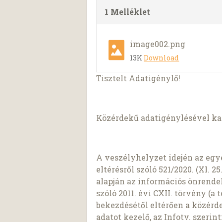
1 Melléklet
image002.png
13K
Download
Tisztelt Adatigénylő!
Közérdekű adatigénylésével kap
A veszélyhelyzet idején az egy
eltérésről szóló 521/2020. (XI. 2
alapján az információs önrendel
szóló 2011. évi CXII. törvény (a t
bekezdésétől eltérően a közér
adatot kezelő, az Infotv. szerin