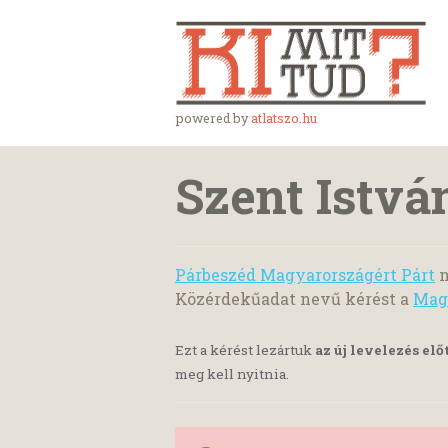
powered by
atlatszo.hu
Szent Istvá
Párbeszéd Magyarországért Párt
n
Közérdekűadat nevű kérést a
Magy
Ezt a kérést lezártuk
az új levelezés elő
meg kell nyitnia.