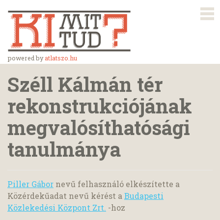
powered by
atlatszo.hu
Széll Kálmán tér
rekonstrukciójának
megvalósíthatósági
tanulmánya
Piller Gábor
nevű felhasználó elkészítette a
Közérdekűadat nevű kérést a
Budapesti
Közlekedési Központ Zrt.
-hoz