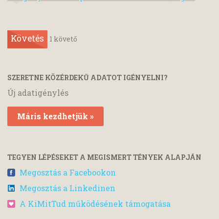
Követés
1
követő
SZERETNE KÖZÉRDEKŰ ADATOT IGÉNYELNI?
Új adatigénylés
Máris kezdhetjük »
TEGYEN LÉPÉSEKET A MEGISMERT TÉNYEK ALAPJÁN
Megosztás a Facebookon
Megosztás a Linkedinen
A KiMitTud működésének támogatása