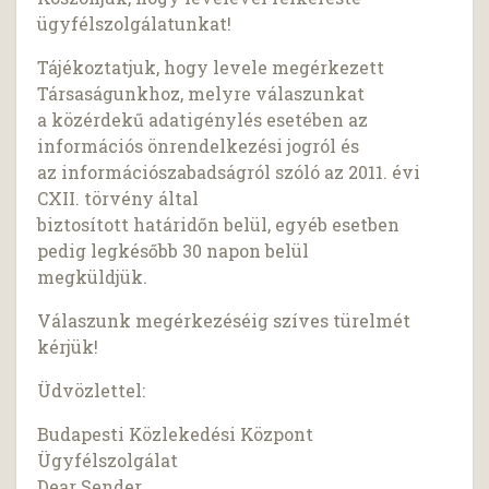
ügyfélszolgálatunkat!
Tájékoztatjuk, hogy levele megérkezett
Társaságunkhoz, melyre válaszunkat
a közérdekű adatigénylés esetében az
információs önrendelkezési jogról és
az információszabadságról szóló az 2011. évi
CXII. törvény által
biztosított határidőn belül, egyéb esetben
pedig legkésőbb 30 napon belül
megküldjük.
Válaszunk megérkezéséig szíves türelmét
kérjük!
Üdvözlettel:
Budapesti Közlekedési Központ
Ügyfélszolgálat
Dear Sender,