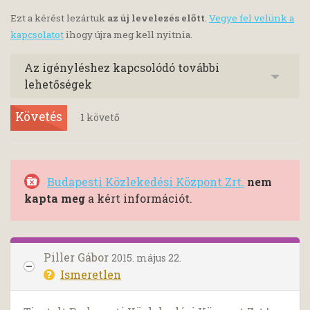
Ezt a kérést lezártuk
az új levelezés előtt
.
Vegye fel velünk a
kapcsolatot
ihogy újra meg kell nyitnia.
Az igényléshez kapcsolódó további
lehetőségek
Követés
1
követő
Budapesti Közlekedési Központ Zrt.
nem
kapta meg
a kért információt.
Piller Gábor
2015. május 22.
Ismeretlen