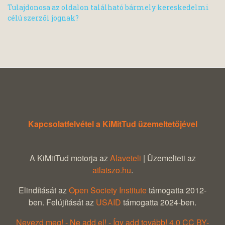
Tulajdonosa az oldalon található bármely kereskedelmi
célú szerzői jognak?
Kapcsolatfelvétel a KiMitTud üzemeltetőjével
A KiMitTud motorja az
Alaveteli
| Üzemelteti az
atlatszo.hu
.
Elindítását az
Open Society Institute
támogatta 2012-
ben. Felújítását az
USAID
támogatta 2024-ben.
Nevezd meg! - Ne add el! - Így add tovább! 4.0 CC BY-