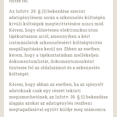
töltse fel.
Az Infotv. 29. § (3) bekezdése szerint
adatigénylésem során a szkennelés költségén
kívüli költségek megtéríttetésére nincs mód.
Kérem, hogy előzetesen elektronikus úton
tájékoztasson arról, amennyiben a kért
iratmásolatok szkenneléséért költségtérítés
megállapítására kerül sor. Ebben az esetben
kérem, hogy a tájékoztatásban mellékeljen
dokumentumlistát, dokumentumonként
tüntesse fel az oldalszámot és a szkennelés
költségét.
Kérem, hogy abban az esetben, ha az igényelt
adatoknak csak egy részét tekinti
megismerhetőnek, az Infotv. 30. § (1) bekezdése
alapján azokat az adatigénylés részbeni
megtagadásával együtt küldje meg számomra.