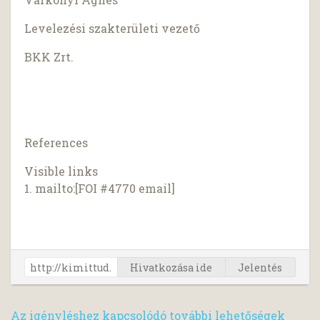
Levelezési szakterületi vezető
BKK Zrt.
References
Visible links
1. mailto:[FOI #4770 email]
Hivatkozása ide
Jelentés
Az igényléshez kapcsolódó további lehetőségek