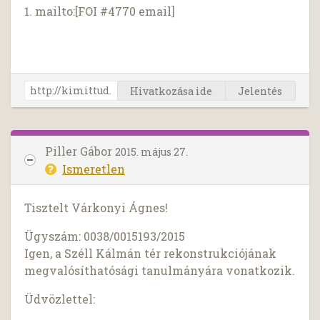
1. mailto:[FOI #4770 email]
Hivatkozása ide
Jelentés
Piller Gábor
2015. május 27.
Ismeretlen
Tisztelt Várkonyi Ágnes!
Ügyszám: 0038/0015193/2015
Igen, a Széll Kálmán tér rekonstrukciójának
megvalósíthatósági tanulmányára vonatkozik.
Üdvözlettel: