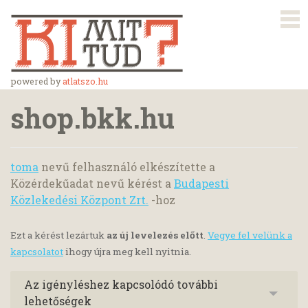
powered by
atlatszo.hu
shop.bkk.hu
toma
nevű felhasználó elkészítette a
Közérdekűadat nevű kérést a
Budapesti
Közlekedési Központ Zrt.
-hoz
Ezt a kérést lezártuk
az új levelezés előtt
.
Vegye fel velünk a
kapcsolatot
ihogy újra meg kell nyitnia.
Az igényléshez kapcsolódó további
lehetőségek