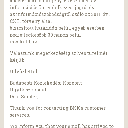
a közérdekű adatigénylés esetében az
információs önrendelkezési jogról és
az információszabadságról szóló az 2011. évi
CXII. törvény által
biztosított határidőn belül, egyéb esetben
pedig legkésőbb 30 napon belül
megküldjük.
Válaszunk megérkezéséig szíves türelmét
kérjük!
Üdvözlettel:
Budapesti Közlekedési Központ
Ügyfélszolgálat
Dear Sender,
Thank you for contacting BKK’s customer
services.
We inform you that your email has arrived to