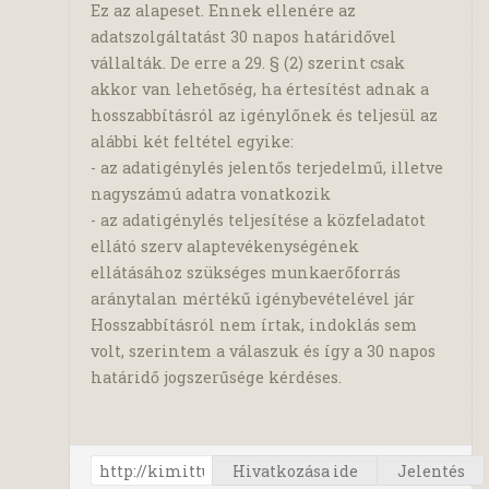
Ez az alapeset. Ennek ellenére az
adatszolgáltatást 30 napos határidővel
vállalták. De erre a 29. § (2) szerint csak
akkor van lehetőség, ha értesítést adnak a
hosszabbításról az igénylőnek és teljesül az
alábbi két feltétel egyike:
- az adatigénylés jelentős terjedelmű, illetve
nagyszámú adatra vonatkozik
- az adatigénylés teljesítése a közfeladatot
ellátó szerv alaptevékenységének
ellátásához szükséges munkaerőforrás
aránytalan mértékű igénybevételével jár
Hosszabbításról nem írtak, indoklás sem
volt, szerintem a válaszuk és így a 30 napos
határidő jogszerűsége kérdéses.
Hivatkozása ide
Jelentés