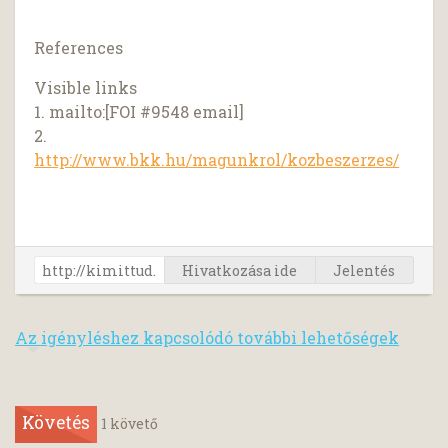
References
Visible links
1. mailto:[FOI #9548 email]
2.
http://www.bkk.hu/magunkrol/kozbeszerzes/
Hivatkozása ide
Jelentés
Az igényléshez kapcsolódó további lehetőségek
Követés
1
követő