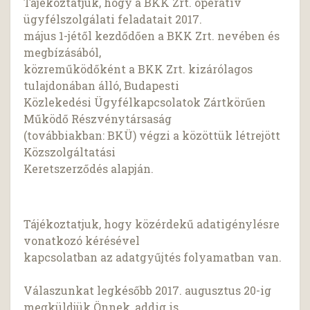
Tájékoztatjuk, hogy a BKK Zrt. operatív
ügyfélszolgálati feladatait 2017.
május 1-jétől kezdődően a BKK Zrt. nevében és
megbízásából,
közreműködőként a BKK Zrt. kizárólagos
tulajdonában álló, Budapesti
Közlekedési Ügyfélkapcsolatok Zártkörűen
Működő Részvénytársaság
(továbbiakban: BKÜ) végzi a közöttük létrejött
Közszolgáltatási
Keretszerződés alapján.
Tájékoztatjuk, hogy közérdekű adatigénylésre
vonatkozó kérésével
kapcsolatban az adatgyűjtés folyamatban van.
Válaszunkat legkésőbb 2017. augusztus 20-ig
megküldjük Önnek, addig is