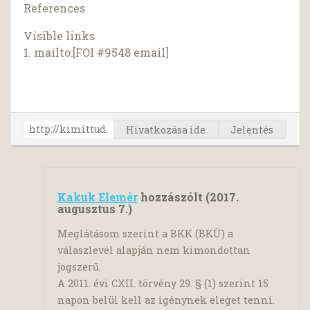
References
Visible links
1. mailto:[FOI #9548 email]
Hivatkozása ide
Jelentés
Kakuk Elemér
hozzászólt (
2017.
augusztus 7.
)
Meglátásom szerint a BKK (BKÜ) a
válaszlevél alapján nem kimondottan
jogszerű.
A 2011. évi CXII. törvény 29. § (1) szerint 15
napon belül kell az igénynek eleget tenni.