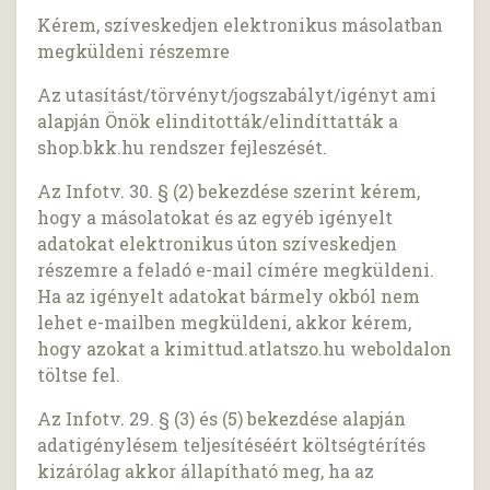
Kérem, szíveskedjen elektronikus másolatban
megküldeni részemre
Az utasítást/törvényt/jogszabályt/igényt ami
alapján Önök elinditották/elindíttatták a
shop.bkk.hu rendszer fejleszését.
Az Infotv. 30. § (2) bekezdése szerint kérem,
hogy a másolatokat és az egyéb igényelt
adatokat elektronikus úton szíveskedjen
részemre a feladó e-mail címére megküldeni.
Ha az igényelt adatokat bármely okból nem
lehet e-mailben megküldeni, akkor kérem,
hogy azokat a kimittud.atlatszo.hu weboldalon
töltse fel.
Az Infotv. 29. § (3) és (5) bekezdése alapján
adatigénylésem teljesítéséért költségtérítés
kizárólag akkor állapítható meg, ha az