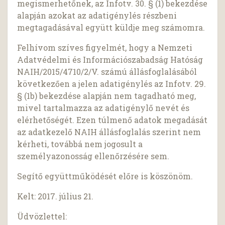
megismerhetőnek, az Infotv. 30. § (1) bekezdése
alapján azokat az adatigénylés részbeni
megtagadásával együtt küldje meg számomra.
Felhívom szíves figyelmét, hogy a Nemzeti
Adatvédelmi és Információszabadság Hatóság
NAIH/2015/4710/2/V. számú állásfoglalásából
következően a jelen adatigénylés az Infotv. 29.
§ (1b) bekezdése alapján nem tagadható meg,
mivel tartalmazza az adatigénylő nevét és
elérhetőségét. Ezen túlmenő adatok megadását
az adatkezelő NAIH állásfoglalás szerint nem
kérheti, továbbá nem jogosult a
személyazonosság ellenőrzésére sem.
Segítő együttműködését előre is köszönöm.
Kelt: 2017. július 21.
Üdvözlettel: