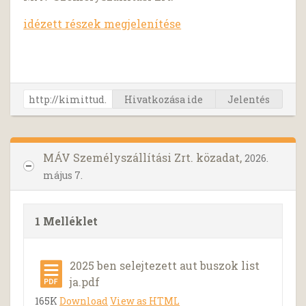
idézett részek megjelenítése
Hivatkozása ide
Jelentés
MÁV Személyszállítási Zrt. közadat,
2026.
május 7.
1 Melléklet
2025 ben selejtezett aut buszok list
ja.pdf
165K
Download
View as HTML