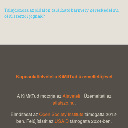
Tulajdonosa az oldalon található bármely kereskedelmi
célú szerzői jognak?
Kapcsolatfelvétel a KiMitTud üzemeltetőjével
A KiMitTud motorja az
Alaveteli
| Üzemelteti az
atlatszo.hu
.
Elindítását az
Open Society Institute
támogatta 2012-
ben. Felújítását az
USAID
támogatta 2024-ben.