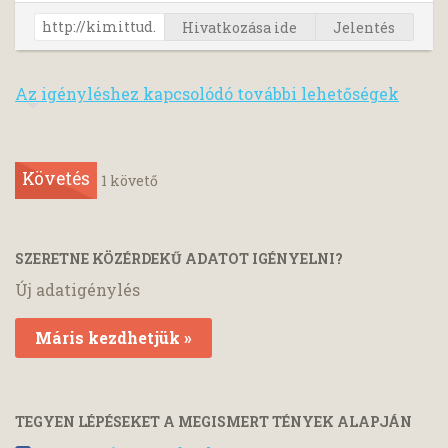
Hivatkozása ide
Jelentés
Az igényléshez kapcsolódó további lehetőségek
Követés
1
követő
SZERETNE KÖZÉRDEKŰ ADATOT IGÉNYELNI?
Új adatigénylés
Máris kezdhetjük »
TEGYEN LÉPÉSEKET A MEGISMERT TÉNYEK ALAPJÁN