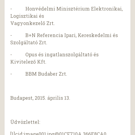
- Honvédelmi Minisztérium Elektronikai,
Logisztikai és
Vagyonkezelő Zrt.
- B+N Referencia Ipari, Kereskedelmi és
Szolgáltató Zrt.
- Opus és ingatlanszolgáltató és
Kivitelező Kft.
- BBM Budaber Zrt.
Budapest, 2015. április 13.
Üdvözlettel:
[1]cid:
image001.jpg@01CF710A.366E8CA0