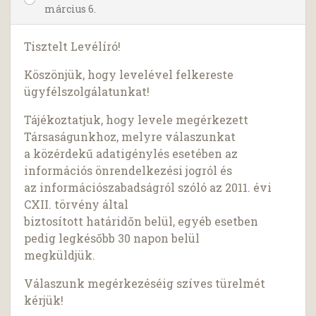
március 6.
Tisztelt Levélíró!
Köszönjük, hogy levelével felkereste
ügyfélszolgálatunkat!
Tájékoztatjuk, hogy levele megérkezett
Társaságunkhoz, melyre válaszunkat
a közérdekű adatigénylés esetében az
információs önrendelkezési jogról és
az információszabadságról szóló az 2011. évi
CXII. törvény által
biztosított határidőn belül, egyéb esetben
pedig legkésőbb 30 napon belül
megküldjük.
Válaszunk megérkezéséig szíves türelmét
kérjük!