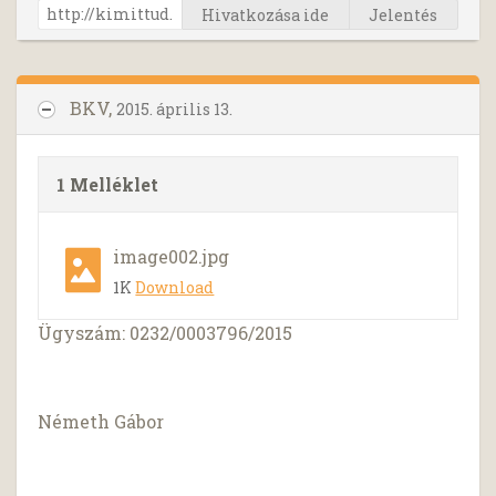
Hivatkozása ide
Jelentés
BKV,
2015. április 13.
1 Melléklet
image002.jpg
1K
Download
Ügyszám: 0232/0003796/2015
Németh Gábor