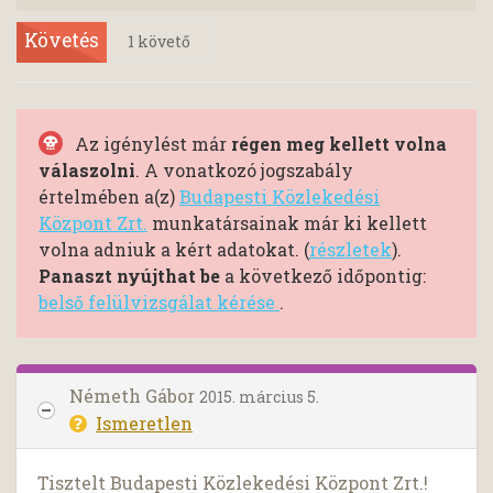
Követés
1
követő
Az igénylést már
régen meg kellett volna
válaszolni
. A vonatkozó jogszabály
értelmében a(z)
Budapesti Közlekedési
Központ Zrt.
munkatársainak már ki kellett
volna adniuk a kért adatokat. (
részletek
).
Panaszt nyújthat be
a következő időpontig:
belső felülvizsgálat kérése
.
Németh Gábor
2015. március 5.
Ismeretlen
Tisztelt Budapesti Közlekedési Központ Zrt.!