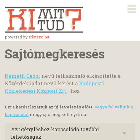
powered by
atlatszo.hu
Sajtómegkeresés
Németh Gábor
nevű felhasználó elkészítette a
Közérdekűadat nevű kérést a
Budapesti
Közlekedési Központ Zrt.
-hoz
Ezt a kérést lezártuk
az új levelezés előtt
.
Vegye fel velünk a
kapcsolatot
ihogy újra meg kell nyitnia.
Az igényléshez kapcsolódó további
lehetőségek