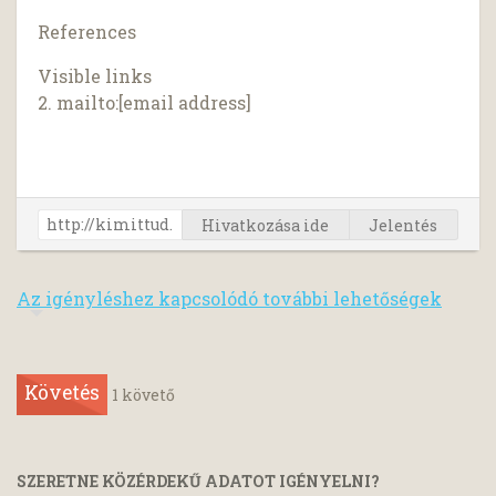
References
Visible links
2. mailto:[email address]
Hivatkozása ide
Jelentés
Az igényléshez kapcsolódó további lehetőségek
Követés
1
követő
SZERETNE KÖZÉRDEKŰ ADATOT IGÉNYELNI?