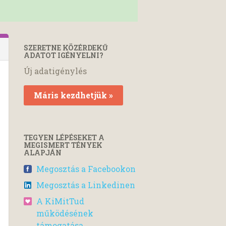
SZERETNE KÖZÉRDEKŰ
ADATOT IGÉNYELNI?
Új adatigénylés
Máris kezdhetjük »
TEGYEN LÉPÉSEKET A
MEGISMERT TÉNYEK
ALAPJÁN
Megosztás a Facebookon
Megosztás a Linkedinen
A KiMitTud
működésének
támogatása