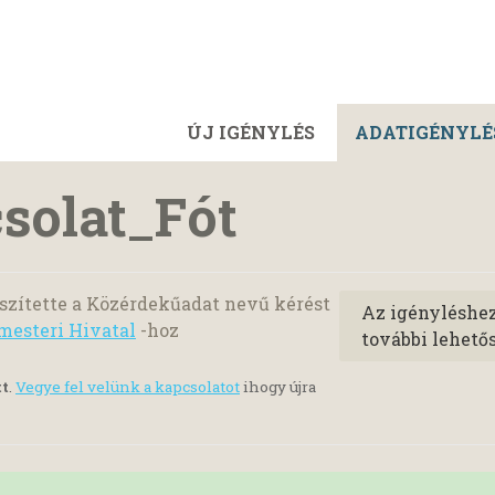
ÚJ IGÉNYLÉS
ADATIGÉNYLÉ
solat_Fót
szítette a Közérdekűadat nevű kérést
Az igényléshe
mesteri Hivatal
-hoz
további lehető
tt
.
Vegye fel velünk a kapcsolatot
ihogy újra