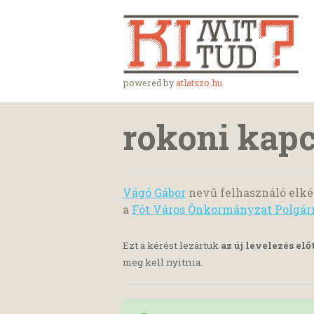
powered by
atlatszo.hu
rokoni kapc
Vágó Gábor
nevű felhasználó elké
a
Fót Város Önkormányzat Polgár
Ezt a kérést lezártuk
az új levelezés elő
meg kell nyitnia.