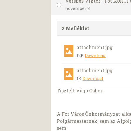
Verebes Viktor - Fót KÖH.,
november 3.
2 Melléklet
attachment.jpg
12K
Download
attachment.jpg
1K
Download
Tisztelt Vágó Gábor!
A Fót Város Önkormányzat alk
Polgármesternek, sem az Alpol
sem.