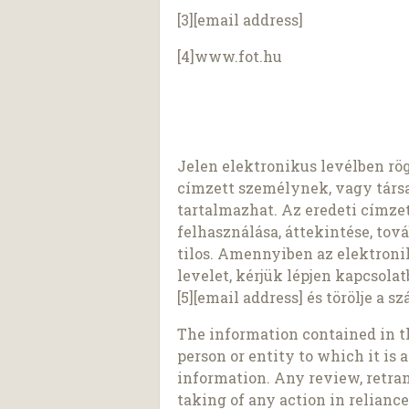
[3][email address]
[4]www.fot.hu
Jelen elektronikus levélben rög
címzett személynek, vagy társ
tartalmazhat. Az eredeti címz
felhasználása, áttekintése, tov
tilos. Amennyiben az elektroni
levelet, kérjük lépjen kapcsola
[5][email address] és törölje a 
The information contained in t
person or entity to which it is
information. Any review, retran
taking of any action in relianc