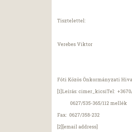
Tisztelettel:
Verebes Viktor
Fóti Közös Önkormányzati Hiva
[1]Leírás: cimer_kicsiTel: +367
0627/535-365/112 mellék
Fax: 0627/358-232
[2][email address]