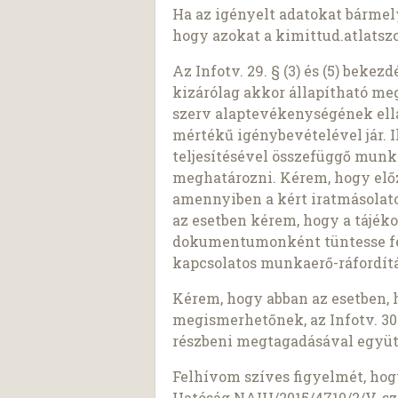
Ha az igényelt adatokat bárme
hogy azokat a kimittud.atlatszo
Az Infotv. 29. § (3) és (5) beke
kizárólag akkor állapítható meg,
szerv alaptevékenységének ell
mértékű igénybevételével jár. I
teljesítésével összefüggő munk
meghatározni. Kérem, hogy előz
amennyiben a kért iratmásolato
az esetben kérem, hogy a tájék
dokumentumonként tüntesse fel 
kapcsolatos munkaerő-ráfordítá
Kérem, hogy abban az esetben, 
megismerhetőnek, az Infotv. 30.
részbeni megtagadásával együt
Felhívom szíves figyelmét, ho
Hatóság NAIH/2015/4710/2/V. sz