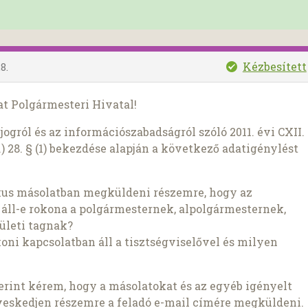
Kézbesített
8.
t Polgármesteri Hivatal!
ogról és az információszabadságról szóló 2011. évi CXII.
) 28. § (1) bekezdése alapján a következő adatigénylést
kus másolatban megküldeni részemre, hogy az
ll-e rokona a polgármesternek, alpolgármesternek,
ületi tagnak?
koni kapcsolatban áll a tisztségviselővel és milyen
szerint kérem, hogy a másolatokat és az egyéb igényelt
veskedjen részemre a feladó e-mail címére megküldeni.