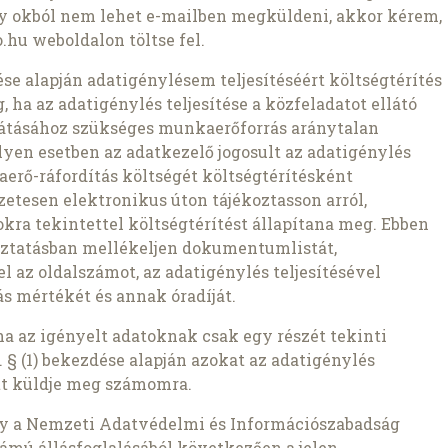
ly okból nem lehet e-mailben megküldeni, akkor kérem,
.hu weboldalon töltse fel.
zdése alapján adatigénylésem teljesítéséért költségtérítés
 ha az adatigénylés teljesítése a közfeladatot ellátó
átásához szükséges munkaerőforrás aránytalan
lyen esetben az adatkezelő jogosult az adatigénylés
aerő-ráfordítás költségét költségtérítésként
etesen elektronikus úton tájékoztasson arról,
kra tekintettel költségtérítést állapítana meg. Ebben
oztatásban mellékeljen dokumentumlistát,
az oldalszámot, az adatigénylés teljesítésével
s mértékét és annak óradíját.
ha az igényelt adatoknak csak egy részét tekinti
 § (1) bekezdése alapján azokat az adatigénylés
t küldje meg számomra.
gy a Nemzeti Adatvédelmi és Információszabadság
ámú állásfoglalásából következően a jelen