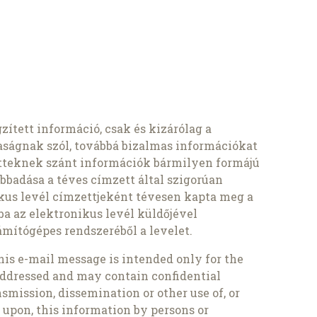
zített információ, csak és kizárólag a
aságnak szól, továbbá bizalmas információkat
etteknek szánt információk bármilyen formájú
ábbadása a téves címzett által szigorúan
kus levél címzettjeként tévesen kapta meg a
tba az elektronikus levél küldőjével
számítógépes rendszeréből a levelet.
his e-mail message is intended only for the
 addressed and may contain confidential
smission, dissemination or other use of, or
e upon, this information by persons or