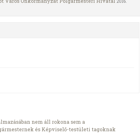
 Fót Város Önkormányzat Polgármesteri Hivatal
2016.
almazásában nem áll rokona sem a
gármesternek és Képviselő-testületi tagoknak