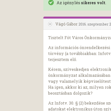
Az igénylés
sikeres volt
.
Vágó Gábor
2016. szeptember 2
Tisztelt Fót Város Önkormányza
Az információs önrendelkezési j
törvény (a továbbiakban: Infotv.
terjesztem elő.
Kérem, szíveskedjen elektroni
önkormányzat alkalmazásában á
vagy valamelyik képviselőtest
Ha igen, akkor ki az, milyen ro
beosztásban dolgozik?
Az Infotv. 30. § (2) bekezdése 
adatokat elektronikus úton szí