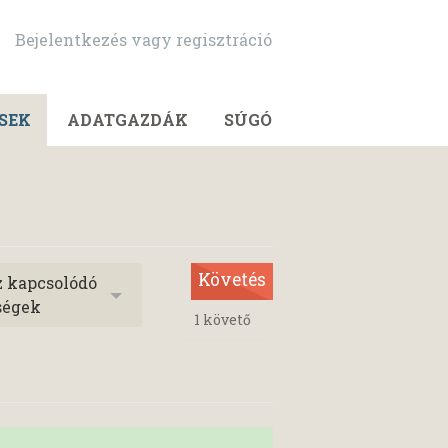
Bejelentkezés vagy regisztráció
SEK
ADATGAZDÁK
SÚGÓ
Követés
z kapcsolódó
ségek
1
követő