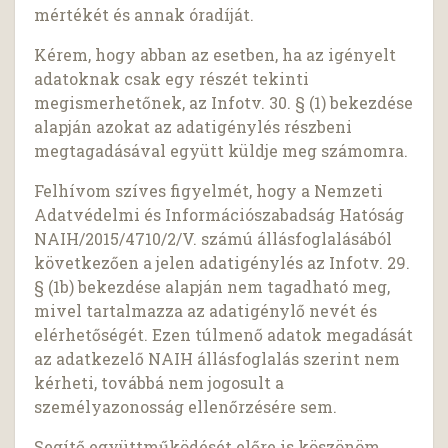
mértékét és annak óradíját.
Kérem, hogy abban az esetben, ha az igényelt
adatoknak csak egy részét tekinti
megismerhetőnek, az Infotv. 30. § (1) bekezdése
alapján azokat az adatigénylés részbeni
megtagadásával együtt küldje meg számomra.
Felhívom szíves figyelmét, hogy a Nemzeti
Adatvédelmi és Információszabadság Hatóság
NAIH/2015/4710/2/V. számú állásfoglalásából
következően a jelen adatigénylés az Infotv. 29.
§ (1b) bekezdése alapján nem tagadható meg,
mivel tartalmazza az adatigénylő nevét és
elérhetőségét. Ezen túlmenő adatok megadását
az adatkezelő NAIH állásfoglalás szerint nem
kérheti, továbbá nem jogosult a
személyazonosság ellenőrzésére sem.
Segítő együttműködését előre is köszönöm.