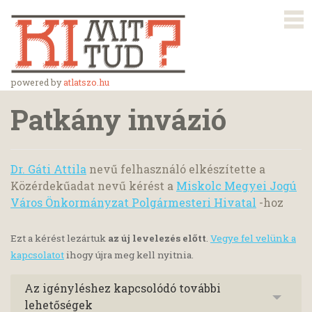
powered by
atlatszo.hu
Patkány invázió
Dr. Gáti Attila
nevű felhasználó elkészítette a
Közérdekűadat nevű kérést a
Miskolc Megyei Jogú
Város Önkormányzat Polgármesteri Hivatal
-hoz
Ezt a kérést lezártuk
az új levelezés előtt
.
Vegye fel velünk a
kapcsolatot
ihogy újra meg kell nyitnia.
Az igényléshez kapcsolódó további
lehetőségek