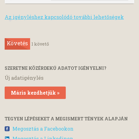
Az igényléshez kapcsolódó további lehetőségek
Követés
1
követő
SZERETNE KÖZÉRDEKŰ ADATOT IGÉNYELNI?
Új adatigénylés
Máris kezdhetjük »
TEGYEN LÉPÉSEKET A MEGISMERT TÉNYEK ALAPJÁN
Megosztás a Facebookon
Megosztás a Linkedinen