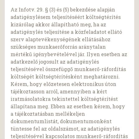
Az Infotv. 29. § (3) és (5) bekezdése alapján
adatigénylésem teljesítéséért költségtérítés
kizárólag akkor állapítható meg, ha az
adatigénylés teljesítése a közfeladatot ellátó
szerv alaptevékenységének ellátásához
szükséges munkaerőforrás aránytalan
mértékű igénybevételével jár. Ilyen esetben az
adatkezelő jogosult az adatigénylés
teljesítésével összefüggő munkaerő-ráfordítás
költségét költségtérítésként meghatározni.
Kérem, hogy előzetesen elektronikus úton
tájékoztasson arról, amennyiben a kért
iratmásolatokra tekintettel költségtérítést
állapítana meg. Ebben az esetben kérem, hogy
a tájékoztatásban mellékeljen
dokumentumlistát, dokumentumonként
tüntesse fel az oldalszámot, az adatigénylés
teljesítésével kapcsolatos munkaerő-ráfordítás