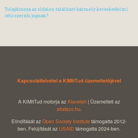
Tulajdonosa az oldalon található bármely kereskedelmi
célú szerzői jognak?
Kapcsolatfelvétel a KiMitTud üzemeltetőjével
A KiMitTud motorja az
Alaveteli
| Üzemelteti az
atlatszo.hu
.
Elindítását az
Open Society Institute
támogatta 2012-
ben. Felújítását az
USAID
támogatta 2024-ben.