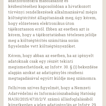
adathordozókra másolásához és
kézbesítéséhez kapcsolódóan a hivatkozott
törvényi rendelkezések alkalmazásával mégis
költségtérítést állapítanának meg, úgy kérem,
hogy előzetesen elektronikus úton
tájékoztasson erről. Ebben az esetben azt is
kérem, hogy a tájékoztatásban tételesen jelölje
meg a költségtérítés számítása során
figyelembe vett költségtényezőket.
Kérem, hogy abban az esetben, ha az igényelt
adatoknak csak egy részét tekinti
megismerhetőnek, az Infotv. 30. § (1) bekezdése
alapján azokat az adatigénylés részbeni
megtagadásával együtt küldje meg számomra.
Felhívom szíves figyelmét, hogy a Nemzeti
Adatvédelmi és Információszabadság Hatóság
NAIH/2015/4710/2/V. számú állásfoglalásából
következően a jelen adatigénylés az Infotv. 29.