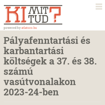
powered by
atlatszo.hu
Pályafenntartási és
karbantartási
költségek a 37. és 38.
számú
vasútvonalakon
2023-24-ben