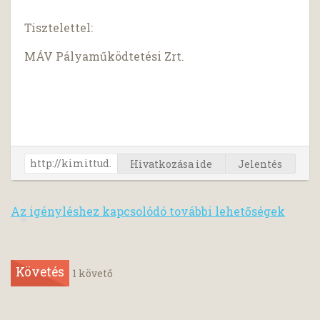
Tisztelettel:
MÁV Pályaműködtetési Zrt.
Hivatkozása ide
Jelentés
Az igényléshez kapcsolódó további lehetőségek
Követés
1
követő