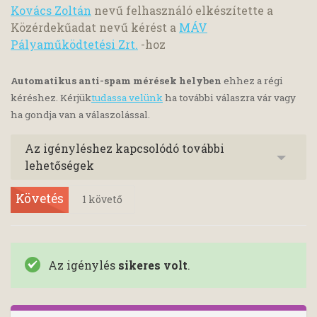
Kovács Zoltán
nevű felhasználó elkészítette a
Közérdekűadat nevű kérést a
MÁV
Pályaműködtetési Zrt.
-hoz
Automatikus anti-spam mérések helyben
ehhez a régi
kéréshez. Kérjük
tudassa velünk
ha további válaszra vár vagy
ha gondja van a válaszolással.
Az igényléshez kapcsolódó további
lehetőségek
Követés
1
követő
Az igénylés
sikeres volt
.