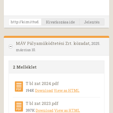
Hivatkozása ide
Jelentés
MÁV Pályaműködtetési Zrt. közadat,
2025.
március 10.
2 Melléklet
T bl zat 2024.pdf
194K
Download
View as HTML
T bl zat 2023.pdf
397K
Download
View as HTML