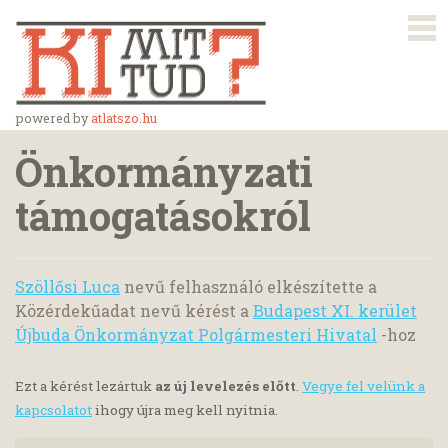
powered by
atlatszo.hu
Önkormányzati
támogatásokról
Szöllősi Luca
nevű felhasználó elkészítette a
Közérdekűadat nevű kérést a
Budapest XI. kerület
Újbuda Önkormányzat Polgármesteri Hivatal
-hoz
Ezt a kérést lezártuk
az új levelezés előtt
.
Vegye fel velünk a
kapcsolatot
ihogy újra meg kell nyitnia.