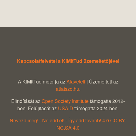
Kapcsolatfelvétel a KiMitTud üzemeltetőjével
A KiMitTud motorja az
Alaveteli
| Üzemelteti az
atlatszo.hu
.
Elindítását az
Open Society Institute
támogatta 2012-
ben. Felújítását az
USAID
támogatta 2024-ben.
Nevezd meg! - Ne add el! - Így add tovább! 4.0 CC BY-
NC.SA 4.0