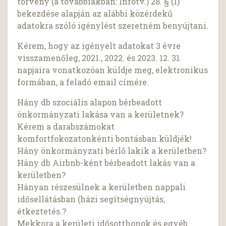
törvény (a továbbiakban: Infotv.) 28. § (1)
bekezdése alapján az alábbi közérdekű
adatokra szóló igénylést szeretném benyújtani.
Kérem, hogy az igényelt adatokat 3 évre
visszamenőleg, 2021., 2022. és 2023. 12. 31.
napjaira vonatkozóan küldje meg, elektronikus
formában, a feladó email címére.
Hány db szociális alapon bérbeadott
önkormányzati lakása van a kerületnek?
Kérem a darabszámokat
komfortfokozatonkénti bontásban küldjék!
Hány önkormányzati bérlő lakik a kerületben?
Hány db Airbnb-ként bérbeadott lakás van a
kerületben?
Hányan részesülnek a kerületben nappali
idősellátásban (házi segítségnyújtás,
étkeztetés.?
Mekkora a kerületi idősotthonok és egyéb