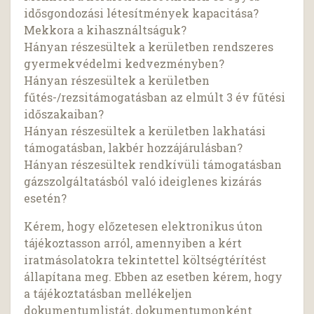
idősgondozási létesítmények kapacitása?
Mekkora a kihasználtságuk?
Hányan részesültek a kerületben rendszeres
gyermekvédelmi kedvezményben?
Hányan részesültek a kerületben
fűtés-/rezsitámogatásban az elmúlt 3 év fűtési
időszakaiban?
Hányan részesültek a kerületben lakhatási
támogatásban, lakbér hozzájárulásban?
Hányan részesültek rendkívüli támogatásban
gázszolgáltatásból való ideiglenes kizárás
esetén?
Kérem, hogy előzetesen elektronikus úton
tájékoztasson arról, amennyiben a kért
iratmásolatokra tekintettel költségtérítést
állapítana meg. Ebben az esetben kérem, hogy
a tájékoztatásban mellékeljen
dokumentumlistát, dokumentumonként