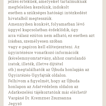
jelzés értékűek, amelyeket tartalmuknak
megfelelően kezelünk, indokolt
esetben a szükséges hatósági intézkedést
hivatalból megtesszük.
Amennyiben konkrét, folyamatban lévő
üggyel kapcsolatban érdeklődik, úgy
arra válasz ezúton nem adható, ez esetben azt
írásban, személyesen szóban
vagy e-papíron kell előterjeszteni. Az
ügyintézésre vonatkozó információk
(kérelemnyomtatvány, ahhoz csatolandó
iratok, illeték, illetve díjtétel
stb.) megtalálhatók az Újbuda honlapján az
Ügyintézés-Ügyfajták oldalon.
Felhívom a figyelmét, hogy az Újbuda
honlapon az Adatvédelem oldalon az
Adatkezelési tájékoztatónk már elérhető!
Vargáné Dr. Kremzner Zsuzsanna
Jegyző