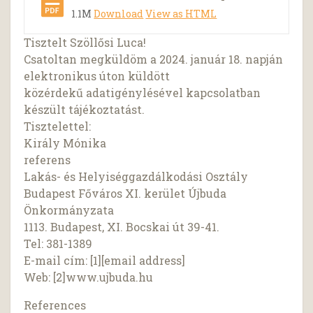
1.1M
Download
View as HTML
Tisztelt Szöllősi Luca!
Csatoltan megküldöm a 2024. január 18. napján
elektronikus úton küldött
közérdekű adatigénylésével kapcsolatban
készült tájékoztatást.
Tisztelettel:
Király Mónika
referens
Lakás- és Helyiséggazdálkodási Osztály
Budapest Főváros XI. kerület Újbuda
Önkormányzata
1113. Budapest, XI. Bocskai út 39-41.
Tel: 381-1389
E-mail cím: [1][email address]
Web: [2]www.ujbuda.hu
References