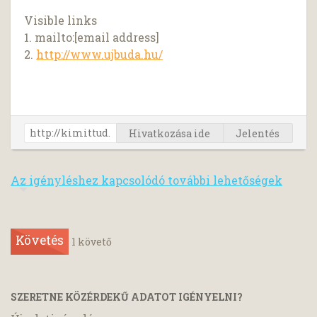
Visible links
1. mailto:[email address]
2.
http://www.ujbuda.hu/
Hivatkozása ide
Jelentés
Az igényléshez kapcsolódó további lehetőségek
Követés
1
követő
SZERETNE KÖZÉRDEKŰ ADATOT IGÉNYELNI?