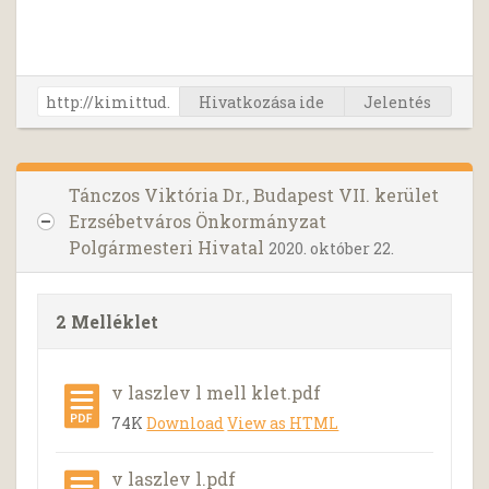
Hivatkozása ide
Jelentés
Tánczos Viktória Dr., Budapest VII. kerület
Erzsébetváros Önkormányzat
Polgármesteri Hivatal
2020. október 22.
2 Melléklet
v laszlev l mell klet.pdf
74K
Download
View as HTML
v laszlev l.pdf