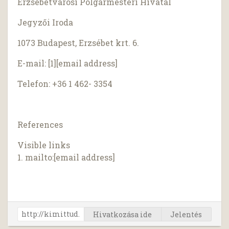
Erzsébetvárosi Polgármesteri Hivatal
Jegyzői Iroda
1073 Budapest, Erzsébet krt. 6.
E-mail: [1][email address]
Telefon: +36 1 462- 3354
References
Visible links
1. mailto:[email address]
Hivatkozása ide
Jelentés