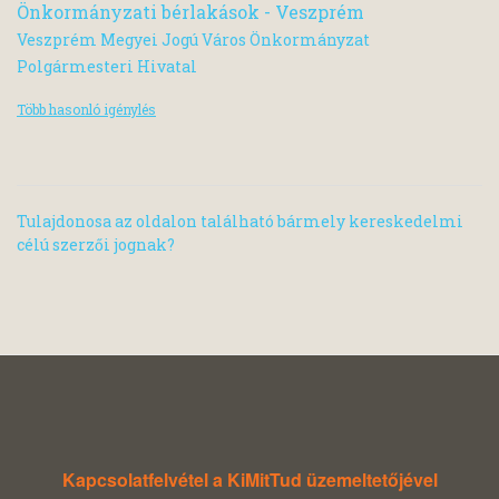
Önkormányzati bérlakások - Veszprém
Veszprém Megyei Jogú Város Önkormányzat
Polgármesteri Hivatal
Több hasonló igénylés
Tulajdonosa az oldalon található bármely kereskedelmi
célú szerzői jognak?
Kapcsolatfelvétel a KiMitTud üzemeltetőjével