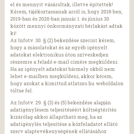
el és mennyit vásároltak, illetve építettek!
Kérem, tájékoztassanak arról is, hogy 2018-ben,
2019-ban és 2020-ban január 1. és június 30
között mennyi önkormányzati bérlakást adtak
ki!
Az Infotv. 30. § (2) bekezdése szerint kérem,
hogy a másolatokat és az egyéb igényelt
adatokat elektronikus úton szíveskedjen
részemre a feladó e-mail címére megküldeni.
Ha az igényelt adatokat bármely okból nem
lehet e-mailben megküldeni, akkor kérem,
hogy azokat a kimittud.atlatszo.hu weboldalon
töltse fel.
Az Infotv. 29. § (3) és (5) bekezdése alapján
adatigénylésem teljesítéséért költségtérítés
kizárólag akkor állapítható meg, ha az
adatigénylés teljesítése a közfeladatot ellátó
szerv alaptevékenységének ellátásához