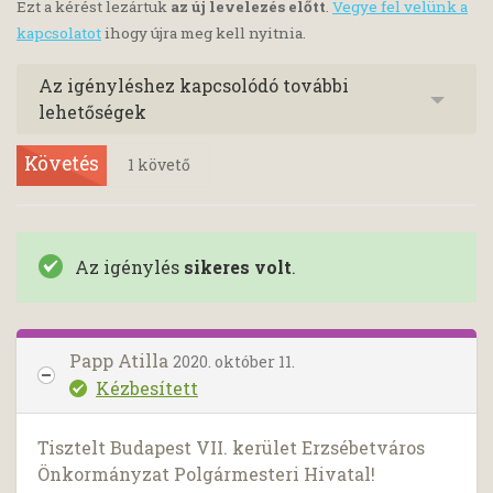
Ezt a kérést lezártuk
az új levelezés előtt
.
Vegye fel velünk a
kapcsolatot
ihogy újra meg kell nyitnia.
Az igényléshez kapcsolódó további
lehetőségek
Követés
1
követő
Az igénylés
sikeres volt
.
Papp Atilla
2020. október 11.
Kézbesített
Tisztelt Budapest VII. kerület Erzsébetváros
Önkormányzat Polgármesteri Hivatal!