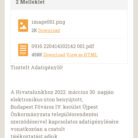
2 Melléklet
image001.png
2K
Download
0916 220414102142 001.pdf
458K
Download
View as HTML
Tisztelt Adatigénylő!
A Hivatalunkhoz 2022. március 30. napján
elektronikus úton benyújtott,
Budapest Főváros IV. kerület Újpest
Önkormányzata településrendezési
szerződéseivel kapcsolatos adatigénylésére
vonatkozóan a csatolt
tájékoztatást adjuk.