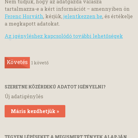
Nem tudjuk, hogy az adatgazda válasza
tartalmazza-e a kért információt – amennyiben ön
Ferenc Horváth
, kérjük,
jelentkezzen be
, és értékelje
a megkapott adatokat.
Az igényléshez kapcsolódó további lehetőségek
Követés
1
követő
SZERETNE KÖZÉRDEKŰ ADATOT IGÉNYELNI?
Új adatigénylés
Máris kezdhetjük »
TEGYEN LÉPÉSEKET A MEGISMERT TÉNYEK ALAPJÁN