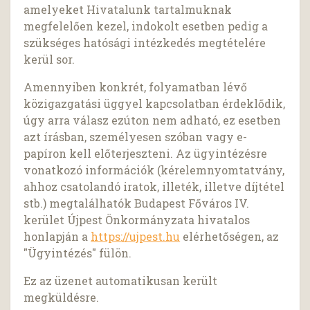
amelyeket Hivatalunk tartalmuknak
megfelelően kezel, indokolt esetben pedig a
szükséges hatósági intézkedés megtételére
kerül sor.
Amennyiben konkrét, folyamatban lévő
közigazgatási üggyel kapcsolatban érdeklődik,
úgy arra válasz ezúton nem adható, ez esetben
azt írásban, személyesen szóban vagy e-
papíron kell előterjeszteni. Az ügyintézésre
vonatkozó információk (kérelemnyomtatvány,
ahhoz csatolandó iratok, illeték, illetve díjtétel
stb.) megtalálhatók Budapest Főváros IV.
kerület Újpest Önkormányzata hivatalos
honlapján a
https://ujpest.hu
elérhetőségen, az
"Ügyintézés" fülön.
Ez az üzenet automatikusan került
megküldésre.