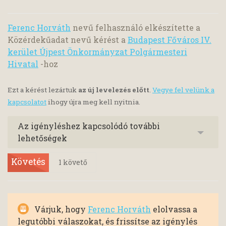
Ferenc Horváth
nevű felhasználó elkészítette a
Közérdekűadat nevű kérést a
Budapest Főváros IV.
kerület Újpest Önkormányzat Polgármesteri
Hivatal
-hoz
Ezt a kérést lezártuk
az új levelezés előtt
.
Vegye fel velünk a
kapcsolatot
ihogy újra meg kell nyitnia.
Az igényléshez kapcsolódó további
lehetőségek
Követés
1
követő
Várjuk, hogy
Ferenc Horváth
elolvassa a
legutóbbi válaszokat, és frissítse az igénylés