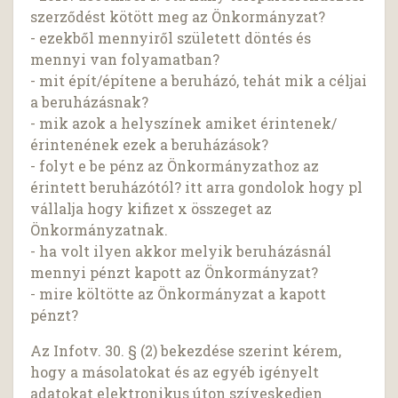
szerződést kötött meg az Önkormányzat?
- ezekből mennyiről született döntés és
mennyi van folyamatban?
- mit épít/építene a beruházó, tehát mik a céljai
a beruházásnak?
- mik azok a helyszínek amiket érintenek/
érintenének ezek a beruházások?
- folyt e be pénz az Önkormányzathoz az
érintett beruházótól? itt arra gondolok hogy pl
vállalja hogy kifizet x összeget az
Önkormányzatnak.
- ha volt ilyen akkor melyik beruházásnál
mennyi pénzt kapott az Önkormányzat?
- mire költötte az Önkormányzat a kapott
pénzt?
Az Infotv. 30. § (2) bekezdése szerint kérem,
hogy a másolatokat és az egyéb igényelt
adatokat elektronikus úton szíveskedjen