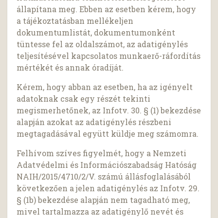
állapítana meg. Ebben az esetben kérem, hogy
a tájékoztatásban mellékeljen
dokumentumlistát, dokumentumonként
tüntesse fel az oldalszámot, az adatigénylés
teljesítésével kapcsolatos munkaerő-ráfordítás
mértékét és annak óradíját.
Kérem, hogy abban az esetben, ha az igényelt
adatoknak csak egy részét tekinti
megismerhetőnek, az Infotv. 30. § (1) bekezdése
alapján azokat az adatigénylés részbeni
megtagadásával együtt küldje meg számomra.
Felhívom szíves figyelmét, hogy a Nemzeti
Adatvédelmi és Információszabadság Hatóság
NAIH/2015/4710/2/V. számú állásfoglalásából
következően a jelen adatigénylés az Infotv. 29.
§ (1b) bekezdése alapján nem tagadható meg,
mivel tartalmazza az adatigénylő nevét és