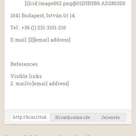
[1]cid:
image002.png@01D5B5B0.AD2803D0
1041 Budapest, István út 14.
Tel.: +36 (1) 231-3101-210
E-mail: [2][email address]
References
Visible links
2. mailto:[email address]
Hivatkozása ide
Jelentés