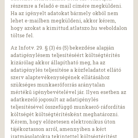
részemre a feladó e-mail címére megküldeni.
Ha az igényelt adatokat bármely okból nem
lehet e-mailben megküldeni, akkor kérem,
hogy azokat a kimittud.atlatszo.hu weboldalon
töltse fel.
Az Infotv. 29. § (3) és (5) bekezdése alapján
adatigénylésem teljesítéséért költségtérítés
kizárólag akkor állapítható meg, ha az
adatigénylés teljesítése a közfeladatot ellátó
szerv alaptevékenységének ellátásához
szükséges munkaerőforrás aránytalan
mértékű igénybevételével jár. Ilyen esetben az
adatkezelő jogosult az adatigénylés
teljesítésével összefüggő munkaerő-ráfordítás
költségét költségtérítésként meghatározni.
Kérem, hogy előzetesen elektronikus úton
tájékoztasson arról, amennyiben a kért
iratmásolatokra tekintettel költségtérítést