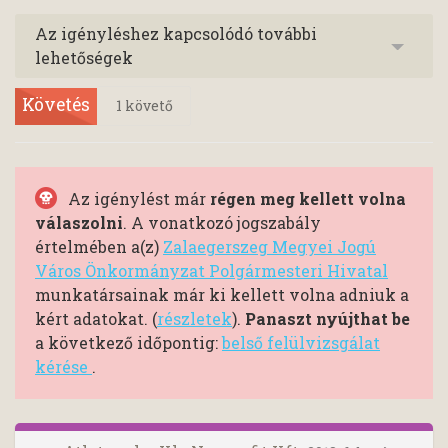
Az igényléshez kapcsolódó további
lehetőségek
Követés
1
követő
Az igénylést már
régen meg kellett volna
válaszolni
. A vonatkozó jogszabály
értelmében a(z)
Zalaegerszeg Megyei Jogú
Város Önkormányzat Polgármesteri Hivatal
munkatársainak már ki kellett volna adniuk a
kért adatokat. (
részletek
).
Panaszt nyújthat be
a következő időpontig:
belső felülvizsgálat
kérése
.