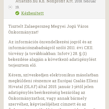
Atlatszo.hu Kh. Nonprofit Kft.
2018. február
19.
Kézbesített
Tisztelt Zalaegerszeg Megyei Jogú Város
Önkormányzat!
Az információs önrendelkezési jogról és az
információszabadságról szóló 2011. évi CXII.
törvény (a továbbiakban: Infotv.) 28. § (1)
bekezdése alapján a következő adatigénylést
terjesztem elő.
Kérem, szíveskedjen elektronikus másolatban
megküldeni részemre az Európai Csalás Elleni
Hivatal (OLAF) által 2015. január 1-jétől jelen
adatigénylés beérkezéséig bezárólag az
Önkormányzathoz, vagy annak bármely
szervéhez, képviselőjéhez címzett és az