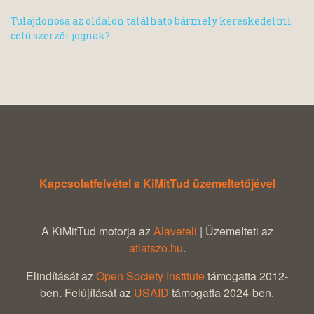
Tulajdonosa az oldalon található bármely kereskedelmi
célú szerzői jognak?
Kapcsolatfelvétel a KiMitTud üzemeltetőjével
A KiMitTud motorja az
Alaveteli
| Üzemelteti az
atlatszo.hu
.
Elindítását az
Open Society Institute
támogatta 2012-
ben. Felújítását az
USAID
támogatta 2024-ben.