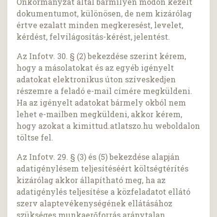
Önkormányzat által bármilyen módon kezelt
dokumentumot, különösen, de nem kizárólag
értve ezalatt minden megkeresést, levelet,
kérdést, felvilágosítás-kérést, jelentést.
Az Infotv. 30. § (2) bekezdése szerint kérem,
hogy a másolatokat és az egyéb igényelt
adatokat elektronikus úton szíveskedjen
részemre a feladó e-mail címére megküldeni.
Ha az igényelt adatokat bármely okból nem
lehet e-mailben megküldeni, akkor kérem,
hogy azokat a kimittud.atlatszo.hu weboldalon
töltse fel.
Az Infotv. 29. § (3) és (5) bekezdése alapján
adatigénylésem teljesítéséért költségtérítés
kizárólag akkor állapítható meg, ha az
adatigénylés teljesítése a közfeladatot ellátó
szerv alaptevékenységének ellátásához
szükséges munkaerőforrás aránytalan