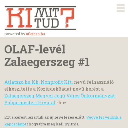
powered by
atlatszo.hu
OLAF-levél
Zalaegerszeg #1
Atlatszo.hu Kh. Nonprofit Kft.
nevű felhasználó
elkészítette a Közérdekűadat nevű kérést a
Zalaegerszeg Megyei Jogú Város Önkormányzat
Polgármesteri Hivatal
-hoz
Ezt a kérést lezártuk
az új levelezés előtt
.
Vegye fel velünk a
kapcsolatot
ihogy újra meg kell nyitnia.