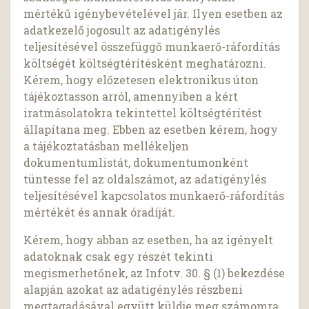
mértékű igénybevételével jár. Ilyen esetben az
adatkezelő jogosult az adatigénylés
teljesítésével összefüggő munkaerő-ráfordítás
költségét költségtérítésként meghatározni.
Kérem, hogy előzetesen elektronikus úton
tájékoztasson arról, amennyiben a kért
iratmásolatokra tekintettel költségtérítést
állapítana meg. Ebben az esetben kérem, hogy
a tájékoztatásban mellékeljen
dokumentumlistát, dokumentumonként
tüntesse fel az oldalszámot, az adatigénylés
teljesítésével kapcsolatos munkaerő-ráfordítás
mértékét és annak óradíját.
Kérem, hogy abban az esetben, ha az igényelt
adatoknak csak egy részét tekinti
megismerhetőnek, az Infotv. 30. § (1) bekezdése
alapján azokat az adatigénylés részbeni
megtagadásával együtt küldje meg számomra.