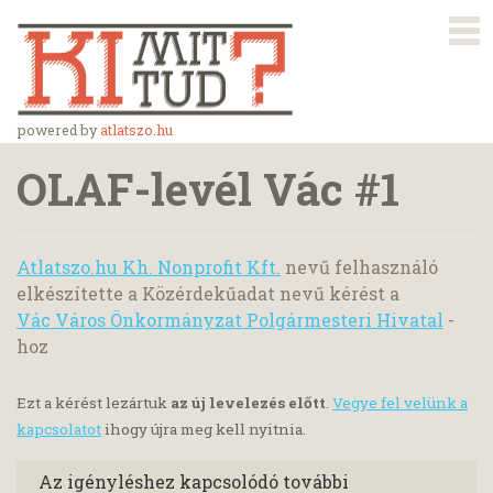
powered by
atlatszo.hu
OLAF-levél Vác #1
Atlatszo.hu Kh. Nonprofit Kft.
nevű felhasználó
elkészítette a Közérdekűadat nevű kérést a
Vác Város Önkormányzat Polgármesteri Hivatal
-
hoz
Ezt a kérést lezártuk
az új levelezés előtt
.
Vegye fel velünk a
kapcsolatot
ihogy újra meg kell nyitnia.
Az igényléshez kapcsolódó további