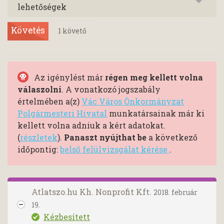
lehetőségek
Követés
1
követő
Az igénylést már
régen meg kellett volna
válaszolni
. A vonatkozó jogszabály
értelmében a(z)
Vác Város Önkormányzat
Polgármesteri Hivatal
munkatársainak már ki
kellett volna adniuk a kért adatokat.
(
részletek
).
Panaszt nyújthat be
a következő
időpontig:
belső felülvizsgálat kérése
.
Atlatszo.hu Kh. Nonprofit Kft.
2018. február
19.
Kézbesített