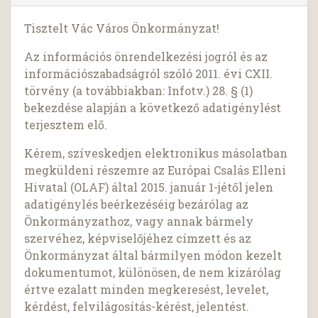
Tisztelt Vác Város Önkormányzat!
Az információs önrendelkezési jogról és az
információszabadságról szóló 2011. évi CXII.
törvény (a továbbiakban: Infotv.) 28. § (1)
bekezdése alapján a következő adatigénylést
terjesztem elő.
Kérem, szíveskedjen elektronikus másolatban
megküldeni részemre az Európai Csalás Elleni
Hivatal (OLAF) által 2015. január 1-jétől jelen
adatigénylés beérkezéséig bezárólag az
Önkormányzathoz, vagy annak bármely
szervéhez, képviselőjéhez címzett és az
Önkormányzat által bármilyen módon kezelt
dokumentumot, különösen, de nem kizárólag
értve ezalatt minden megkeresést, levelet,
kérdést, felvilágosítás-kérést, jelentést.