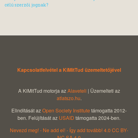
célú szerzői jognak?
Kapcsolatfelvétel a KiMitTud üzemeltetőjével
A KiMitTud motorja az
Alaveteli
| Üzemelteti az
atlatszo.hu
.
Elindítását az
Open Society Institute
támogatta 2012-
ben. Felújítását az
USAID
támogatta 2024-ben.
Nevezd meg! - Ne add el! - Így add tovább! 4.0 CC BY-
NC.SA 4.0