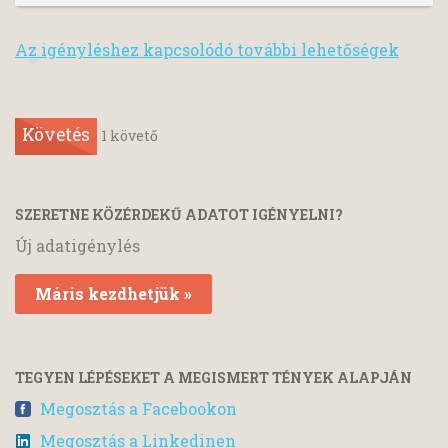
Az igényléshez kapcsolódó további lehetőségek
Követés
1
követő
SZERETNE KÖZÉRDEKŰ ADATOT IGÉNYELNI?
Új adatigénylés
Máris kezdhetjük »
TEGYEN LÉPÉSEKET A MEGISMERT TÉNYEK ALAPJÁN
Megosztás a Facebookon
Megosztás a Linkedinen