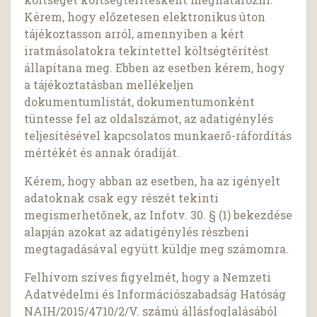
Kérem, hogy előzetesen elektronikus úton
tájékoztasson arról, amennyiben a kért
iratmásolatokra tekintettel költségtérítést
állapítana meg. Ebben az esetben kérem, hogy
a tájékoztatásban mellékeljen
dokumentumlistát, dokumentumonként
tüntesse fel az oldalszámot, az adatigénylés
teljesítésével kapcsolatos munkaerő-ráfordítás
mértékét és annak óradíját.
Kérem, hogy abban az esetben, ha az igényelt
adatoknak csak egy részét tekinti
megismerhetőnek, az Infotv. 30. § (1) bekezdése
alapján azokat az adatigénylés részbeni
megtagadásával együtt küldje meg számomra.
Felhívom szíves figyelmét, hogy a Nemzeti
Adatvédelmi és Információszabadság Hatóság
NAIH/2015/4710/2/V. számú állásfoglalásából