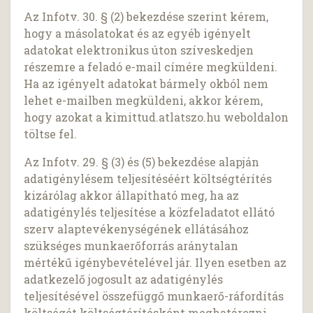
Az Infotv. 30. § (2) bekezdése szerint kérem,
hogy a másolatokat és az egyéb igényelt
adatokat elektronikus úton szíveskedjen
részemre a feladó e-mail címére megküldeni.
Ha az igényelt adatokat bármely okból nem
lehet e-mailben megküldeni, akkor kérem,
hogy azokat a kimittud.atlatszo.hu weboldalon
töltse fel.
Az Infotv. 29. § (3) és (5) bekezdése alapján
adatigénylésem teljesítéséért költségtérítés
kizárólag akkor állapítható meg, ha az
adatigénylés teljesítése a közfeladatot ellátó
szerv alaptevékenységének ellátásához
szükséges munkaerőforrás aránytalan
mértékű igénybevételével jár. Ilyen esetben az
adatkezelő jogosult az adatigénylés
teljesítésével összefüggő munkaerő-ráfordítás
költségét költségtérítésként meghatározni.