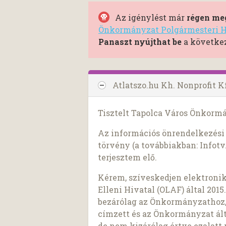
Az igénylést már
régen meg
Önkormányzat Polgármesteri H
Panaszt nyújthat be
a következ
Atlatszo.hu Kh. Nonprofit K
Tisztelt Tapolca Város Önkorm
Az információs önrendelkezési j
törvény (a továbbiakban: Infotv.
terjesztem elő.
Kérem, szíveskedjen elektroni
Elleni Hivatal (OLAF) által 2015
bezárólag az Önkormányzathoz,
címzett és az Önkormányzat ál
de nem kizárólag értve ezalatt 