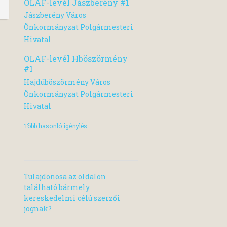
OLAF-levél Jászberény #1
Jászberény Város
Önkormányzat Polgármesteri
Hivatal
OLAF-levél Hböszörmény
#1
Hajdúböszörmény Város
Önkormányzat Polgármesteri
Hivatal
Több hasonló igénylés
Tulajdonosa az oldalon
található bármely
kereskedelmi célú szerzői
jognak?