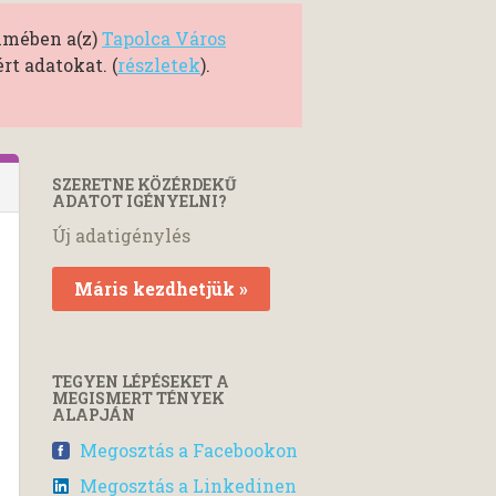
elmében a(z)
Tapolca Város
t adatokat. (
részletek
).
SZERETNE KÖZÉRDEKŰ
ADATOT IGÉNYELNI?
Új adatigénylés
Máris kezdhetjük »
TEGYEN LÉPÉSEKET A
MEGISMERT TÉNYEK
ALAPJÁN
Megosztás a Facebookon
Megosztás a Linkedinen