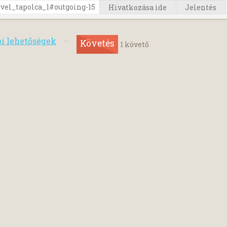
Hivatkozása ide
Jelentés
bi lehetőségek
Követés
1
követő