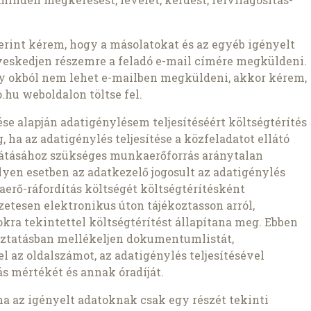
szerint kérem, hogy a másolatokat és az egyéb igényelt
veskedjen részemre a feladó e-mail címére megküldeni.
ly okból nem lehet e-mailben megküldeni, akkor kérem,
.hu weboldalon töltse fel.
zdése alapján adatigénylésem teljesítéséért költségtérítés
 ha az adatigénylés teljesítése a közfeladatot ellátó
átásához szükséges munkaerőforrás aránytalan
lyen esetben az adatkezelő jogosult az adatigénylés
aerő-ráfordítás költségét költségtérítésként
etesen elektronikus úton tájékoztasson arról,
kra tekintettel költségtérítést állapítana meg. Ebben
oztatásban mellékeljen dokumentumlistát,
az oldalszámot, az adatigénylés teljesítésével
s mértékét és annak óradíját.
ha az igényelt adatoknak csak egy részét tekinti