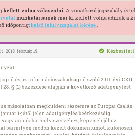
 kellett volna válaszolni
. A vonatkozó jogszabály ért
ivatal
munkatársainak már ki kellett volna adniuk a kér
ő időpontig:
belső felülvizsgálat kérése
.
ft.
Kézbesített
2018. február 19.
ányzat!
ogról és az információszabadságról szóló 2011. évi CXII.
) 28. § (1) bekezdése alapján a következő adatigénylést
kus másolatban megküldeni részemre az Európai Csalás
. január 1-jétől jelen adatigénylés beérkezéséig
 vagy annak bármely szervéhez, képviselőjéhez
tal bármilyen módon kezelt dokumentumot, különösen,
minden megkeresést, levelet, kérdést, felvilágosítás-