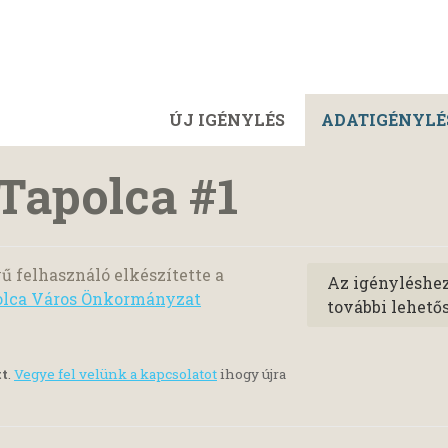
ÚJ IGÉNYLÉS
ADATIGÉNYLÉ
Tapolca #1
ű felhasználó elkészítette a
Az igényléshe
olca Város Önkormányzat
további lehető
tt
.
Vegye fel velünk a kapcsolatot
ihogy újra