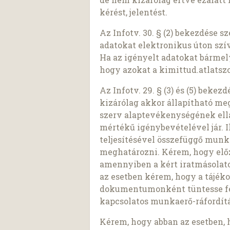
kérést, jelentést.
Az Infotv. 30. § (2) bekezdése 
adatokat elektronikus úton szí
Ha az igényelt adatokat bárme
hogy azokat a kimittud.atlatszo
Az Infotv. 29. § (3) és (5) beke
kizárólag akkor állapítható meg,
szerv alaptevékenységének ell
mértékű igénybevételével jár. I
teljesítésével összefüggő munk
meghatározni. Kérem, hogy előz
amennyiben a kért iratmásolato
az esetben kérem, hogy a tájék
dokumentumonként tüntesse fel 
kapcsolatos munkaerő-ráfordítá
Kérem, hogy abban az esetben, 