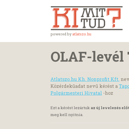
powered by
atlatszo.hu
OLAF-levél 
Atlatszo.hu Kh. Nonprofit Kft.
nev
Közérdekűadat nevű kérést a
Tap
Polgármesteri Hivatal
-hoz
Ezt a kérést lezártuk
az új levelezés elő
meg kell nyitnia.