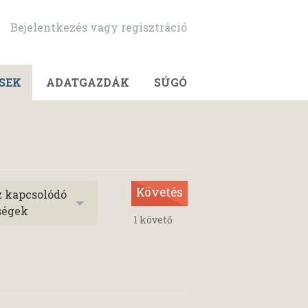
Bejelentkezés vagy regisztráció
SEK
ADATGAZDÁK
SÚGÓ
Követés
z kapcsolódó
ségek
1
követő