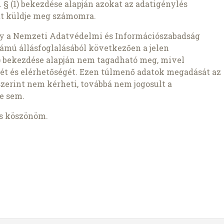
 § (1) bekezdése alapján azokat az adatigénylés
t küldje meg számomra.
gy a Nemzeti Adatvédelmi és Információszabadság
ámú állásfoglalásából következően a jelen
1b) bekezdése alapján nem tagadható meg, mivel
ét és elérhetőségét. Ezen túlmenő adatok megadását az
szerint nem kérheti, továbbá nem jogosult a
e sem.
is köszönöm.