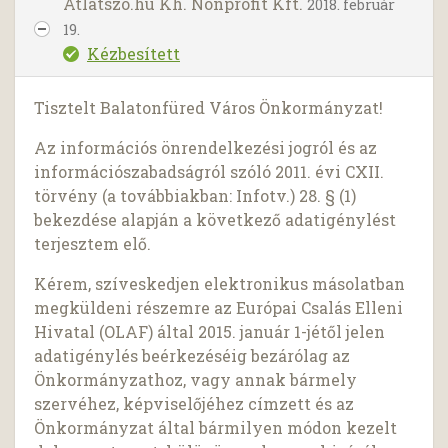
Atlatszo.hu Kh. Nonprofit Kft.
2018. február
19.
Kézbesített
Tisztelt Balatonfüred Város Önkormányzat!
Az információs önrendelkezési jogról és az
információszabadságról szóló 2011. évi CXII.
törvény (a továbbiakban: Infotv.) 28. § (1)
bekezdése alapján a következő adatigénylést
terjesztem elő.
Kérem, szíveskedjen elektronikus másolatban
megküldeni részemre az Európai Csalás Elleni
Hivatal (OLAF) által 2015. január 1-jétől jelen
adatigénylés beérkezéséig bezárólag az
Önkormányzathoz, vagy annak bármely
szervéhez, képviselőjéhez címzett és az
Önkormányzat által bármilyen módon kezelt