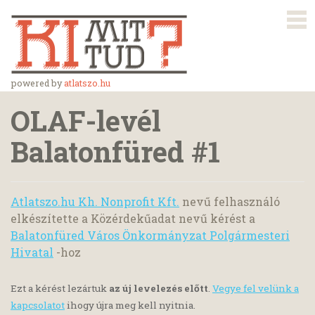
powered by
atlatszo.hu
OLAF-levél
Balatonfüred #1
Atlatszo.hu Kh. Nonprofit Kft.
nevű felhasználó
elkészítette a Közérdekűadat nevű kérést a
Balatonfüred Város Önkormányzat Polgármesteri
Hivatal
-hoz
Ezt a kérést lezártuk
az új levelezés előtt
.
Vegye fel velünk a
kapcsolatot
ihogy újra meg kell nyitnia.