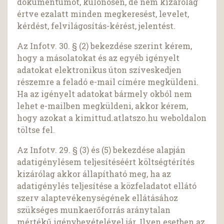
dokumentumot, különösen, de nem kizárólag
értve ezalatt minden megkeresést, levelet,
kérdést, felvilágosítás-kérést, jelentést.
Az Infotv. 30. § (2) bekezdése szerint kérem,
hogy a másolatokat és az egyéb igényelt
adatokat elektronikus úton szíveskedjen
részemre a feladó e-mail címére megküldeni.
Ha az igényelt adatokat bármely okból nem
lehet e-mailben megküldeni, akkor kérem,
hogy azokat a kimittud.atlatszo.hu weboldalon
töltse fel.
Az Infotv. 29. § (3) és (5) bekezdése alapján
adatigénylésem teljesítéséért költségtérítés
kizárólag akkor állapítható meg, ha az
adatigénylés teljesítése a közfeladatot ellátó
szerv alaptevékenységének ellátásához
szükséges munkaerőforrás aránytalan
mértékű igénybevételével jár. Ilyen esetben az