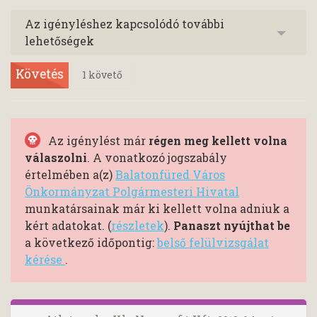
Az igényléshez kapcsolódó további
lehetőségek
Követés
1
követő
Az igénylést már
régen meg kellett volna
válaszolni
. A vonatkozó jogszabály
értelmében a(z)
Balatonfüred Város
Önkormányzat Polgármesteri Hivatal
munkatársainak már ki kellett volna adniuk a
kért adatokat. (
részletek
).
Panaszt nyújthat be
a következő időpontig:
belső felülvizsgálat
kérése
.