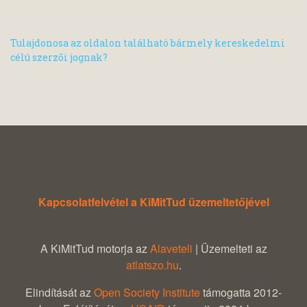
Tulajdonosa az oldalon található bármely kereskedelmi
célú szerzői jognak?
Kapcsolatfelvétel a KiMitTud üzemeltetőjével
A KiMitTud motorja az
Alaveteli
| Üzemelteti az
atlatszo.hu
.
Elindítását az
Open Society Institute
támogatta 2012-