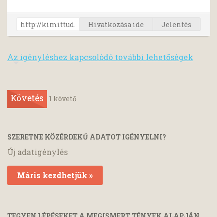
Hivatkozása ide
Jelentés
Az igényléshez kapcsolódó további lehetőségek
Követés
1
követő
SZERETNE KÖZÉRDEKŰ ADATOT IGÉNYELNI?
Új adatigénylés
Máris kezdhetjük »
TEGYEN LÉPÉSEKET A MEGISMERT TÉNYEK ALAPJÁN