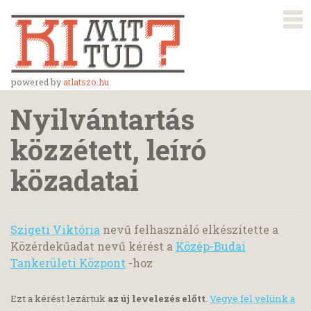
powered by
atlatszo.hu
Nyilvántartás
közzétett, leíró
közadatai
Szigeti Viktória
nevű felhasználó elkészítette a
Közérdekűadat nevű kérést a
Közép-Budai
Tankerületi Központ
-hoz
Ezt a kérést lezártuk
az új levelezés előtt
.
Vegye fel velünk a