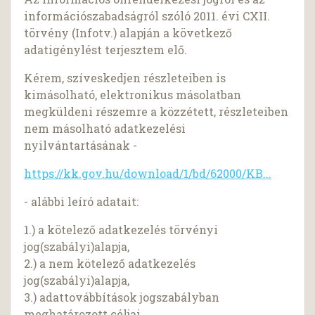
információszabadságról szóló 2011. évi CXII.
törvény (Infotv.) alapján a következő
adatigénylést terjesztem elő.
Kérem, szíveskedjen részleteiben is
kimásolható, elektronikus másolatban
megküldeni részemre a közzétett, részleteiben
nem másolható adatkezelési
nyilvántartásának -
https://kk.gov.hu/download/1/bd/62000/KB...
- alábbi leíró adatait:
1.) a kötelező adatkezelés törvényi
jog(szabályi)alapja,
2.) a nem kötelező adatkezelés
jog(szabályi)alapja,
3.) adattovábbítások jogszabályban
meghatározott céljai,