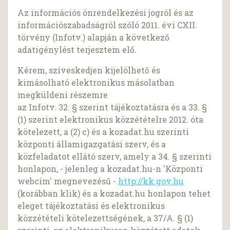
Az információs önrendelkezési jogról és az
információszabadságról szóló 2011. évi CXII.
törvény (Infotv.) alapján a következő
adatigénylést terjesztem elő.
Kérem, szíveskedjen kijelölhető és
kimásolható elektronikus másolatban
megküldeni részemre
az Infotv. 32. § szerint tájékoztatásra és a 33. §
(1) szerint elektronikus közzétételre 2012. óta
kötelezett, a (2) c) és a kozadat.hu szerinti
központi államigazgatási szerv, és a
közfeladatot ellátó szerv, amely a 34. § szerinti
honlapon, - jelenleg a kozadat.hu-n 'Központi
webcím' megnevezésű -
http://kk.gov.hu
(korábban klik) és a kozadat.hu honlapon tehet
eleget tájékoztatási és elektronikus
közzétételi kötelezettségének, a 37/A. § (1)