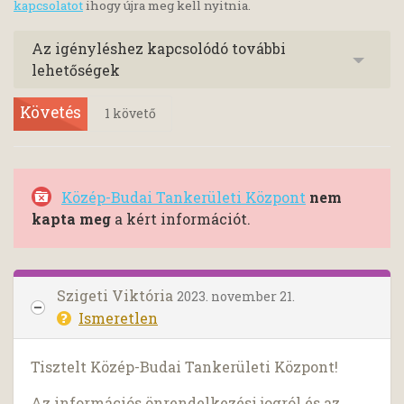
kapcsolatot
ihogy újra meg kell nyitnia.
Az igényléshez kapcsolódó további
lehetőségek
Követés
1
követő
Közép-Budai Tankerületi Központ
nem
kapta meg
a kért információt.
Szigeti Viktória
2023. november 21.
Ismeretlen
Tisztelt Közép-Budai Tankerületi Központ!
Az információs önrendelkezési jogról és az