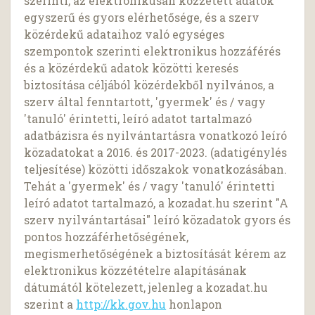
szerinti, az elektronikusan közzétett adatok
egyszerű és gyors elérhetősége, és a szerv
közérdekű adataihoz való egységes
szempontok szerinti elektronikus hozzáférés
és a közérdekű adatok közötti keresés
biztosítása céljából közérdekből nyilvános, a
szerv által fenntartott, 'gyermek' és / vagy
'tanuló' érintetti, leíró adatot tartalmazó
adatbázisra és nyilvántartásra vonatkozó leíró
közadatokat a 2016. és 2017-2023. (adatigénylés
teljesítése) közötti időszakok vonatkozásában.
Tehát a 'gyermek' és / vagy 'tanuló' érintetti
leíró adatot tartalmazó, a kozadat.hu szerint "A
szerv nyilvántartásai" leíró közadatok gyors és
pontos hozzáférhetőségének,
megismerhetőségének a biztosítását kérem az
elektronikus közzétételre alapításának
dátumától kötelezett, jelenleg a kozadat.hu
szerint a
http://kk.gov.hu
honlapon