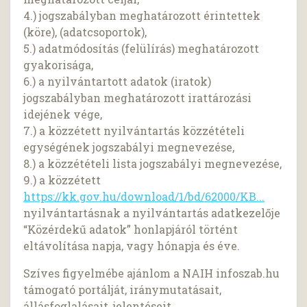
4.) jogszabályban meghatározott érintettek
(köre), (adatcsoportok),
5.) adatmódosítás (felülírás) meghatározott
gyakorisága,
6.) a nyilvántartott adatok (iratok)
jogszabályban meghatározott irattározási
idejének vége,
7.) a közzétett nyilvántartás közzétételi
egységének jogszabályi megnevezése,
8.) a közzétételi lista jogszabályi megnevezése,
9.) a közzétett
https://kk.gov.hu/download/1/bd/62000/KB...
nyilvántartásnak a nyilvántartás adatkezelője
“Közérdekű adatok” honlapjáról történt
eltávolítása napja, vagy hónapja és éve.
Szíves figyelmébe ajánlom a NAIH infoszab.hu
támogató portálját, iránymutatásait,
állásfoglalásait, jelentéseit.