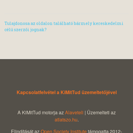
Tulajdonosa az oldalon található bármely kereskedelmi
célú szerzői jognak?
Kapcsolatfelvétel a KiMitTud üzemeltetőjével
A KiMitTud motorja az
Alaveteli
| Üzemelteti az
atlatszo.hu
.
Elindítását az
Open Society Institute
támogatta 2012-