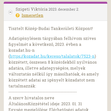
Szigeti Viktória
2023. december 2.
Ismeretlen
Tisztelt Közép-Budai Tankerületi Központ!
Adatigénylésem tárgyában felhívom szíves
figyelmét a következő, 2023. évben a
kozadat.hu-n
(
https://kozadat.hu/kereso/talalatok/7523-n
)
közzétett, összesen 8 közérdekből nyilvános
adatára, illetve adategységére, melyek
változtatás nélkül így másolhatóak, és amely
közzétett adatai az igényelt közadatot nem
tartalmazzák:
----------------------------------------------
A szerv hivatalos neve
ÁltalánosKözzététel ideje: 2023. 01. 31
Egység megjelölése: Elérhetőségi adatok