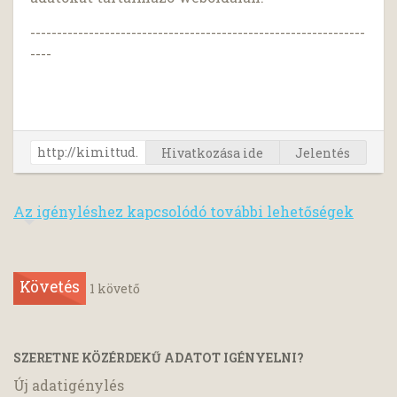
---------------------------------------------------------------
----
Hivatkozása ide
Jelentés
Az igényléshez kapcsolódó további lehetőségek
Követés
1
követő
SZERETNE KÖZÉRDEKŰ ADATOT IGÉNYELNI?
Új adatigénylés