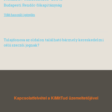
Budapesti Rendőr-főkapitányság
Több hasonló igénylés
Tulajdonosa az oldalon található bármely kereskedelmi
célú szerzői jognak?
Kapcsolatfelvétel a KiMitTud üzemeltetőjével