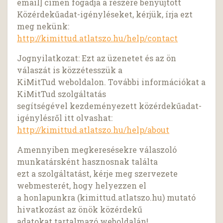
email] címen fogadja a részére benyújtott
Közérdekűadat-igényléseket, kérjük, írja ezt
meg nekünk:
http://kimittud.atlatszo.hu/help/contact
Jognyilatkozat: Ezt az üzenetet és az ön
válaszát is közzétesszük a
KiMitTud weboldalon. További információkat a
KiMitTud szolgáltatás
segítségével kezdeményezett közérdekűadat-
igénylésről itt olvashat:
http://kimittud.atlatszo.hu/help/about
Amennyiben megkeresésekre válaszoló
munkatársként hasznosnak találta
ezt a szolgáltatást, kérje meg szervezete
webmesterét, hogy helyezzen el
a honlapunkra (kimittud.atlatszo.hu) mutató
hivatkozást az önök közérdekű
adatokat tartalmazó weboldalán!