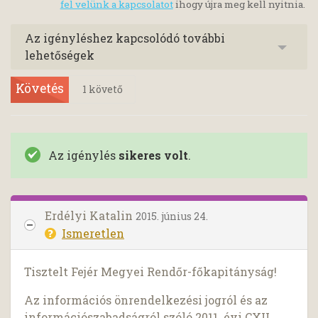
fel velünk a kapcsolatot
ihogy újra meg kell nyitnia.
Az igényléshez kapcsolódó további
lehetőségek
Követés
1
követő
Az igénylés
sikeres volt
.
Erdélyi Katalin
2015. június 24.
Ismeretlen
Tisztelt Fejér Megyei Rendőr-főkapitányság!
Az információs önrendelkezési jogról és az
információszabadságról szóló 2011. évi CXII.