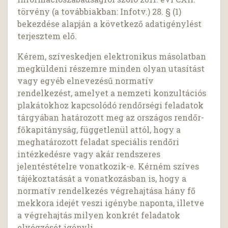
törvény (a továbbiakban: Infotv.) 28. § (1)
bekezdése alapján a következő adatigénylést
terjesztem elő.
Kérem, szíveskedjen elektronikus másolatban
megküldeni részemre minden olyan utasítást
vagy egyéb elnevezésű normatív
rendelkezést, amelyet a nemzeti konzultációs
plakátokhoz kapcsolódó rendőrségi feladatok
tárgyában határozott meg az országos rendőr-
főkapitányság, függetlenül attól, hogy a
meghatározott feladat speciális rendőri
intézkedésre vagy akár rendszeres
jelentéstételre vonatkozik-e. Kérném szíves
tájékoztatását a vonatkozásban is, hogy a
normatív rendelkezés végrehajtása hány fő
mekkora idejét veszi igénybe naponta, illetve
a végrehajtás milyen konkrét feladatok
elvégzését igényli.