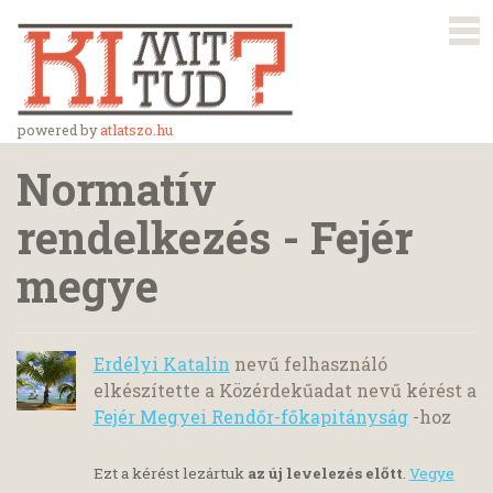
powered by
atlatszo.hu
Normatív
rendelkezés - Fejér
megye
Erdélyi Katalin
nevű felhasználó
elkészítette a Közérdekűadat nevű kérést a
Fejér Megyei Rendőr-főkapitányság
-hoz
Ezt a kérést lezártuk
az új levelezés előtt
.
Vegye