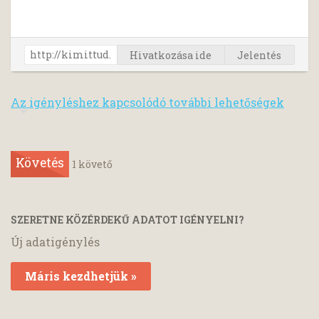
Hivatkozása ide
Jelentés
Az igényléshez kapcsolódó további lehetőségek
Követés
1
követő
SZERETNE KÖZÉRDEKŰ ADATOT IGÉNYELNI?
Új adatigénylés
Máris kezdhetjük »