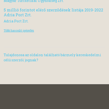
Magyar Turisztikai Ügynökség Zrt.
5 millió forintot elérő szerződések listája 2019-2022
Adria Port Zrt.
Adria Port Zrt.
Több hasonló igénylés
Tulajdonosa az oldalon található bármely kereskedelmi
célú szerzői jognak?