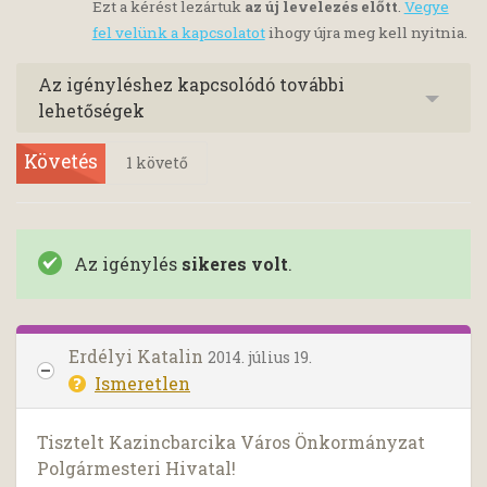
Ezt a kérést lezártuk
az új levelezés előtt
.
Vegye
fel velünk a kapcsolatot
ihogy újra meg kell nyitnia.
Az igényléshez kapcsolódó további
lehetőségek
Követés
1
követő
Az igénylés
sikeres volt
.
Erdélyi Katalin
2014. július 19.
Ismeretlen
Tisztelt Kazincbarcika Város Önkormányzat
Polgármesteri Hivatal!