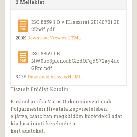
2 Melléklet
ISO 8859 1 Q v E1laszirat 2E140731 2E
2Epdf.pdf
200K
Download
View as HTML
ISO 8859 1 B
NW0uc3plcnoubGlzdOFqYS72ay4uc
GRm.pdf
347K
Download
View as HTML
Tisztelt Erdélyi Katalin!
Kazincbarcika Város Önkormányzatának
Polgármesteri Hivatala képviseletében
eljárva, csatoltan megküldöm közérdekű adat
kiadása iránti kérelmére a
kért adatokat.