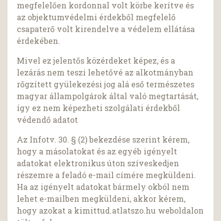
megfelelően kordonnal volt körbe kerítve és
az objektumvédelmi érdekből megfelelő
csapaterő volt kirendelve a védelem ellátása
érdekében.
Mivel ez jelentős közérdeket képez, és a
lezárás nem teszi lehetővé az alkotmányban
rőgzített gyülekezési jog alá eső természetes
magyar állampolgárok által való megtartását,
így ez nem képezheti szolgálati érdekből
védendő adatot
Az Infotv. 30. § (2) bekezdése szerint kérem,
hogy a másolatokat és az egyéb igényelt
adatokat elektronikus úton szíveskedjen
részemre a feladó e-mail címére megküldeni.
Ha az igényelt adatokat bármely okból nem
lehet e-mailben megküldeni, akkor kérem,
hogy azokat a kimittud.atlatszo.hu weboldalon