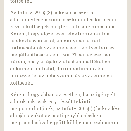
töltse fel.
Az Infotv. 29. § (3) bekezdése szerint
adatigénylésem során a szkennelés költségén
kívüli költségek megtéríttetésére nincs mód.
Kérem, hogy előzetesen elektronikus úton
tájékoztasson arról, amennyiben a kért
iratmásolatok szkenneléséért költségtérítés
megállapítására kerül sor. Ebben az esetben
kérem, hogy a tájékoztatásban mellékeljen
dokumentumlistát, dokumentumonként
tüntesse fel az oldalszámot és a szkennelés
költségét.
Kérem, hogy abban az esetben, ha az igényelt
adatoknak csak egy részét tekinti
megismerhetőnek, az Infotv. 30. § (1) bekezdése
alapján azokat az adatigénylés részbeni
megtagadásával együtt küldje meg számomra.