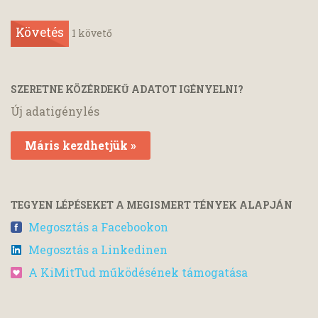
Követés
1
követő
SZERETNE KÖZÉRDEKŰ ADATOT IGÉNYELNI?
Új adatigénylés
Máris kezdhetjük »
TEGYEN LÉPÉSEKET A MEGISMERT TÉNYEK ALAPJÁN
Megosztás a Facebookon
Megosztás a Linkedinen
A KiMitTud működésének támogatása