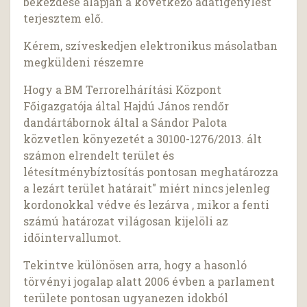
bekezdése alapján a következő adatigénylést
terjesztem elő.
Kérem, szíveskedjen elektronikus másolatban
megküldeni részemre
Hogy a BM Terrorelhárítási Központ
Főigazgatója által Hajdú János rendőr
dandártábornok által a Sándor Palota
közvetlen könyezetét a 30100-1276/2013. ált
számon elrendelt terület és
létesítménybíztosítás pontosan meghatározza
a lezárt terület határait" miért nincs jelenleg
kordonokkal védve és lezárva , mikor a fenti
számú határozat világosan kijelöli az
időintervallumot.
Tekintve különösen arra, hogy a hasonló
törvényi jogalap alatt 2006 évben a parlament
területe pontosan ugyanezen idokból