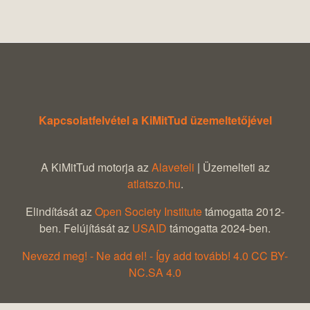
Kapcsolatfelvétel a KiMitTud üzemeltetőjével
A KiMitTud motorja az
Alaveteli
| Üzemelteti az
atlatszo.hu
.
Elindítását az
Open Society Institute
támogatta 2012-
ben. Felújítását az
USAID
támogatta 2024-ben.
Nevezd meg! - Ne add el! - Így add tovább! 4.0 CC BY-
NC.SA 4.0