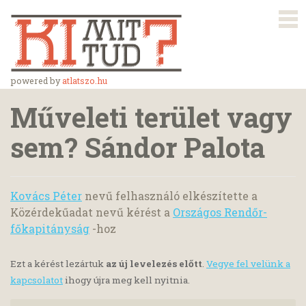
powered by
atlatszo.hu
Műveleti terület vagy
sem? Sándor Palota
Kovács Péter
nevű felhasználó elkészítette a
Közérdekűadat nevű kérést a
Országos Rendőr-
főkapitányság
-hoz
Ezt a kérést lezártuk
az új levelezés előtt
.
Vegye fel velünk a
kapcsolatot
ihogy újra meg kell nyitnia.