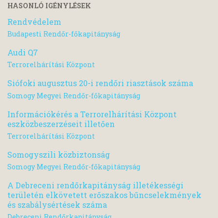
HASONLÓ IGÉNYLÉSEK
Rendvédelem
Budapesti Rendőr-főkapitányság
Audi Q7
Terrorelhárítási Központ
Siófoki augusztus 20-i rendőri riasztások száma
Somogy Megyei Rendőr-főkapitányság
Információkérés a Terrorelhárítási Központ
eszközbeszerzéseit illetően
Terrorelhárítási Központ
Somogyszili közbiztonság
Somogy Megyei Rendőr-főkapitányság
A Debreceni rendőrkapitányság illetékességi
területén elkövetett erőszakos bűncselekmények
és szabálysértések száma
Debreceni Rendőrkapitányság