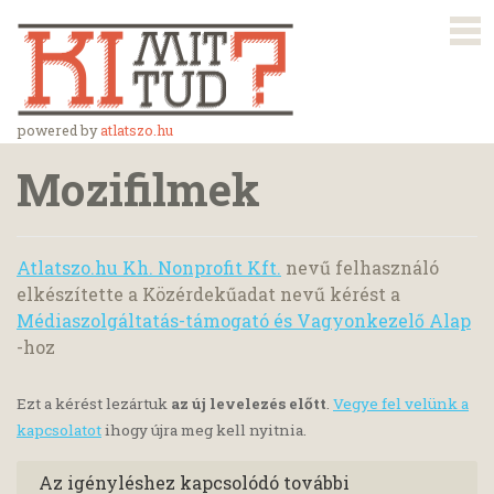
powered by
atlatszo.hu
Mozifilmek
Atlatszo.hu Kh. Nonprofit Kft.
nevű felhasználó
elkészítette a Közérdekűadat nevű kérést a
Médiaszolgáltatás-támogató és Vagyonkezelő Alap
-hoz
Ezt a kérést lezártuk
az új levelezés előtt
.
Vegye fel velünk a
kapcsolatot
ihogy újra meg kell nyitnia.
Az igényléshez kapcsolódó további