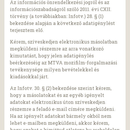
Az információs önrendelkezési jogról és az
információszabadságról szóló 2011. évi CXII.
törvény (a továbbiakban: Infotv.) 28. § (1)
bekezdése alapján a következő adatigénylést
terjesztem elő.
Kérem, szíveskedjen elektronikus másolatban
megküldeni részemre az arra vonatkozó
kimutatást, hogy jelen adatigénylés
beérkezéséig az MTVA mozifilm-forgalmazási
tevékenysége milyen bevételekkel és
kiadásokkal járt.
Az Infotv. 30. § (2) bekezdése szerint kérem,
hogy a másolatokat és az egyéb igényelt
adatokat elektronikus úton szíveskedjen
részemre a feladó e-mail címére megküldeni.
Ha az igényelt adatokat bármely okból nem
lehet e-mailben megküldeni, akkor kérem,
hogy azokat a kimittud.atlatszo.hu weboldalon