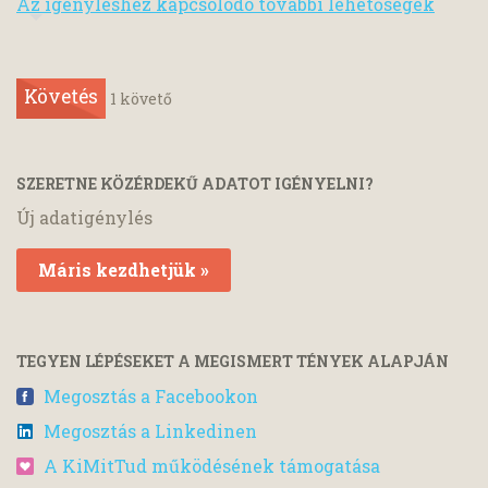
Az igényléshez kapcsolódó további lehetőségek
Követés
1
követő
SZERETNE KÖZÉRDEKŰ ADATOT IGÉNYELNI?
Új adatigénylés
Máris kezdhetjük »
TEGYEN LÉPÉSEKET A MEGISMERT TÉNYEK ALAPJÁN
Megosztás a Facebookon
Megosztás a Linkedinen
A KiMitTud működésének támogatása