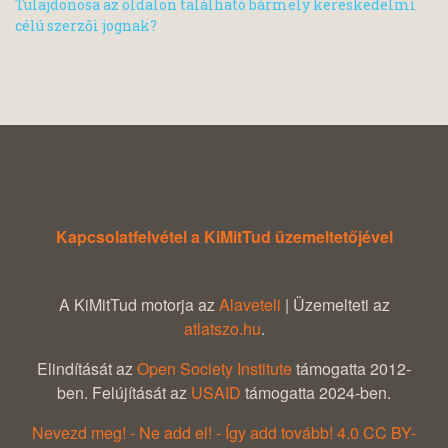
Tulajdonosa az oldalon található bármely kereskedelmi
célú szerzői jognak?
Kapcsolatfelvétel a KiMitTud üzemeltetőjével
A KiMitTud motorja az
Alaveteli
| Üzemelteti az
atlatszo.hu
.
Elindítását az
Open Society Institute
támogatta 2012-
ben. Felújítását az
USAID
támogatta 2024-ben.
Nevezd meg! - Ne add el! - Így add tovább! 4.0 CC BY-