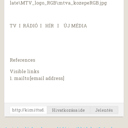
late\MTV_logo_RGB\mtva_kozepeRGB.jpg
TV I RÁDIÓ I HÍR I ÚJ MÉDIA
References
Visible links
1. mailto:[email address]
Hivatkozása ide
Jelentés