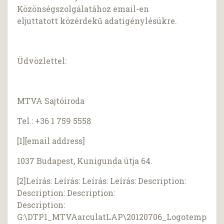
Közönségszolgálatához email-en
eljuttatott közérdekű adatigénylésükre.
Üdvözlettel:
MTVA Sajtóiroda
Tel.: +36 1 759 5558
[1][email address]
1037 Budapest, Kunigunda útja 64.
[2]Leírás: Leírás: Leírás: Leírás: Description:
Description: Description:
Description:
G:\DTP1_MTVAarculatLAP\20120706_Logotemp