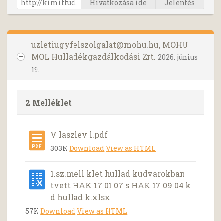
Hivatkozása ide
Jelentés
uzletiugyfelszolgalat@mohu.hu
, MOHU
MOL Hulladékgazdálkodási Zrt.
2026. június
19.
2 Melléklet
V laszlev l.pdf
303K
Download
View as HTML
1.sz.mell klet hullad kudvarokban
tvett HAK 17 01 07 s HAK 17 09 04 k
d hullad k.xlsx
57K
Download
View as HTML