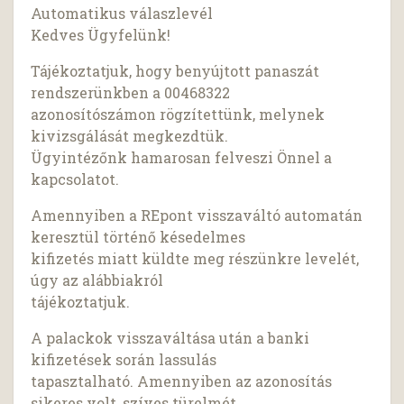
Automatikus válaszlevél
Kedves Ügyfelünk!
Tájékoztatjuk, hogy benyújtott panaszát
rendszerünkben a 00468322
azonosítószámon rögzítettünk, melynek
kivizsgálását megkezdtük.
Ügyintézőnk hamarosan felveszi Önnel a
kapcsolatot.
Amennyiben a REpont visszaváltó automatán
keresztül történő késedelmes
kifizetés miatt küldte meg részünkre levelét,
úgy az alábbiakról
tájékoztatjuk.
A palackok visszaváltása után a banki
kifizetések során lassulás
tapasztalható. Amennyiben az azonosítás
sikeres volt, szíves türelmét