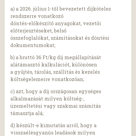
a) a 2026. július 1-től bevezetett díjköteles
rendszerre vonatkozó
döntés-előkészítő anyagokat, vezetői
előterjesztéseket, belső
összefoglalókat, számításokat és döntési
dokumentumokat;
b) a bruttó 36 Ft/kg díj megállapítását
alátámasztó kalkulációt, különösen
a gyűjtés, tárolás, szállítás és kezelés
költségelemeire vonatkozóan;
c) azt, hogy a díj országosan egységes
alkalmazását milyen költség-,
üzemeltetési vagy szakmai számítás
támasztja alá;
d) készült-e kimutatás arról, hogy a
visszaélésgyanús leadások milyen