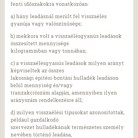
fenti időszakokra vonatkozóan:
a) hány leadásnál merült fel visszaélés
gyanúja vagy valószínűsége;
b) mekkora volt a visszaélésgyanús leadások
összesített mennyisége
kilogrammban vagy tonnában;
c) a visszaélésgyanús leadások milyen arányt
képviseltek az összes
lakossági építési-bontási hulladék leadáson
belül mennyiség és/vagy
tranzakciószám alapján, amennyiben ilyen
arányszám rendelkezésre áll;
d) milyen visszaélési típusokat azonosítottak,
például gazdálkodó
szervezet hulladékának természetes személy
nevében történő leadása,