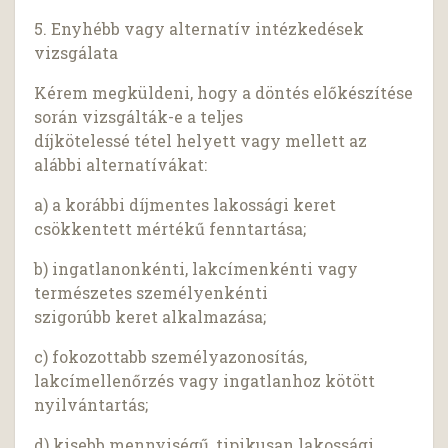
5. Enyhébb vagy alternatív intézkedések
vizsgálata
Kérem megküldeni, hogy a döntés előkészítése
során vizsgálták-e a teljes
díjkötelessé tétel helyett vagy mellett az
alábbi alternatívákat:
a) a korábbi díjmentes lakossági keret
csökkentett mértékű fenntartása;
b) ingatlanonkénti, lakcímenkénti vagy
természetes személyenkénti
szigorúbb keret alkalmazása;
c) fokozottabb személyazonosítás,
lakcímellenőrzés vagy ingatlanhoz kötött
nyilvántartás;
d) kisebb mennyiségű, tipikusan lakossági