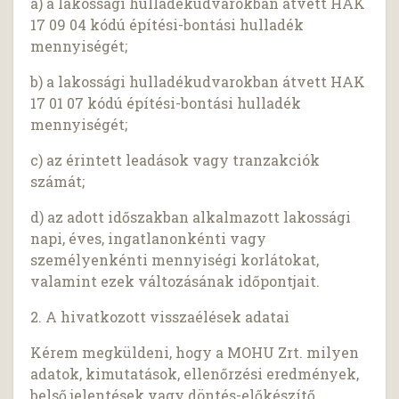
a) a lakossági hulladékudvarokban átvett HAK
17 09 04 kódú építési-bontási hulladék
mennyiségét;
b) a lakossági hulladékudvarokban átvett HAK
17 01 07 kódú építési-bontási hulladék
mennyiségét;
c) az érintett leadások vagy tranzakciók
számát;
d) az adott időszakban alkalmazott lakossági
napi, éves, ingatlanonkénti vagy
személyenkénti mennyiségi korlátokat,
valamint ezek változásának időpontjait.
2. A hivatkozott visszaélések adatai
Kérem megküldeni, hogy a MOHU Zrt. milyen
adatok, kimutatások, ellenőrzési eredmények,
belső jelentések vagy döntés-előkészítő