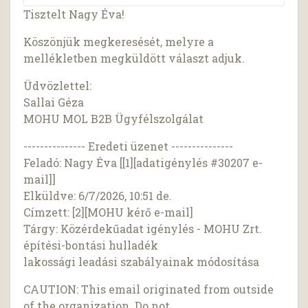
Tisztelt Nagy Éva!
Köszönjük megkeresését, melyre a
mellékletben megküldött választ adjuk.
Üdvözlettel:
Sallai Géza
MOHU MOL B2B Ügyfélszolgálat
--------------- Eredeti üzenet ---------------
Feladó: Nagy Éva [[1][adatigénylés #30207 e-
mail]]
Elküldve: 6/7/2026, 10:51 de.
Címzett: [2][MOHU kérő e-mail]
Tárgy: Közérdekűadat igénylés - MOHU Zrt.
építési-bontási hulladék
lakossági leadási szabályainak módosítása
CAUTION: This email originated from outside
of the organization. Do not