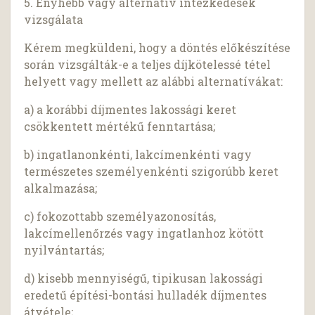
5. Enyhébb vagy alternatív intézkedések
vizsgálata
Kérem megküldeni, hogy a döntés előkészítése
során vizsgálták-e a teljes díjkötelessé tétel
helyett vagy mellett az alábbi alternatívákat:
a) a korábbi díjmentes lakossági keret
csökkentett mértékű fenntartása;
b) ingatlanonkénti, lakcímenkénti vagy
természetes személyenkénti szigorúbb keret
alkalmazása;
c) fokozottabb személyazonosítás,
lakcímellenőrzés vagy ingatlanhoz kötött
nyilvántartás;
d) kisebb mennyiségű, tipikusan lakossági
eredetű építési-bontási hulladék díjmentes
átvétele;