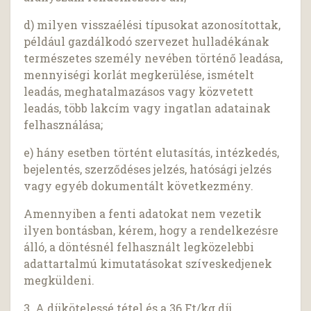
d) milyen visszaélési típusokat azonosítottak,
például gazdálkodó szervezet hulladékának
természetes személy nevében történő leadása,
mennyiségi korlát megkerülése, ismételt
leadás, meghatalmazásos vagy közvetett
leadás, több lakcím vagy ingatlan adatainak
felhasználása;
e) hány esetben történt elutasítás, intézkedés,
bejelentés, szerződéses jelzés, hatósági jelzés
vagy egyéb dokumentált következmény.
Amennyiben a fenti adatokat nem vezetik
ilyen bontásban, kérem, hogy a rendelkezésre
álló, a döntésnél felhasznált legközelebbi
adattartalmú kimutatásokat szíveskedjenek
megküldeni.
3. A díjkötelessé tétel és a 36 Ft/kg díj