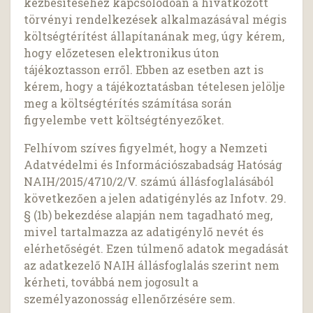
kézbesítéséhez kapcsolódóan a hivatkozott
törvényi rendelkezések alkalmazásával mégis
költségtérítést állapítanának meg, úgy kérem,
hogy előzetesen elektronikus úton
tájékoztasson erről. Ebben az esetben azt is
kérem, hogy a tájékoztatásban tételesen jelölje
meg a költségtérítés számítása során
figyelembe vett költségtényezőket.
Felhívom szíves figyelmét, hogy a Nemzeti
Adatvédelmi és Információszabadság Hatóság
NAIH/2015/4710/2/V. számú állásfoglalásából
következően a jelen adatigénylés az Infotv. 29.
§ (1b) bekezdése alapján nem tagadható meg,
mivel tartalmazza az adatigénylő nevét és
elérhetőségét. Ezen túlmenő adatok megadását
az adatkezelő NAIH állásfoglalás szerint nem
kérheti, továbbá nem jogosult a
személyazonosság ellenőrzésére sem.