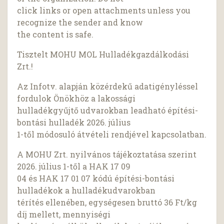
click links or open attachments unless you
recognize the sender and know
the content is safe.
Tisztelt MOHU MOL Hulladékgazdálkodási
Zrt.!
Az Infotv. alapján közérdekű adatigényléssel
fordulok Önökhöz a lakossági
hulladékgyűjtő udvarokban leadható építési-
bontási hulladék 2026. július
1-től módosuló átvételi rendjével kapcsolatban.
A MOHU Zrt. nyilvános tájékoztatása szerint
2026. július 1-től a HAK 17 09
04 és HAK 17 01 07 kódú építési-bontási
hulladékok a hulladékudvarokban
térítés ellenében, egységesen bruttó 36 Ft/kg
díj mellett, mennyiségi