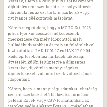
keretek, illetve a 2026. július 1-től bevezetett
díjköteles rendszer közötti szabályváltozás
idővonalát és az ezt tartalmazó belső vagy
nyilvános tájékoztatók másolatát.
Kérem megküldeni, hogy a MOHU Zrt. 2023.
július 1-jei koncessziós működésének
megkezdése óta mely időponttól, mely
hulladékudvarokban és milyen feltételekkel
biztosította a HAK 17 01 07 és HAK 17 09 04
kódú építési-bontási hulladék lakossági
átvételét, külön feltüntetve a díjmentes
kereteket, díjköteles mennyiségeket,
díjmértékeket, valamint ezek változásának
időpontjait.
Kérem, hogy a mennyiségi adatokat lehetőség
szerint szerkeszthető táblázatos formában,
például Excel- vagy CSV-formátumban, az
iratokat pedig elektronikus PDF-másolatban