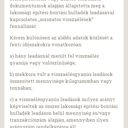
dokumentumok alapján állapította meg a
lakossági építési-bontási hulladék leadásával
kapcsolatos „sorozatos visszaélések”
fennállását.
Kérem különösen az alábbi adatok közlését a
fenti időszakokra vonatkozóan:
a) hány leadásnál merült fel visszaélés
gyanúja vagy valószínűsége;
b) mekkora volt a visszaélésgyanús leadások
összesített mennyisége kilogrammban vagy
tonnában;
c) a visszaélésgyanús leadások milyen arányt
képviseltek az összes lakossági építési-bontási
hulladék leadáson belül mennyiség és/vagy
tranzakciószám alapján, amennyiben ilyen
arányszám rendelkezésre áll;