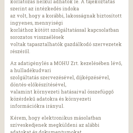
korlátozás nélkül adhatók le. A tájékoztatás
szerint az intézkedés indoka
az volt, hogy a korábbi, lakosságnak biztosított
ingyenes, mennyiségi
korláthoz kötött szolgáltatással kapcsolatban
sorozatos visszaélések
voltak tapasztalhatók gazdálkodó szervezetek
részéről.
Az adatigénylés a MOHU Zrt. kezelésében lévő,
a hulladékudvari
szolgáltatás szervezésével, díjképzésével,
döntés-előkészítésével,
valamint környezeti hatásaival összefüggő
közérdekű adatokra és környezeti
információkra irányul.
Kérem, hogy elektronikus másolatban
szíveskedjenek megküldeni az alábbi
adatokat és dokumentumokat.