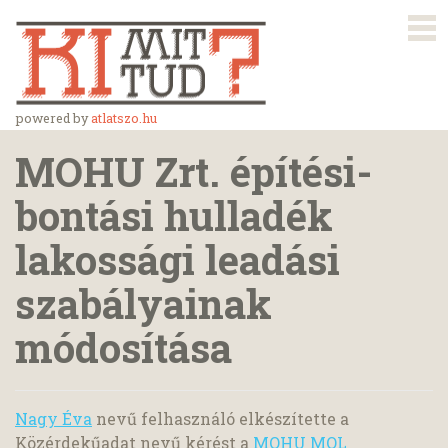
powered by
atlatszo.hu
MOHU Zrt. építési-
bontási hulladék
lakossági leadási
szabályainak
módosítása
Nagy Éva
nevű felhasználó elkészítette a
Közérdekűadat nevű kérést a
MOHU MOL