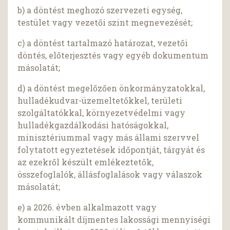
b) a döntést meghozó szervezeti egység,
testület vagy vezetői szint megnevezését;
c) a döntést tartalmazó határozat, vezetői
döntés, előterjesztés vagy egyéb dokumentum
másolatát;
d) a döntést megelőzően önkormányzatokkal,
hulladékudvar-üzemeltetőkkel, területi
szolgáltatókkal, környezetvédelmi vagy
hulladékgazdálkodási hatóságokkal,
minisztériummal vagy más állami szervvel
folytatott egyeztetések időpontját, tárgyát és
az ezekről készült emlékeztetők,
összefoglalók, állásfoglalások vagy válaszok
másolatát;
e) a 2026. évben alkalmazott vagy
kommunikált díjmentes lakossági mennyiségi