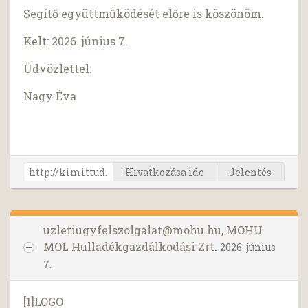
Segítő együttműködését előre is köszönöm.
Kelt: 2026. június 7.
Üdvözlettel:
Nagy Éva
Hivatkozása ide
Jelentés
uzletiugyfelszolgalat@mohu.hu
, MOHU
MOL Hulladékgazdálkodási Zrt.
2026. június
7.
[1]LOGO