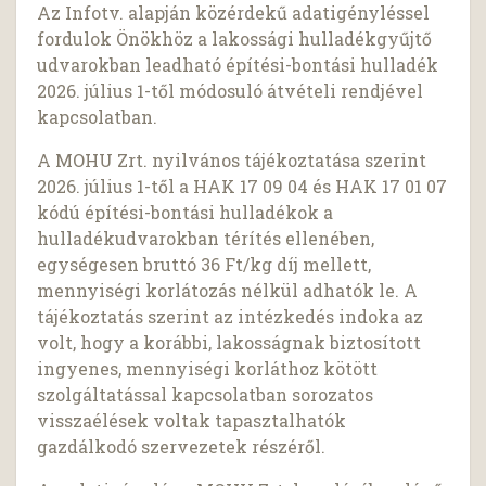
Az Infotv. alapján közérdekű adatigényléssel
fordulok Önökhöz a lakossági hulladékgyűjtő
udvarokban leadható építési-bontási hulladék
2026. július 1-től módosuló átvételi rendjével
kapcsolatban.
A MOHU Zrt. nyilvános tájékoztatása szerint
2026. július 1-től a HAK 17 09 04 és HAK 17 01 07
kódú építési-bontási hulladékok a
hulladékudvarokban térítés ellenében,
egységesen bruttó 36 Ft/kg díj mellett,
mennyiségi korlátozás nélkül adhatók le. A
tájékoztatás szerint az intézkedés indoka az
volt, hogy a korábbi, lakosságnak biztosított
ingyenes, mennyiségi korláthoz kötött
szolgáltatással kapcsolatban sorozatos
visszaélések voltak tapasztalhatók
gazdálkodó szervezetek részéről.