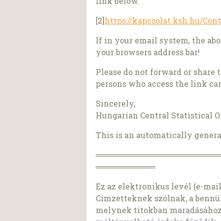
link below.
[2]
https://kapcsolat.ksh.hu/Cont
If in your email system, the ab
your browsers address bar!
Please do not forward or share t
persons who access the link ca
Sincerely,
Hungarian Central Statistical O
This is an automatically generat
═══════════════════════
═══════════
Ez az elektronikus levél (e-mail)
Címzetteknek szólnak, a bennü
melynek titokban maradásához a