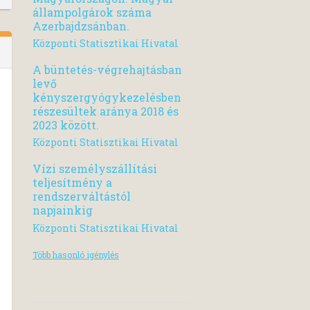
állampolgárok száma
Azerbajdzsánban.
Központi Statisztikai Hivatal
A büntetés-végrehajtásban
levő
kényszergyógykezelésben
részesültek aránya 2018 és
2023 között.
Központi Statisztikai Hivatal
Vízi személyszállítási
teljesítmény a
rendszerváltástól
napjainkig
Központi Statisztikai Hivatal
Több hasonló igénylés