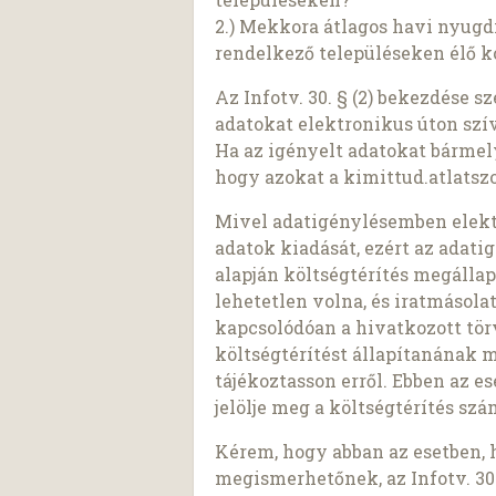
2.) Mekkora átlagos havi nyugd
rendelkező településeken élő k
Az Infotv. 30. § (2) bekezdése 
adatokat elektronikus úton szí
Ha az igényelt adatokat bárme
hogy azokat a kimittud.atlatszo
Mivel adatigénylésemben elekt
adatok kiadását, ezért az adatigé
alapján költségtérítés megálla
lehetetlen volna, és iratmásol
kapcsolódóan a hivatkozott tö
költségtérítést állapítanának 
tájékoztasson erről. Ebben az e
jelölje meg a költségtérítés sz
Kérem, hogy abban az esetben, 
megismerhetőnek, az Infotv. 30.