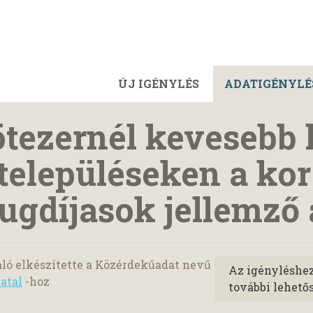
ÚJ IGÉNYLÉS
ADATIGÉNYLÉ
tezernél kevesebb 
településeken a kor
ugdíjasok jellemző 
ló elkészítette a Közérdekűadat nevű
Az igényléshe
atal
-hoz
további lehető