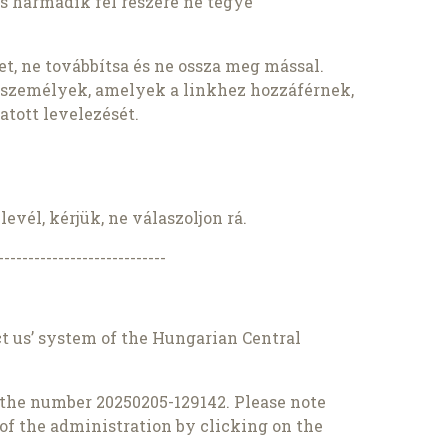
s harmadik fél részére ne tegye
t, ne továbbítsa és ne ossza meg mással.
 személyek, amelyek a linkhez hozzáférnek,
tott levelezését.
evél, kérjük, ne válaszoljon rá.
----------------------------
t us’ system of the Hungarian Central
 the number 20250205-129142. Please note
of the administration by clicking on the