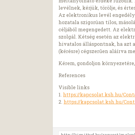
méltányolható érdeke fűződik.
levélnek, kérjük, törölje, és érte
Az elektronikus levél engedély
hozatala szigorúan tilos, másol
céljából megengedett. Az elekt
szolgál. Kétség esetén az elekt
hivatalos álláspontnak, ha azt 
(kérésre) cégszerűen aláírva me
Kérem, gondoljon környezetére, 
References
Visible links
1.
https://kapcsolat.ksh.hu/Conta
2.
https://kapcsolat.ksh.hu/Cont