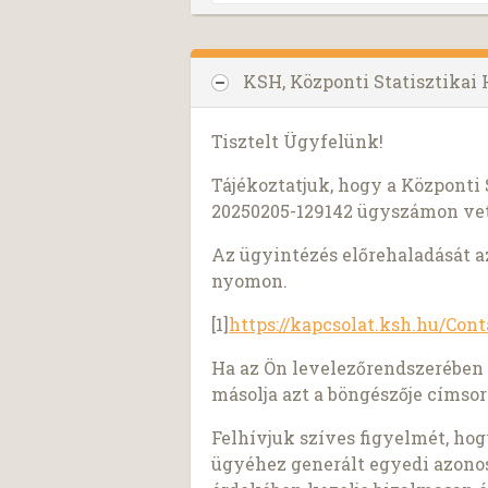
KSH, Központi Statisztikai
Tisztelt Ügyfelünk!
Tájékoztatjuk, hogy a Központi 
20250205-129142 ügyszámon vet
Az ügyintézés előrehaladását a
nyomon.
[1]
https://kapcsolat.ksh.hu/Cont
Ha az Ön levelezőrendszerében 
másolja azt a böngészője címsor
Felhívjuk szíves figyelmét, hog
ügyéhez generált egyedi azonosí