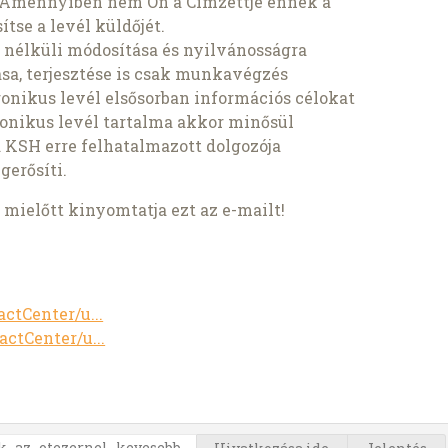
 Amennyiben nem Ön a Címzettje ennek a
sítse a levél küldőjét.
 nélküli módosítása és nyilvánosságra
ása, terjesztése is csak munkavégzés
ronikus levél elsősorban információs célokat
ronikus levél tartalma akkor minősül
a KSH erre felhatalmazott dolgozója
gerősíti.
mielőtt kinyomtatja ezt az e-mailt!
ctCenter/u...
actCenter/u...