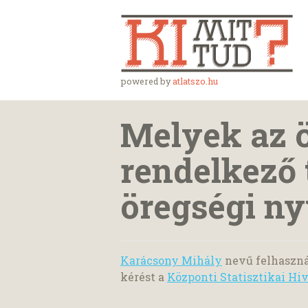
powered by
atlatszo.hu
Melyek az ö
rendelkező 
öregségi ny
Karácsony Mihály
nevű felhaszná
kérést a
Központi Statisztikai Hiv