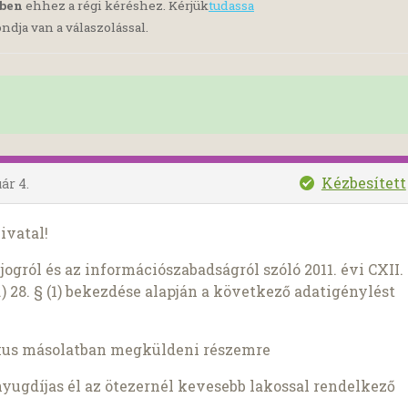
yben
ehhez a régi kéréshez. Kérjük
tudassa
ndja van a válaszolással.
Kézbesített
ár 4.
ivatal!
ogról és az információszabadságról szóló 2011. évi CXII.
) 28. § (1) bekezdése alapján a következő adatigénylést
kus másolatban megküldeni részemre
 nyugdíjas él az ötezernél kevesebb lakossal rendelkező