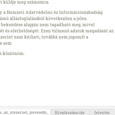
t küldje meg számomra.
gy a Nemzeti Adatvédelmi és Információszabadság
ámú állásfoglalásából következően a jelen
1b) bekezdése alapján nem tagadható meg, mivel
ét és elérhetőségét. Ezen túlmenő adatok megadását az
szerint nem kérheti, továbbá nem jogosult a
e sem.
is köszönöm.
Hivatkozása ide
Jelentés