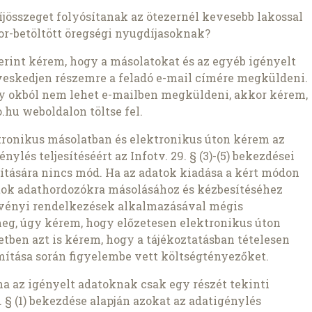
íjösszeget folyósítanak az ötezernél kevesebb lakossal
or-betöltött öregségi nyugdíjasoknak?
szerint kérem, hogy a másolatokat és az egyéb igényelt
veskedjen részemre a feladó e-mail címére megküldeni.
ly okból nem lehet e-mailben megküldeni, akkor kérem,
.hu weboldalon töltse fel.
ronikus másolatban és elektronikus úton kérem az
nylés teljesítéséért az Infotv. 29. § (3)-(5) bekezdései
pítására nincs mód. Ha az adatok kiadása a kért módon
atok adathordozókra másolásához és kézbesítéséhez
rvényi rendelkezések alkalmazásával mégis
meg, úgy kérem, hogy előzetesen elektronikus úton
setben azt is kérem, hogy a tájékoztatásban tételesen
ámítása során figyelembe vett költségtényezőket.
ha az igényelt adatoknak csak egy részét tekinti
 § (1) bekezdése alapján azokat az adatigénylés