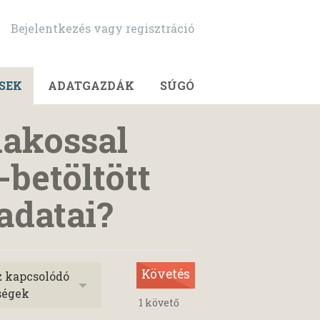
Bejelentkezés vagy regisztráció
SEK
ADATGAZDÁK
SÚGÓ
lakossal
-betöltött
adatai?
Követés
z kapcsolódó
ségek
1
követő