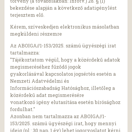
törvény (a továbbiakban: Infotv.) 28. § (1)
bekezdése alapján a következő adatigénylést
terjesztem elő.
Kérem, szíveskedjen elektronikus másolatban
megküldeni részemre
Az ABOIGA//1-153/2025. számú ügyészégi irat
tartalmazza:
"Tájékoztatom végül, hogy a közérdekű adatok
megismeréséhez fűződő jogok
gyakorlásával kapcsolatos jogsértés esetén a
Nemzeti Adatvédelmi és
Információszabadság Hatósághoz, illetőleg a
közérdekű adat megismerésére
vonatkozó igény elutasítása esetén bírósághoz
fordulhat."
Azonban nem tartalmazza az ABOIGA//1-
153/2025. számú ügyészégi irat, hogy mennyi
ideig (pl.: 30 nap, 1 év) lehet jogorvoslatot kérni.