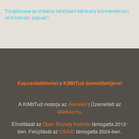
Tulajdonosa az oldalon található bármely kereskedelmi
célú szerzői jognak?
Kapcsolatfelvétel a KiMitTud üzemeltetőjével
A KiMitTud motorja az
Alaveteli
| Üzemelteti az
atlatszo.hu
.
Elindítását az
Open Society Institute
támogatta 2012-
ben. Felújítását az
USAID
támogatta 2024-ben.