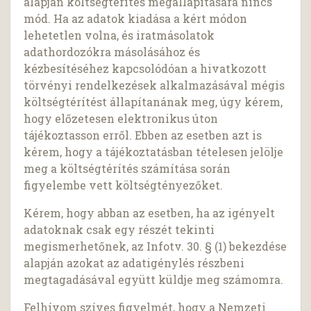
alapján költségtérítés megállapítására nincs
mód. Ha az adatok kiadása a kért módon
lehetetlen volna, és iratmásolatok
adathordozókra másolásához és
kézbesítéséhez kapcsolódóan a hivatkozott
törvényi rendelkezések alkalmazásával mégis
költségtérítést állapítanának meg, úgy kérem,
hogy előzetesen elektronikus úton
tájékoztasson erről. Ebben az esetben azt is
kérem, hogy a tájékoztatásban tételesen jelölje
meg a költségtérítés számítása során
figyelembe vett költségtényezőket.
Kérem, hogy abban az esetben, ha az igényelt
adatoknak csak egy részét tekinti
megismerhetőnek, az Infotv. 30. § (1) bekezdése
alapján azokat az adatigénylés részbeni
megtagadásával együtt küldje meg számomra.
Felhívom szíves figyelmét, hogy a Nemzeti