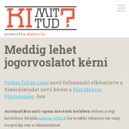
powered by
atlatszo.hu
Meddig lehet
jogorvoslatot kérni
Farkas Zoltán Lajos
nevű felhasználó elkészítette a
Közérdekűadat nevű kérést a
Pest Megyei
Főügyészség
-hoz
Automatikus anti-spam mérések helyben
ehhez a régi
kéréshez. Kérjük
tudassa velünk
ha további válaszra vár vagy
ha gondja van a válaszolással.