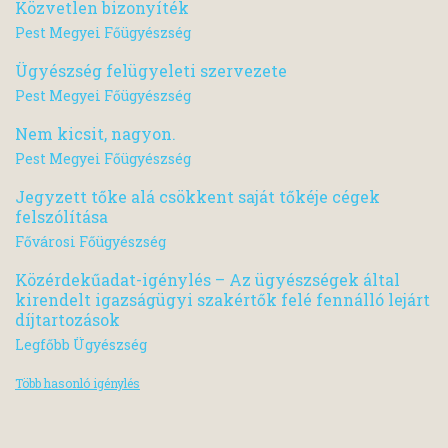
Közvetlen bizonyíték
Pest Megyei Főügyészség
Ügyészség felügyeleti szervezete
Pest Megyei Főügyészség
Nem kicsit, nagyon.
Pest Megyei Főügyészség
Jegyzett tőke alá csökkent saját tőkéje cégek
felszólítása
Fővárosi Főügyészség
Közérdekűadat-igénylés – Az ügyészségek által
kirendelt igazságügyi szakértők felé fennálló lejárt
díjtartozások
Legfőbb Ügyészség
Több hasonló igénylés