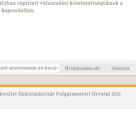
lyban rögzített válaszadási kötelezettségüknek a
 kapcsolatban.
Hivatkozása ide
Jelentés
 kerület Önkormányzat Polgármesteri Hivatal
2013.