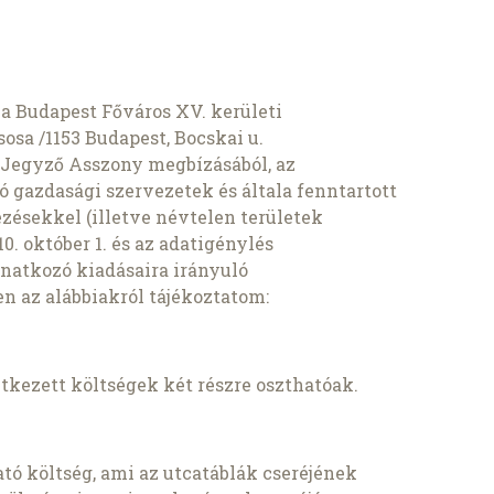
t a Budapest Főváros XV. kerületi
osa /1153 Budapest, Bocskai u.
a Jegyző Asszony megbízásából, az
 gazdasági szervezetek és általa fenntartott
ésekkel (illetve névtelen területek
0. október 1. és az adatigénylés
onatkozó kiadásaira irányuló
n az alábbiakról tájékoztatom:
tkezett költségek két részre oszthatóak.
tó költség, ami az utcatáblák cseréjének