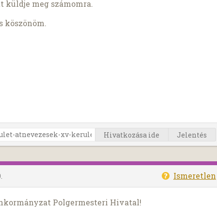
t küldje meg számomra.
is köszönöm.
Hivatkozása ide
Jelentés
Ismeretlen
.
Önkormányzat Polgermesteri Hivatal!