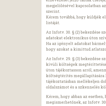
megjelölésével kapcsolatban az
szerint.
Kérem továbbá, hogy küldjék el
listáját.
Az Infotv. 30. § (2) bekezdése 
adatokat elektronikus úton szí
Ha az igényelt adatokat bárme
hogy azokat a kimittud.atlatszo
Az Infotv. 29. § (3) bekezdése 
kívüli költségek megtéríttetés
úton tájékoztasson arról, amen
költségtérítés megállapítására 
tájékoztatásban mellékeljen d
oldalszámot és a szkennelés köl
Kérem, hogy abban az esetben, 
megismerhetőnek, az Infotv. 30.