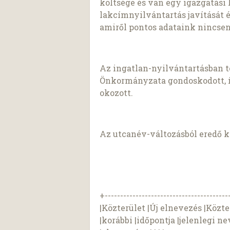
költsége és van egy igazgatási 
lakcímnyilvántartás javítását é
amiről pontos adataink nincse
Az ingatlan-nyilvántartásban t
Önkormányzata gondoskodott, 
okozott.
Az utcanév-változásból eredő k
+----------------------------------------
|Közterület |Új elnevezés |Közte
|korábbi |időpontja |jelenlegi nev