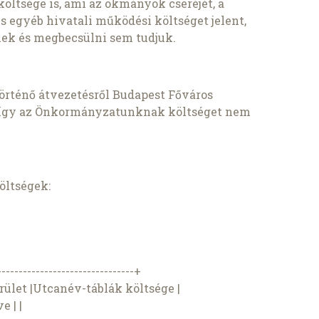
költsége is, ami az okmányok cseréjét, a
s egyéb hivatali működési költséget jelent,
nek és megbecsülni sem tudjuk.
örténő átvezetésről Budapest Főváros
így az Önkormányzatunknak költséget nem
öltségek:
--------------------------------+
rület |Utcanév-táblák költsége |
e | |