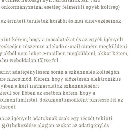
 önkormányzatnál esetleg felmerült egyéb költség)
 az érintett területek korábbi és mai elnevezéseinek
szerint kérem, hogy a másolatokat és az egyéb igényelt
veskedjen részemre a feladó e-mail címére megküldeni.
ly okból nem lehet e-mailben megküldeni, akkor kérem,
.hu weboldalon töltse fel.
szerint adatigénylésem során a szkennelés költségén
ére nincs mód. Kérem, hogy előzetesen elektronikus
nyiben a kért iratmásolatok szkenneléséért
kerül sor. Ebben az esetben kérem, hogy a
okumentumlistát, dokumentumonként tüntesse fel az
tségét.
ha az igényelt adatoknak csak egy részét tekinti
 § (1) bekezdése alapján azokat az adatigénylés