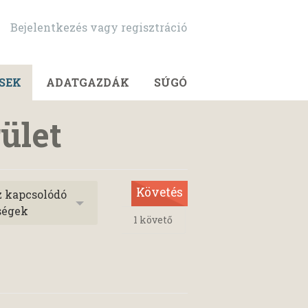
Bejelentkezés vagy regisztráció
SEK
ADATGAZDÁK
SÚGÓ
ület
Követés
z kapcsolódó
ségek
1
követő