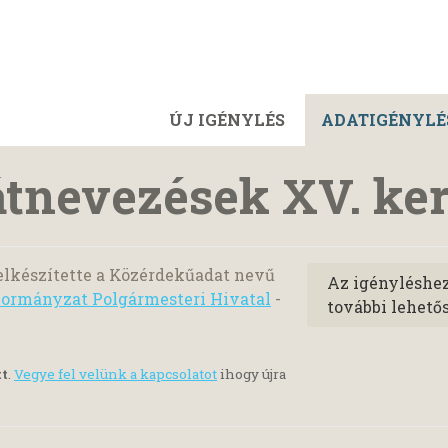
ÚJ IGÉNYLÉS
ADATIGÉNYLÉ
átnevezések XV. ker
elkészítette a Közérdekűadat nevű
Az igényléshe
kormányzat Polgármesteri Hivatal
-
további lehető
tt
.
Vegye fel velünk a kapcsolatot
ihogy újra