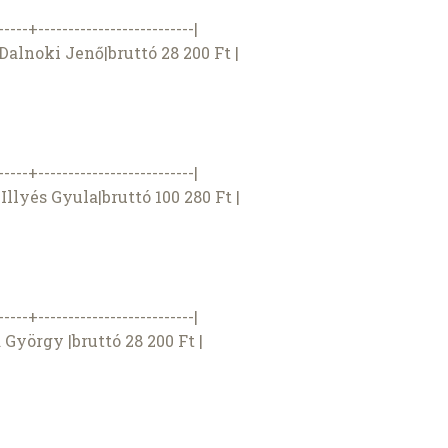
-----+--------------------------|
 Dalnoki Jenő|bruttó 28 200 Ft |
-----+--------------------------|
 Illyés Gyula|bruttó 100 280 Ft |
-----+--------------------------|
a György |bruttó 28 200 Ft |