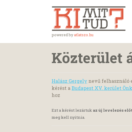
powered by
atlatszo.hu
Közterület 
Halász Gergely
nevű felhasználó 
kérést a
Budapest XV. kerület Ön
hoz
Ezt a kérést lezártuk
az új levelezés elő
meg kell nyitnia.