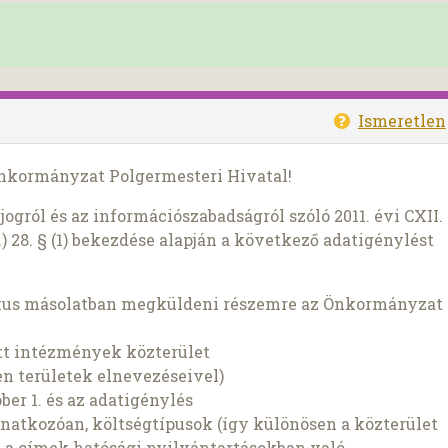
Ismeretlen
Önkormányzat Polgermesteri Hivatal!
ogról és az információszabadságról szóló 2011. évi CXII.
) 28. § (1) bekezdése alapján a következő adatigénylést
ikus másolatban megküldeni részemre az Önkormányzat
ott intézmények közterület
en területek elnevezéseivel)
ber 1. és az adatigénylés
onatkozóan, költségtípusok (így különösen a közterület
e, a címek hatósági nyilvántartásokban való