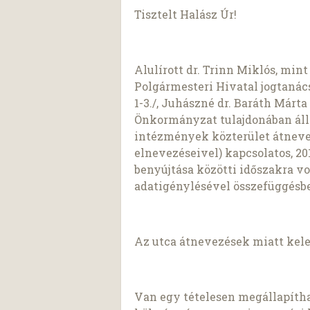
Tisztelt Halász Úr!
Alulírott dr. Trinn Miklós, min
Polgármesteri Hivatal jogtanács
1-3./, Juhászné dr. Baráth Márt
Önkormányzat tulajdonában álló
intézmények közterület átnevez
elnevezéseivel) kapcsolatos, 201
benyújtása közötti időszakra v
adatigénylésével összefüggésbe
Az utca átnevezések miatt kele
Van egy tételesen megállapítha