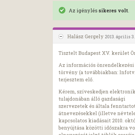
Az igénylés
sikeres volt
.
Halász Gergely
2013. április 3.
Tisztelt Budapest XV. kerület 
Az információs önrendelkezési j
törvény (a továbbiakban: Infotv.
terjesztem elő.
Kérem, szíveskedjen elektron
tulajdonában álló gazdasági
szervezetek és általa fenntart
átnevezésekkel (illetve névtel
kapcsolatos kiadásait 2010. októ
benyújtása közötti időszakra v
elnevezését jelző táblák cseréj