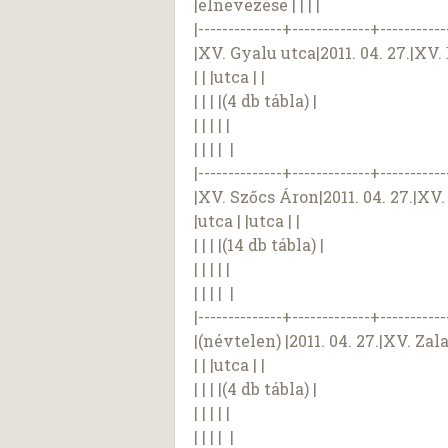
|elnevezése | | | |
|--------------+-------------+-----------
|XV. Gyalu utca|2011. 04. 27.|XV.
| | |utca | |
| | | |(4 db tábla) |
| | | | |
| | | | |
|--------------+-------------+-----------
|XV. Szőcs Áron|2011. 04. 27.|XV.
|utca | |utca | |
| | | |(14 db tábla) |
| | | | |
| | | | |
|--------------+-------------+-----------
|(névtelen) |2011. 04. 27.|XV. Zal
| | |utca | |
| | | |(4 db tábla) |
| | | | |
| | | | |