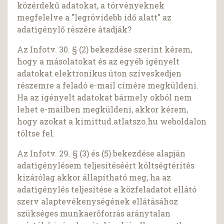
közérdekű adatokat, a törvényeknek
megfelelve a "legrövidebb idő alatt" az
adatigénylő részére átadják?
Az Infotv. 30. § (2) bekezdése szerint kérem,
hogy a másolatokat és az egyéb igényelt
adatokat elektronikus úton szíveskedjen
részemre a feladó e-mail címére megküldeni.
Ha az igényelt adatokat bármely okból nem
lehet e-mailben megküldeni, akkor kérem,
hogy azokat a kimittud.atlatszo.hu weboldalon
töltse fel.
Az Infotv. 29. § (3) és (5) bekezdése alapján
adatigénylésem teljesítéséért költségtérítés
kizárólag akkor állapítható meg, ha az
adatigénylés teljesítése a közfeladatot ellátó
szerv alaptevékenységének ellátásához
szükséges munkaerőforrás aránytalan