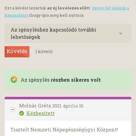
Ezt a kérést lezártuk
az új levelezés előtt
.
Vegye fel velünk a
kapcsolatot
ihogy újra meg kell nyitnia.
Az igényléshez kapcsolódó további
lehetőségek
Követés
1
követő
Az igénylés
részben sikeres volt
.
Molnár Gréta
2021. április 10.
Kézbesített
Tisztelt Nemzeti Népegészségügyi Központ!