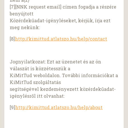
[7][NNK request email] címen fogadja a részére
benyújtott
Közérdekűadat-igényléseket, kérjük, írja ezt
meg nekünk:
[8]
http://kimittud.atlatszo.hu/help/contact
Jognyilatkozat: Ezt az üzenetet és az ön
válaszát is közzétesszük a
KiMitTud weboldalon. További információkat a
KiMitTud szolgáltatás
segítségével kezdeményezett közérdekűadat-
igénylésről itt olvashat:
[9]
http://kimittud.atlatszo.hu/help/about