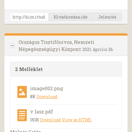
Hivatkozása ide
Jelentés
Országos Tisztifőorvos, Nemzeti
Népegészségügyi Központ
2021. április 26.
2 Melléklet
image002.png
8K
Download
v lasz.pdf
151K
Download
View as HTML
Molnár Gréta