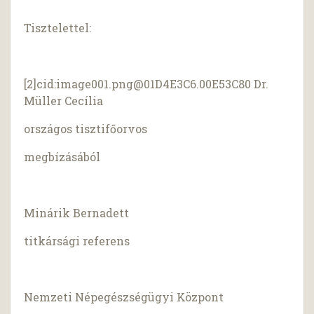
Tisztelettel:
[2]cid:
image001.png@01D4E3C6.00E53C80
Dr.
Müller Cecília
országos tisztifőorvos
megbízásából
Minárik Bernadett
titkársági referens
Nemzeti Népegészségügyi Központ