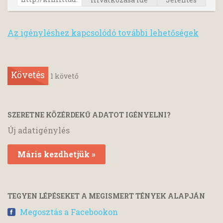
Az igényléshez kapcsolódó további lehetőségek
Követés
1
követő
SZERETNE KÖZÉRDEKŰ ADATOT IGÉNYELNI?
Új adatigénylés
Máris kezdhetjük »
TEGYEN LÉPÉSEKET A MEGISMERT TÉNYEK ALAPJÁN
Megosztás a Facebookon