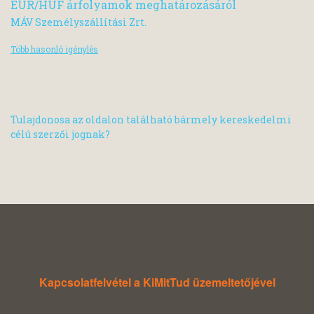
EUR/HUF árfolyamok meghatározásáról
MÁV Személyszállítási Zrt.
Több hasonló igénylés
Tulajdonosa az oldalon található bármely kereskedelmi
célú szerzői jognak?
Kapcsolatfelvétel a KiMitTud üzemeltetőjével