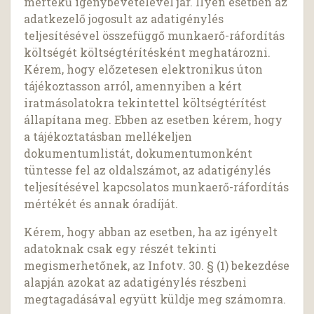
mértékű igénybevételével jár. Ilyen esetben az
adatkezelő jogosult az adatigénylés
teljesítésével összefüggő munkaerő-ráfordítás
költségét költségtérítésként meghatározni.
Kérem, hogy előzetesen elektronikus úton
tájékoztasson arról, amennyiben a kért
iratmásolatokra tekintettel költségtérítést
állapítana meg. Ebben az esetben kérem, hogy
a tájékoztatásban mellékeljen
dokumentumlistát, dokumentumonként
tüntesse fel az oldalszámot, az adatigénylés
teljesítésével kapcsolatos munkaerő-ráfordítás
mértékét és annak óradíját.
Kérem, hogy abban az esetben, ha az igényelt
adatoknak csak egy részét tekinti
megismerhetőnek, az Infotv. 30. § (1) bekezdése
alapján azokat az adatigénylés részbeni
megtagadásával együtt küldje meg számomra.