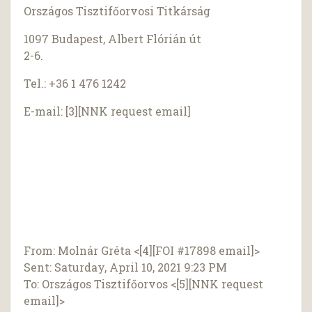
Országos Tisztifőorvosi Titkárság
1097 Budapest, Albert Flórián út
2-6.
Tel.: +36 1 476 1242
E-mail: [3][NNK request email]
From: Molnár Gréta <[4][FOI #17898 email]>
Sent: Saturday, April 10, 2021 9:23 PM
To: Országos Tisztifőorvos <[5][NNK request
email]>