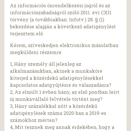
Az információs önrendelkezési jogról és az
információszabadságról szóló 2011. évi CXII.
törvény (a továbbiakban: Infotv.) 28. § (1)
bekezdése alapján a következő adatigénylést
terjesztem elő.
Kérem, szíveskedjen elektronikus másolatban
megküldeni részemre
1, Hány személy áll jelenleg az
alkalmazásukban, akinek a munkaköre
kiterjed a közérdekű adatigénylésekkel
kapcsolatos adatgyűjtésre és válaszadásra?
2, Az elmúlt 1 évben hány, az első pontban leírt
új munkavállaló felvétele történt meg?
3, Hány százalékkal nőtt a közérdekű
adatigénylések száma 2020-ban a 2019-es
számokhoz mérten?
4, Mit tesznek meg annak érdekében, hogy a