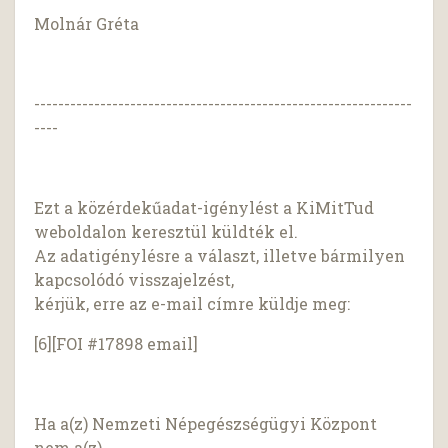
Molnár Gréta
---------------------------------------------------------------
----
Ezt a közérdekűadat-igénylést a KiMitTud
weboldalon keresztül küldték el.
Az adatigénylésre a választ, illetve bármilyen
kapcsolódó visszajelzést,
kérjük, erre az e-mail címre küldje meg:
[6][FOI #17898 email]
Ha a(z) Nemzeti Népegészségügyi Központ
nem a(z)