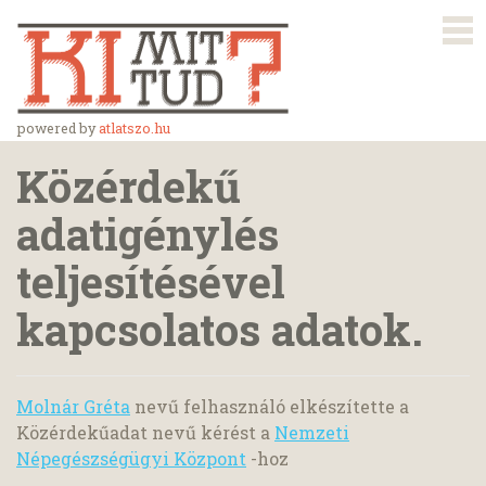
powered by
atlatszo.hu
Közérdekű
adatigénylés
teljesítésével
kapcsolatos adatok.
Molnár Gréta
nevű felhasználó elkészítette a
Közérdekűadat nevű kérést a
Nemzeti
Népegészségügyi Központ
-hoz