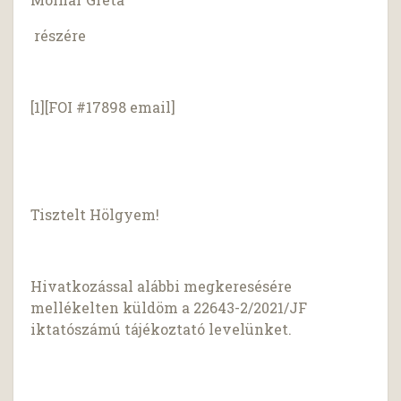
részére
[1][FOI #17898 email]
Tisztelt Hölgyem!
Hivatkozással alábbi megkeresésére
mellékelten küldöm a 22643-2/2021/JF
iktatószámú tájékoztató levelünket.