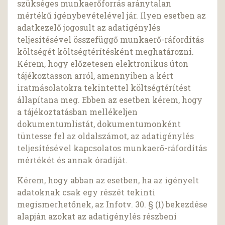
szükséges munkaerőforrás aránytalan
mértékű igénybevételével jár. Ilyen esetben az
adatkezelő jogosult az adatigénylés
teljesítésével összefüggő munkaerő-ráfordítás
költségét költségtérítésként meghatározni.
Kérem, hogy előzetesen elektronikus úton
tájékoztasson arról, amennyiben a kért
iratmásolatokra tekintettel költségtérítést
állapítana meg. Ebben az esetben kérem, hogy
a tájékoztatásban mellékeljen
dokumentumlistát, dokumentumonként
tüntesse fel az oldalszámot, az adatigénylés
teljesítésével kapcsolatos munkaerő-ráfordítás
mértékét és annak óradíját.
Kérem, hogy abban az esetben, ha az igényelt
adatoknak csak egy részét tekinti
megismerhetőnek, az Infotv. 30. § (1) bekezdése
alapján azokat az adatigénylés részbeni