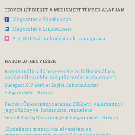
TEGYEN LÉPÉSEKET A MEGISMERT TÉNYEK ALAPJÁN
Megosztás a Facebookon
Megosztás a Linkedinen
A KiMitTud működésének támogatása
HASONLÓ IGÉNYLÉSEK
Kommunális adó bevezetése és felhasználása,
amiért ellenzékbe még tüntetést is szervezett.
Budapest XIV. kerület Zuglói Önkormányzat
Polgármesteri Hivatal
Felcsút Önkormányzatának 2012.évi valamennyi
jegyzőkönyve, határozata, rendelete
Felcsút Község Önkormányzat Polgármesteri Hivatal
„Budakeszi szennyvíz-elvezetési és
szennyvíztisztítási projekt”-hez kapcsolódó