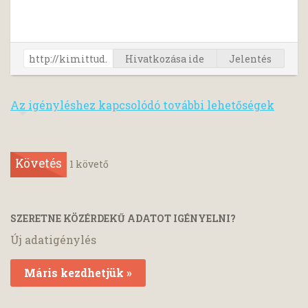
Hivatkozása ide
Jelentés
Az igényléshez kapcsolódó további lehetőségek
Követés
1
követő
SZERETNE KÖZÉRDEKŰ ADATOT IGÉNYELNI?
Új adatigénylés
Máris kezdhetjük »