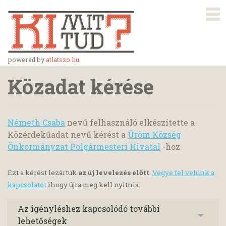
powered by
atlatszo.hu
Közadat kérése
Németh Csaba
nevű felhasználó elkészítette a
Közérdekűadat nevű kérést a
Üröm Község
Önkormányzat Polgármesteri Hivatal
-hoz
Ezt a kérést lezártuk
az új levelezés előtt
.
Vegye fel velünk a
kapcsolatot
ihogy újra meg kell nyitnia.
Az igényléshez kapcsolódó további
lehetőségek