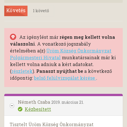
Követés
1
követő
Az igénylést már
régen meg kellett volna
válaszolni
. A vonatkozó jogszabály
értelmében a(z)
Üröm Község Önkormányzat
Polgármesteri Hivatal
munkatársainak már ki
kellett volna adniuk a kért adatokat.
(
részletek
).
Panaszt nyújthat be
a következő
időpontig:
belső felülvizsgálat kérése
.
Németh Csaba
2019. március 21.
Kézbesített
Tisztelt Üröm Község Önkormányzat