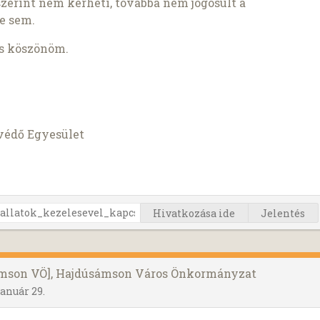
szerint nem kérheti, továbbá nem jogosult a
e sem.
is köszönöm.
védő Egyesület
Hivatkozása ide
Jelentés
sámson VÖ], Hajdúsámson Város Önkormányzat
január 29.