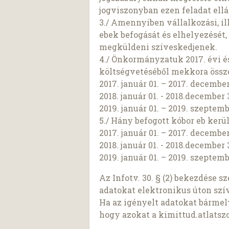
jogviszonyban ezen feladat ellá
3./ Amennyiben vállalkozási, il
ebek befogását és elhelyezését
megküldeni szíveskedjenek.
4./ Önkormányzatuk 2017. évi és 
költségvetéséből mekkora összeg
2017. január 01. – 2017. december 
2018. január 01. - 2018.december 3
2019. január 01. – 2019. szeptem
5./ Hány befogott kóbor eb kerül
2017. január 01. – 2017. december
2018. január 01. - 2018.december 3
2019. január 01. – 2019. szeptem
Az Infotv. 30. § (2) bekezdése 
adatokat elektronikus úton szí
Ha az igényelt adatokat bárme
hogy azokat a kimittud.atlatszo