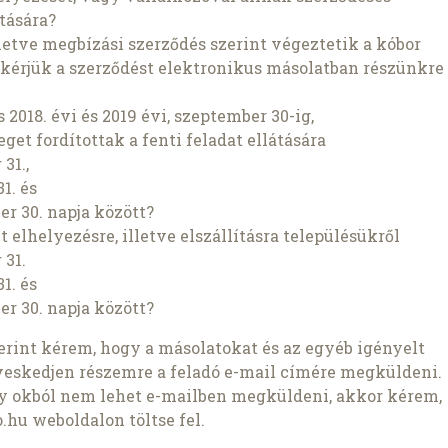
tására?
letve megbízási szerződés szerint végeztetik a kóbor
, kérjük a szerződést elektronikus másolatban részünkre
2018. évi és 2019 évi, szeptember 30-ig,
et fordítottak a fenti feladat ellátására
31.,
1. és
ber 30. napja között?
t elhelyezésre, illetve elszállításra településükről
 31.
1. és
ber 30. napja között?
szerint kérem, hogy a másolatokat és az egyéb igényelt
veskedjen részemre a feladó e-mail címére megküldeni.
ly okból nem lehet e-mailben megküldeni, akkor kérem,
.hu weboldalon töltse fel.