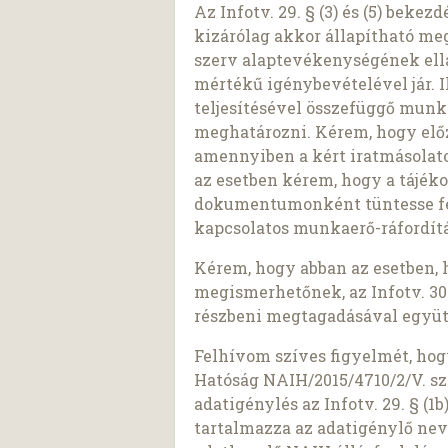
Az Infotv. 29. § (3) és (5) beke
kizárólag akkor állapítható meg,
szerv alaptevékenységének ell
mértékű igénybevételével jár. I
teljesítésével összefüggő munk
meghatározni. Kérem, hogy előz
amennyiben a kért iratmásolato
az esetben kérem, hogy a tájék
dokumentumonként tüntesse fel 
kapcsolatos munkaerő-ráfordítá
Kérem, hogy abban az esetben, 
megismerhetőnek, az Infotv. 30.
részbeni megtagadásával együt
Felhívom szíves figyelmét, ho
Hatóság NAIH/2015/4710/2/V. sz
adatigénylés az Infotv. 29. § (
tartalmazza az adatigénylő nev