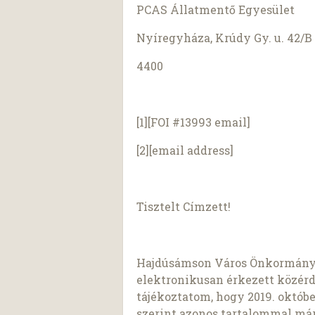
PCAS Állatmentő Egyesület
Nyíregyháza, Krúdy Gy. u. 42/B
4400
[1][FOI #13993 email]
[2][email address]
Tisztelt Címzett!
Hajdúsámson Város Önkormányza
elektronikusan érkezett közér
tájékoztatom, hogy 2019. októbe
szerint azonos tartalommal már