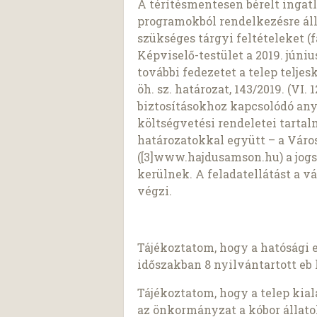
A térítésmentesen bérelt ingat
programokból rendelkezésre áll
szükséges tárgyi feltételeket (f
Képviselő-testület a 2019. júniu
további fedezetet a telep teljesk
öh. sz. határozat, 143/2019. (VI. 1
biztosításokhoz kapcsolódó a
költségvetési rendeletei tarta
határozatokkal együtt – a Váro
([3]www.hajdusamson.hu) a jogs
kerülnek. A feladatellátást a v
végzi.
Tájékoztatom, hogy a hatósági e
időszakban 8 nyilvántartott eb 
Tájékoztatom, hogy a telep kial
az önkormányzat a kóbor állatok