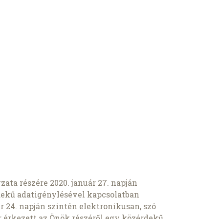
ta részére 2020. január 27. napján
dekű adatigénylésével kapcsolatban
r 24. napján szintén elektronikusan, szó
 érkezett az Önök részéről egy közérdekű