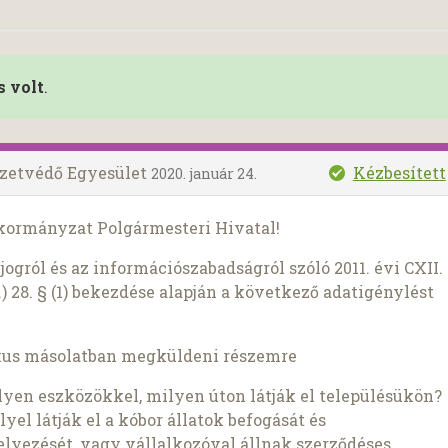
s volt
.
zetvédő Egyesület
Kézbesített
2020. január 24.
kormányzat Polgármesteri Hivatal!
ogról és az információszabadságról szóló 2011. évi CXII.
) 28. § (1) bekezdése alapján a következő adatigénylést
kus másolatban megküldeni részemre
ilyen eszközökkel, milyen úton látják el településükön?
yel látják el a kóbor állatok befogását és
lyezését, vagy vállalkozóval állnak szerződéses