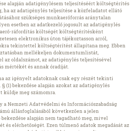
zdése alapján adatigénylésem teljesítéséért költségtérítés
 ha az adatigénylés teljesítése a közfeladatot ellátó
átásához szükséges munkaerőforrás aránytalan
lyen esetben az adatkezelő jogosult az adatigénylés
aerő-ráfordítás költségét költségtérítésként
etesen elektronikus úton tájékoztasson arról,
kra tekintettel költségtérítést állapítana meg. Ebben
oztatásban mellékeljen dokumentumlistát,
az oldalszámot, az adatigénylés teljesítésével
s mértékét és annak óradíját.
ha az igényelt adatoknak csak egy részét tekinti
 § (1) bekezdése alapján azokat az adatigénylés
t küldje meg számomra.
gy a Nemzeti Adatvédelmi és Információszabadság
ámú állásfoglalásából következően a jelen
1b) bekezdése alapján nem tagadható meg, mivel
ét és elérhetőségét. Ezen túlmenő adatok megadását az