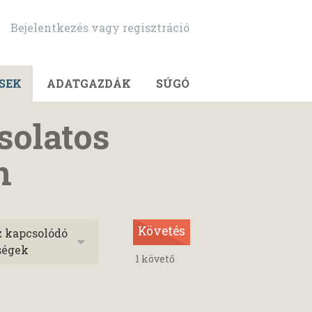
Bejelentkezés vagy regisztráció
SEK
ADATGAZDÁK
SÚGÓ
solatos
n
Követés
z kapcsolódó
ségek
1
követő