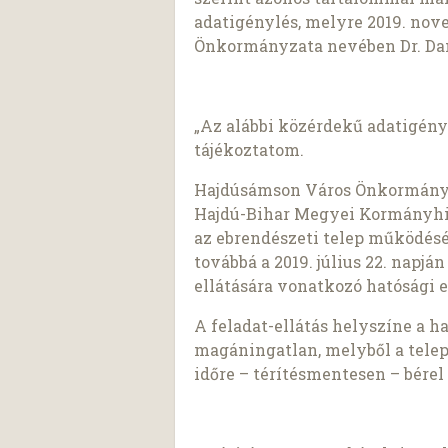
adatigénylés, melyre 2019. nov
Önkormányzata nevében Dr. Dank
„Az alábbi közérdekű adatigény
tájékoztatom.
Hajdúsámson Város Önkormányza
Hajdú-Bihar Megyei Kormányhivat
az ebrendészeti telep működés
továbbá a 2019. július 22. napjá
ellátására vonatkozó hatósági 
A feladat-ellátás helyszíne a ha
magáningatlan, melyből a tele
időre – térítésmentesen – bérel 