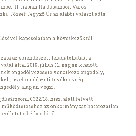
ember 11. napján Hajdúsámson Város
u József Jegyző Úr az alábbi választ adta:
lésével kapcsolatban a következőkről
ta az ebrendészeti feladatellátást a
al által 2019. július 11. napján kiadott,
ének engedélyezésére vonatkozó engedély,
n kelt, az ebrendészeti tevékenység
engedély alapján végzi.
jdúsámsoni, 0322/18. hrsz. alatt felvett
p működtetéséhez az önkormányzat határozatlan
területet a bérbeadótól.