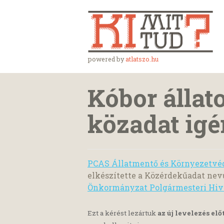
powered by
atlatszo.hu
Kóbor állat
közadat ig
PCAS Állatmentő és Környezetvé
elkészítette a Közérdekűadat nev
Önkormányzat Polgármesteri Hiv
Ezt a kérést lezártuk
az új levelezés elő