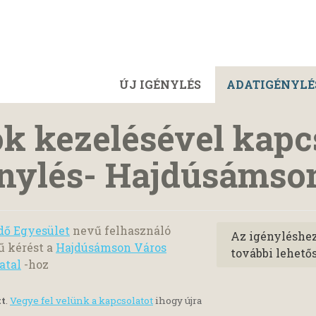
ÚJ IGÉNYLÉS
ADATIGÉNYLÉ
ok kezelésével kapc
énylés- Hajdúsámso
dő Egyesület
nevű felhasználó
Az igényléshe
ű kérést a
Hajdúsámson Város
további lehető
atal
-hoz
tt
.
Vegye fel velünk a kapcsolatot
ihogy újra