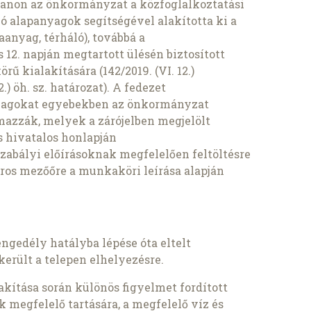
lanon az önkormányzat a közfoglalkoztatási
ó alapanyagok segítségével alakította ki a
aanyag, térháló), továbbá a
s 12. napján megtartott ülésén biztosított
örű kialakítására (142/2019. (VI. 12.)
2.) öh. sz. határozat). A fedezet
nyagokat egyebekben az önkormányzat
lmazzák, melyek a zárójelben megjelölt
s hivatalos honlapján
zabályi előírásoknak megfelelően feltöltésre
áros mezőőre a munkaköri leírása alapján
ngedély hatályba lépése óta eltelt
került a telepen elhelyezésre.
akítása során különös figyelmet fordított
 megfelelő tartására, a megfelelő víz és