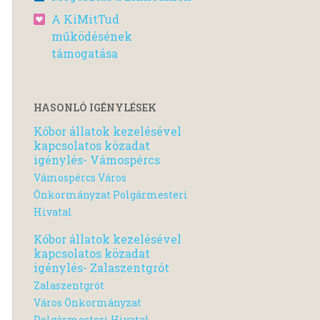
A KiMitTud
működésének
támogatása
HASONLÓ IGÉNYLÉSEK
Kóbor állatok kezelésével
kapcsolatos közadat
igénylés- Vámospércs
Vámospércs Város
Önkormányzat Polgármesteri
Hivatal
Kóbor állatok kezelésével
kapcsolatos közadat
igénylés- Zalaszentgrót
Zalaszentgrót
Város Önkormányzat
Polgármesteri Hivatal