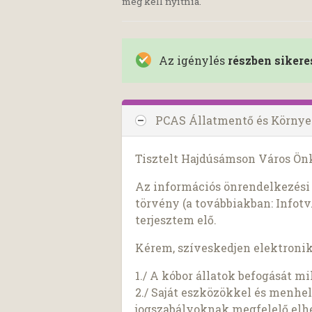
meg kell nyitnia.
Az igénylés
részben sikere
PCAS Állatmentő és Környe
Tisztelt Hajdúsámson Város Ön
Az információs önrendelkezési j
törvény (a továbbiakban: Infotv.
terjesztem elő.
Kérem, szíveskedjen elektroni
1./ A kóbor állatok befogását m
2./ Saját eszközökkel és menhell
jogszabályoknak megfelelő elhe