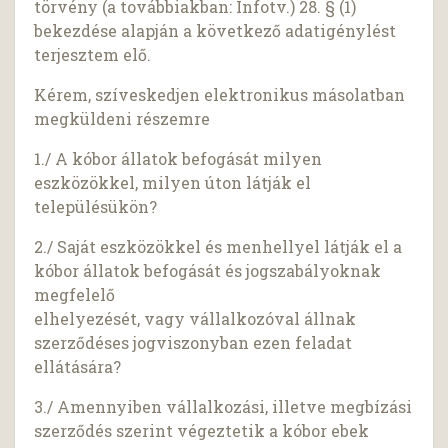
törvény (a továbbiakban: Infotv.) 28. § (1)
bekezdése alapján a következő adatigénylést
terjesztem elő.
Kérem, szíveskedjen elektronikus másolatban
megküldeni részemre
1./ A kóbor állatok befogását milyen
eszközökkel, milyen úton látják el
településükön?
2./ Saját eszközökkel és menhellyel látják el a
kóbor állatok befogását és jogszabályoknak
megfelelő
elhelyezését, vagy vállalkozóval állnak
szerződéses jogviszonyban ezen feladat
ellátására?
3./ Amennyiben vállalkozási, illetve megbízási
szerződés szerint végeztetik a kóbor ebek