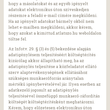
hogy a másolatokat és az egyéb igényelt
adatokat elektronikus úton szíveskedjen
részemre a feladó e-mail címére megküldeni.
Ha az igényelt adatokat bármely okból nem
lehet e-mailben megküldeni, akkor kérem,
hogy azokat a kimittud.atlatszo.hu weboldalon
töltse fel.
Az Infotv. 29. § (3) és (5) bekezdése alapján
adatigénylésem teljesítéséért költségtérítés
kizárólag akkor állapítható meg, ha az
adatigénylés teljesítése a közfeladatot ellátó
szerv alaptevékenységének ellátásához
szükséges munkaerőforrás aránytalan
mértékű igénybevételével jár. Ilyen esetben az
adatkezelő jogosult az adatigénylés
teljesítésével összefüggő munkaerő-ráfordítás
költségét költségtérítésként meghatározni.
Kérem, hogy előzetesen elektronikus úton