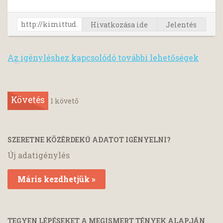
Hivatkozása ide
Jelentés
Az igényléshez kapcsolódó további lehetőségek
Követés
1
követő
SZERETNE KÖZÉRDEKŰ ADATOT IGÉNYELNI?
Új adatigénylés
Máris kezdhetjük »
TEGYEN LÉPÉSEKET A MEGISMERT TÉNYEK ALAPJÁN