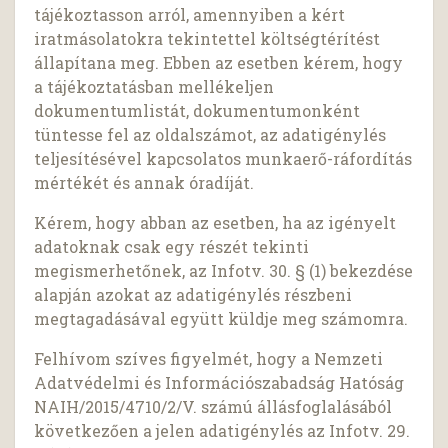
tájékoztasson arról, amennyiben a kért
iratmásolatokra tekintettel költségtérítést
állapítana meg. Ebben az esetben kérem, hogy
a tájékoztatásban mellékeljen
dokumentumlistát, dokumentumonként
tüntesse fel az oldalszámot, az adatigénylés
teljesítésével kapcsolatos munkaerő-ráfordítás
mértékét és annak óradíját.
Kérem, hogy abban az esetben, ha az igényelt
adatoknak csak egy részét tekinti
megismerhetőnek, az Infotv. 30. § (1) bekezdése
alapján azokat az adatigénylés részbeni
megtagadásával együtt küldje meg számomra.
Felhívom szíves figyelmét, hogy a Nemzeti
Adatvédelmi és Információszabadság Hatóság
NAIH/2015/4710/2/V. számú állásfoglalásából
következően a jelen adatigénylés az Infotv. 29.