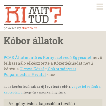
powered by
atlatszo.hu
Kóbor állatok
PCAS Állatmentő és Környezetvédő Egyesület
nevű
felhasználó elkészítette a Közérdekűadat nevű
kérést a
Olcsva Község Önkormányzat
Polgármesteri Hivatal
-hoz
Ezt a kérést lezártuk
az új levelezés előtt
.
Vegye fel velünk a
kapcsolatot
ihogy újra meg kell nyitnia.
Az igényléshez kapcsolódó további