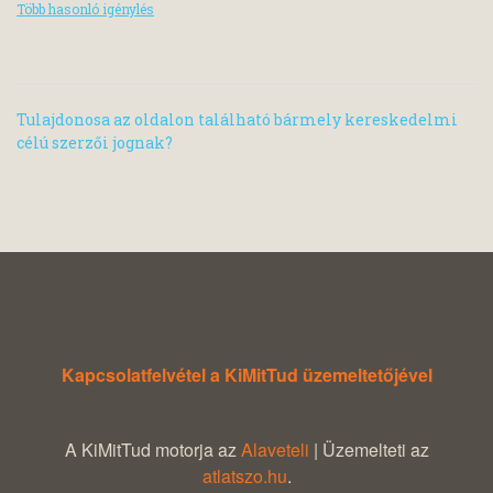
Több hasonló igénylés
Tulajdonosa az oldalon található bármely kereskedelmi
célú szerzői jognak?
Kapcsolatfelvétel a KiMitTud üzemeltetőjével
A KiMitTud motorja az
Alaveteli
| Üzemelteti az
atlatszo.hu
.