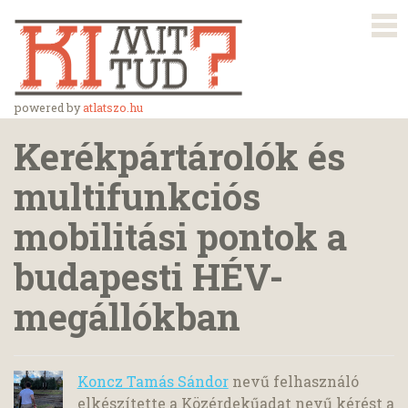
powered by
atlatszo.hu
Kerékpártárolók és
multifunkciós
mobilitási pontok a
budapesti HÉV-
megállókban
Koncz Tamás Sándor
nevű felhasználó
elkészítette a Közérdekűadat nevű kérést a