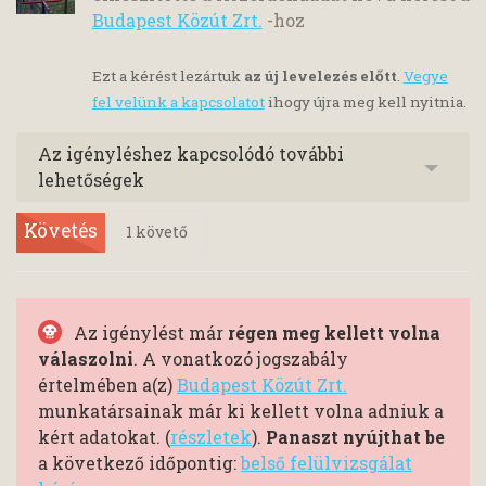
Budapest Közút Zrt.
-hoz
Ezt a kérést lezártuk
az új levelezés előtt
.
Vegye
fel velünk a kapcsolatot
ihogy újra meg kell nyitnia.
Az igényléshez kapcsolódó további
lehetőségek
Követés
1
követő
Az igénylést már
régen meg kellett volna
válaszolni
. A vonatkozó jogszabály
értelmében a(z)
Budapest Közút Zrt.
munkatársainak már ki kellett volna adniuk a
kért adatokat. (
részletek
).
Panaszt nyújthat be
a következő időpontig:
belső felülvizsgálat