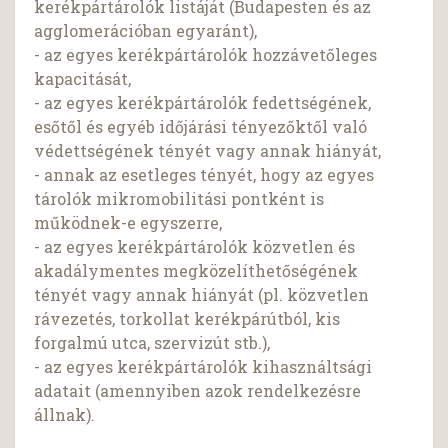
kerékpártárolók listáját (Budapesten és az
agglomerációban egyaránt),
- az egyes kerékpártárolók hozzávetőleges
kapacitását,
- az egyes kerékpártárolók fedettségének,
esőtől és egyéb időjárási tényezőktől való
védettségének tényét vagy annak hiányát,
- annak az esetleges tényét, hogy az egyes
tárolók mikromobilitási pontként is
működnek-e egyszerre,
- az egyes kerékpártárolók közvetlen és
akadálymentes megközelíthetőségének
tényét vagy annak hiányát (pl. közvetlen
rávezetés, torkollat kerékpárútból, kis
forgalmú utca, szervizút stb.),
- az egyes kerékpártárolók kihasználtsági
adatait (amennyiben azok rendelkezésre
állnak).