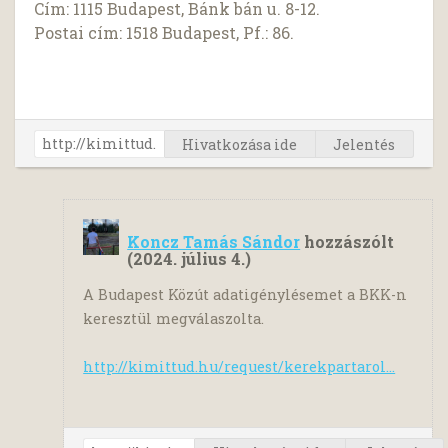
Cím: 1115 Budapest, Bánk bán u. 8-12.
Postai cím: 1518 Budapest, Pf.: 86.
Hivatkozása ide
Jelentés
Koncz Tamás Sándor
hozzászólt
(
2024. július 4.
)
A Budapest Közút adatigénylésemet a BKK-n
keresztül megválaszolta.
http://kimittud.hu/request/kerekpartarol...