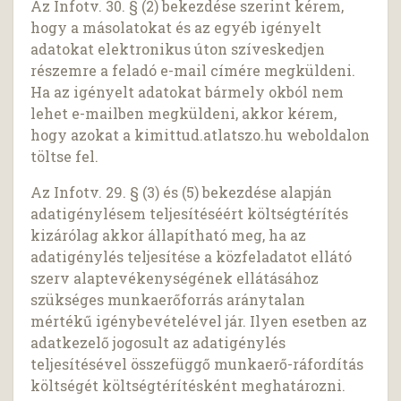
Az Infotv. 30. § (2) bekezdése szerint kérem,
hogy a másolatokat és az egyéb igényelt
adatokat elektronikus úton szíveskedjen
részemre a feladó e-mail címére megküldeni.
Ha az igényelt adatokat bármely okból nem
lehet e-mailben megküldeni, akkor kérem,
hogy azokat a kimittud.atlatszo.hu weboldalon
töltse fel.
Az Infotv. 29. § (3) és (5) bekezdése alapján
adatigénylésem teljesítéséért költségtérítés
kizárólag akkor állapítható meg, ha az
adatigénylés teljesítése a közfeladatot ellátó
szerv alaptevékenységének ellátásához
szükséges munkaerőforrás aránytalan
mértékű igénybevételével jár. Ilyen esetben az
adatkezelő jogosult az adatigénylés
teljesítésével összefüggő munkaerő-ráfordítás
költségét költségtérítésként meghatározni.