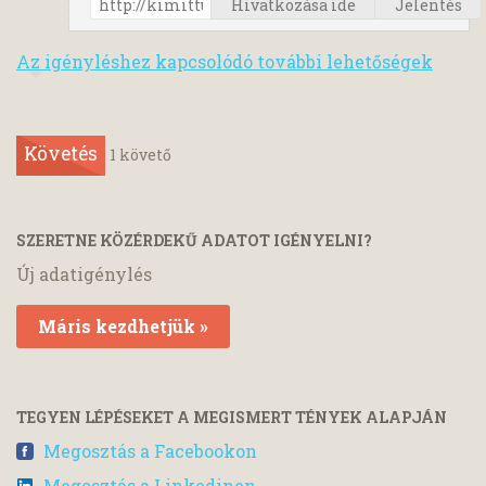
Hivatkozása ide
Jelentés
Az igényléshez kapcsolódó további lehetőségek
Követés
1
követő
SZERETNE KÖZÉRDEKŰ ADATOT IGÉNYELNI?
Új adatigénylés
Máris kezdhetjük »
TEGYEN LÉPÉSEKET A MEGISMERT TÉNYEK ALAPJÁN
Megosztás a Facebookon
Megosztás a Linkedinen