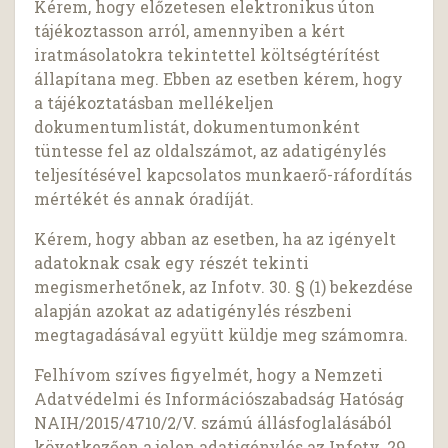
Kérem, hogy előzetesen elektronikus úton
tájékoztasson arról, amennyiben a kért
iratmásolatokra tekintettel költségtérítést
állapítana meg. Ebben az esetben kérem, hogy
a tájékoztatásban mellékeljen
dokumentumlistát, dokumentumonként
tüntesse fel az oldalszámot, az adatigénylés
teljesítésével kapcsolatos munkaerő-ráfordítás
mértékét és annak óradíját.
Kérem, hogy abban az esetben, ha az igényelt
adatoknak csak egy részét tekinti
megismerhetőnek, az Infotv. 30. § (1) bekezdése
alapján azokat az adatigénylés részbeni
megtagadásával együtt küldje meg számomra.
Felhívom szíves figyelmét, hogy a Nemzeti
Adatvédelmi és Információszabadság Hatóság
NAIH/2015/4710/2/V. számú állásfoglalásából
következően a jelen adatigénylés az Infotv. 29.