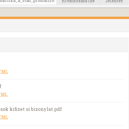
Hivatkozása ide
Jelentés
HTML
f
HTML
l sok kifizet si bizonylat.pdf
HTML