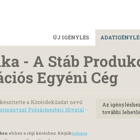
ÚJ IGÉNYLÉS
ADATIGÉNYLÉ
ka - A Stáb Produkc
iós Egyéni Cég
készítette a Közérdekűadat nevű
Az igényléshe
ormányzat Polgármesteri Hivatal
-
további lehető
yben
ehhez a régi kéréshez. Kérjük
tudassa