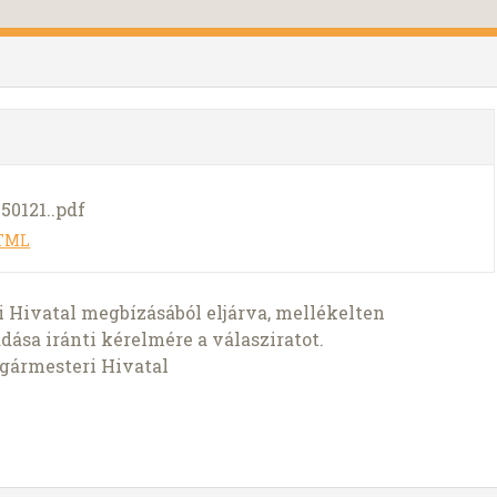
50121..pdf
HTML
 Hivatal megbízásából eljárva, mellékelten
sa iránti kérelmére a válasziratot.
lgármesteri Hivatal