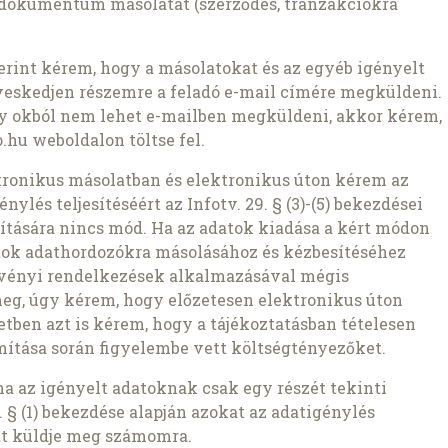
 dokumentum másolatát (szerződés, tranzakciókra
szerint kérem, hogy a másolatokat és az egyéb igényelt
veskedjen részemre a feladó e-mail címére megküldeni.
ly okból nem lehet e-mailben megküldeni, akkor kérem,
.hu weboldalon töltse fel.
ronikus másolatban és elektronikus úton kérem az
nylés teljesítéséért az Infotv. 29. § (3)-(5) bekezdései
pítására nincs mód. Ha az adatok kiadása a kért módon
atok adathordozókra másolásához és kézbesítéséhez
rvényi rendelkezések alkalmazásával mégis
meg, úgy kérem, hogy előzetesen elektronikus úton
setben azt is kérem, hogy a tájékoztatásban tételesen
ámítása során figyelembe vett költségtényezőket.
ha az igényelt adatoknak csak egy részét tekinti
 § (1) bekezdése alapján azokat az adatigénylés
t küldje meg számomra.