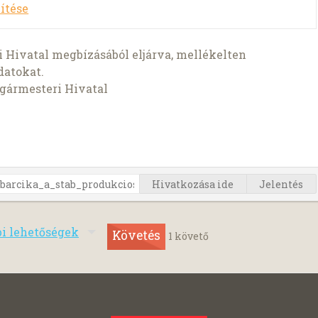
ítése
 Hivatal megbízásából eljárva, mellékelten
datokat.
lgármesteri Hivatal
Hivatkozása ide
Jelentés
bi lehetőségek
Követés
1
követő