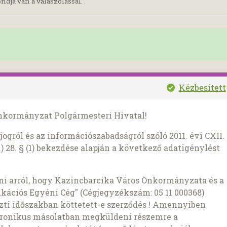
ndja van a válaszolással.
Kézbesített
Önkormányzat Polgármesteri Hivatal!
ogról és az információszabadságról szóló 2011. évi CXII.
) 28. § (1) bekezdése alapján a következő adatigénylést
ni arról, hogy Kazincbarcika Város Önkormányzata és a
ációs Egyéni Cég" (Cégjegyzékszám: 05 11 000368)
közti időszakban köttetett-e szerződés ! Amennyiben
ktronikus másolatban megküldeni részemre a