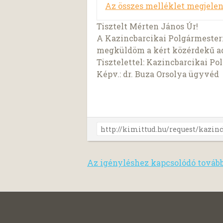
Az összes melléklet megjelen
Tisztelt Mérten János Úr!
A Kazincbarcikai Polgármesteri
megküldöm a kért közérdekű a
Tisztelettel: Kazincbarcikai Po
Képv.: dr. Buza Orsolya ügyvéd
Az igényléshez kapcsolódó továb