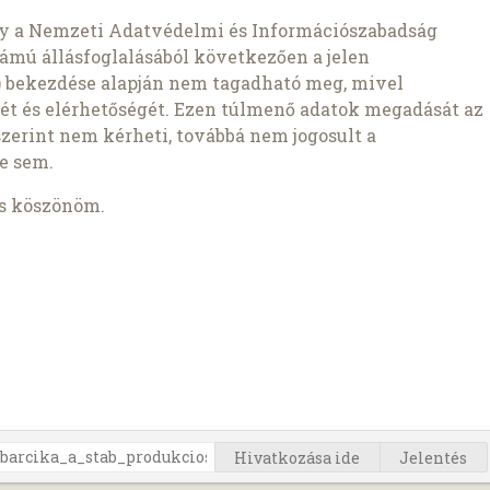
gy a Nemzeti Adatvédelmi és Információszabadság
ámú állásfoglalásából következően a jelen
1b) bekezdése alapján nem tagadható meg, mivel
ét és elérhetőségét. Ezen túlmenő adatok megadását az
szerint nem kérheti, továbbá nem jogosult a
e sem.
is köszönöm.
Hivatkozása ide
Jelentés