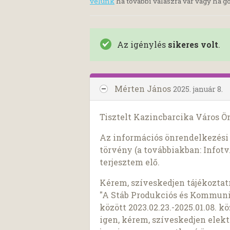
velünk
ha további válaszra vár vagy ha go
Az igénylés
sikeres volt
.
Mérten János
2025. január 8.
Tisztelt Kazincbarcika Város 
Az információs önrendelkezési j
törvény (a továbbiakban: Infotv.
terjesztem elő.
Kérem, szíveskedjen tájékoztat
"A Stáb Produkciós és Kommunik
között 2023.02.23.-2025.01.08. 
igen, kérem, szíveskedjen ele