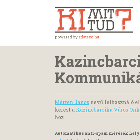
powered by
atlatszo.hu
Kazincbarci
Kommunikác
Mérten János
nevű felhasználó el
kérést a
Kazincbarcika Város Önk
hoz
Automatikus anti-spam mérések hel