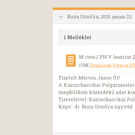
Buza Orsolya,
2025. január 22.
1 Melléklet
M rtenJ.PH.V laszirat.2
170K
Download
View as 
Tisztelt Mérten János Úr!
A Kazincbarcikai Polgármesteri
megküldöm közérdekű adat kiadá
Tisztelettel: Kazincbarcikai Po
Képv.: dr. Buza Orsolya ügyvéd