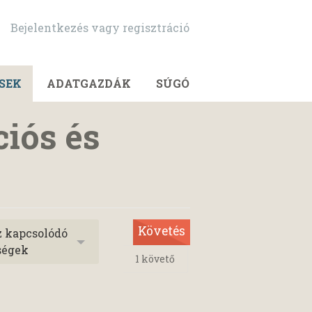
Bejelentkezés vagy regisztráció
SEK
ADATGAZDÁK
SÚGÓ
iós és
Követés
z kapcsolódó
ségek
1
követő