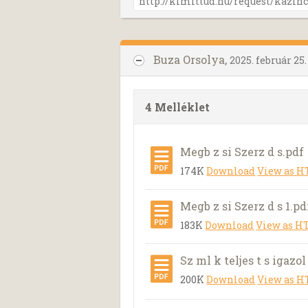
Buza Orsolya,
2025. február 25.
4 Melléklet
Megb z si Szerz d s.pdf
174K
Download
View as 
Megb z si Szerz d s 1.pd
183K
Download
View as 
Sz ml k teljes t s igazo
200K
Download
View as 