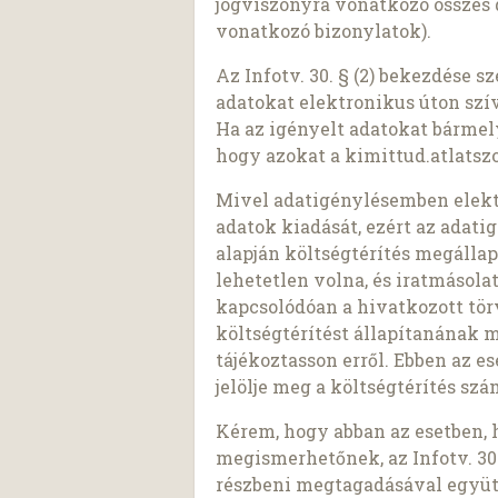
jogviszonyra vonatkozó összes
vonatkozó bizonylatok).
Az Infotv. 30. § (2) bekezdése 
adatokat elektronikus úton szí
Ha az igényelt adatokat bárme
hogy azokat a kimittud.atlatszo
Mivel adatigénylésemben elekt
adatok kiadását, ezért az adatigé
alapján költségtérítés megálla
lehetetlen volna, és iratmásol
kapcsolódóan a hivatkozott tö
költségtérítést állapítanának 
tájékoztasson erről. Ebben az e
jelölje meg a költségtérítés sz
Kérem, hogy abban az esetben, 
megismerhetőnek, az Infotv. 30.
részbeni megtagadásával együt