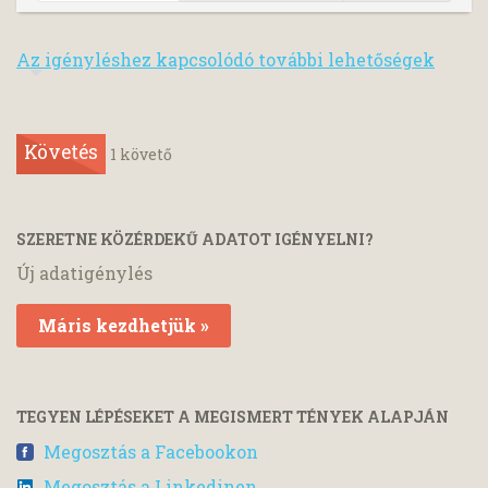
Az igényléshez kapcsolódó további lehetőségek
Követés
1
követő
SZERETNE KÖZÉRDEKŰ ADATOT IGÉNYELNI?
Új adatigénylés
Máris kezdhetjük »
TEGYEN LÉPÉSEKET A MEGISMERT TÉNYEK ALAPJÁN
Megosztás a Facebookon
Megosztás a Linkedinen