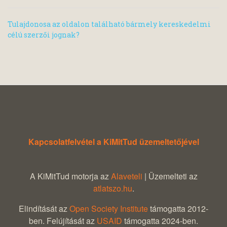
Tulajdonosa az oldalon található bármely kereskedelmi
célú szerzői jognak?
Kapcsolatfelvétel a KiMitTud üzemeltetőjével
A KiMitTud motorja az
Alaveteli
| Üzemelteti az
atlatszo.hu
.
Elindítását az
Open Society Institute
támogatta 2012-
ben. Felújítását az
USAID
támogatta 2024-ben.