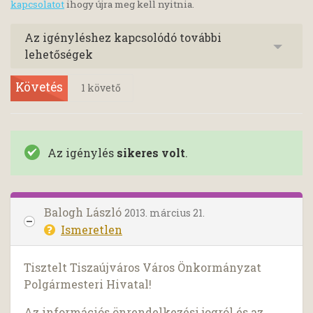
kapcsolatot
ihogy újra meg kell nyitnia.
Az igényléshez kapcsolódó további
lehetőségek
Követés
1
követő
Az igénylés
sikeres volt
.
Balogh László
2013. március 21.
Ismeretlen
Tisztelt Tiszaújváros Város Önkormányzat
Polgármesteri Hivatal!
Az információs önrendelkezési jogról és az