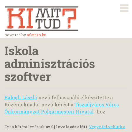
powered by
atlatszo.hu
Iskola
adminisztrációs
szoftver
Balogh László
nevű felhasználó elkészítette a
Közérdekűadat nevű kérést a
Tiszaújváros Város
Önkormányzat Polgármesteri Hivatal
-hoz
Ezt a kérést lezártuk
az új levelezés előtt
.
Vegye fel velünk a