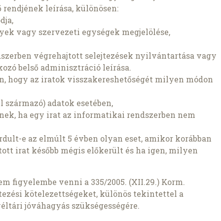
ső rendjének leírása, különösen:
dja,
lyek vagy szervezeti egységek megjelölése,
dszerben végrehajtott selejtezések nyilvántartása vagy
ozó belső adminisztráció leírása.
an, hogy az iratok visszakereshetőségét milyen módon
l származó) adatok esetében,
nek, ha egy irat az informatikai rendszerben nem
fordult-e az elmúlt 5 évben olyan eset, amikor korábban
tt irat később mégis előkerült és ha igen, milyen
m figyelembe venni a 335/2005. (XII.29.) Korm.
jtezési kötelezettségeket, különös tekintettel a
véltári jóváhagyás szükségességére.