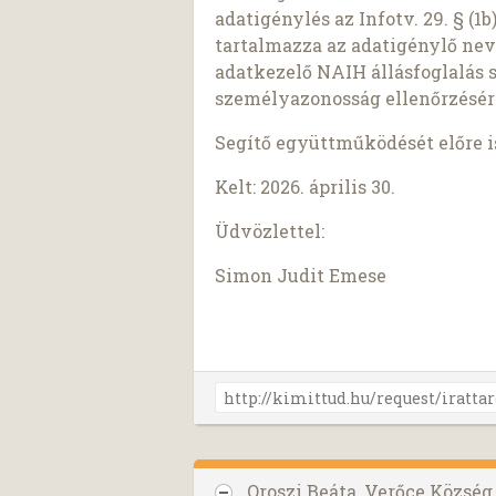
adatigénylés az Infotv. 29. § (
tartalmazza az adatigénylő nev
adatkezelő NAIH állásfoglalás 
személyazonosság ellenőrzésér
Segítő együttműködését előre 
Kelt: 2026. április 30.
Üdvözlettel:
Simon Judit Emese
Oroszi Beáta, Verőce Közsé