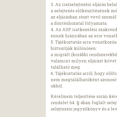
3. Az iratselejtezési eljárás bel
a selejtezés előkészítésének mó
az eljárásban részt vevő szemé
a döntéshozatal folyamata.
4. Az ASP iratkezelési szakren
ennek hiányában az erre vonatk
5. Tájékoztatás arra vonatkozó
biztosítják különösen:
a migrált (korábbi rendszerekbő
valamint milyen eljárást követ
található meg.
6. Tájékoztatás arról, hogy elő
nem megtalálhatóként azonosíto
okból.
Kérelmem teljesítése során kére
rendelet 64. §-ában foglalt sele
selejtezési jegyzőkönyv és a le