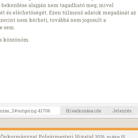
1b) bekezdése alapján nem tagadható meg, mivel
ét és elérhetőségét. Ezen túlmenő adatok megadását az
szerint nem kérheti, továbbá nem jogosult a
e sem.
is köszönöm.
Hivatkozása ide
Jelentés
g Önkormányzat Polgármesteri Hivatal
2026. május 15.