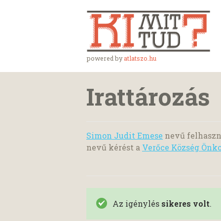
powered by
atlatszo.hu
Irattározás
Simon Judit Emese
nevű felhaszn
nevű kérést a
Verőce Község Önko
Az igénylés
sikeres volt
.