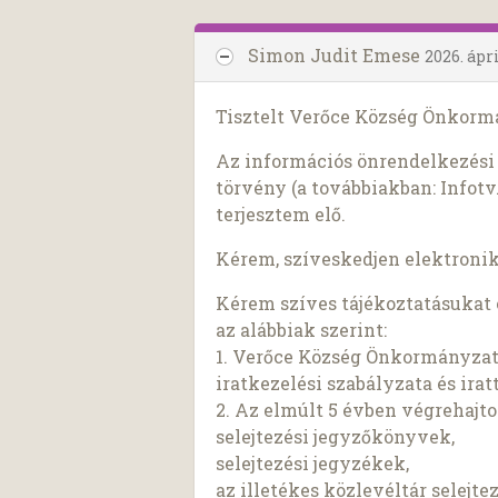
Simon Judit Emese
2026. ápri
Tisztelt Verőce Község Önkorm
Az információs önrendelkezési j
törvény (a továbbiakban: Infotv.
terjesztem elő.
Kérem, szíveskedjen elektroni
Kérem szíves tájékoztatásuka
az alábbiak szerint:
1. Verőce Község Önkormányzata
iratkezelési szabályzata és irat
2. Az elmúlt 5 évben végrehajto
selejtezési jegyzőkönyvek,
selejtezési jegyzékek,
az illetékes közlevéltár selejt