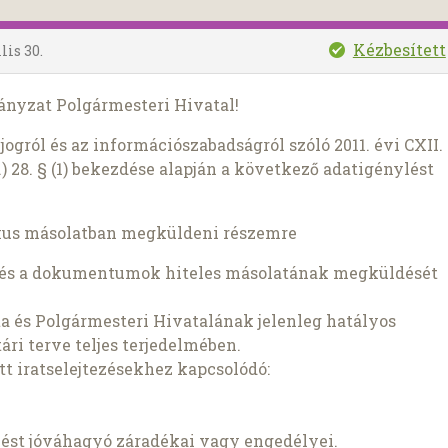
Kézbesített
lis 30.
ányzat Polgármesteri Hivatal!
ogról és az információszabadságról szóló 2011. évi CXII.
) 28. § (1) bekezdése alapján a következő adatigénylést
kus másolatban megküldeni részemre
t és a dokumentumok hiteles másolatának megküldését
 és Polgármesteri Hivatalának jelenleg hatályos
tári terve teljes terjedelmében.
tt iratselejtezésekhez kapcsolódó:
ezést jóváhagyó záradékai vagy engedélyei.