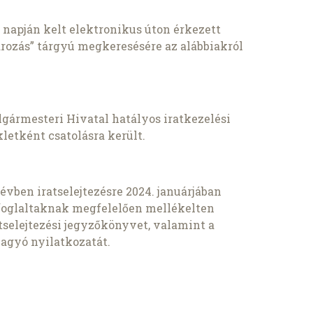
. napján kelt elektronikus úton érkezett
ározás” tárgyú megkeresésére az alábbiakról
gármesteri Hivatal hatályos iratkezelési
letként csatolásra került.
évben iratselejtezésre 2024. januárjában
 foglaltaknak megfelelően mellékelten
tselejtezési jegyzőkönyvet, valamint a
agyó nyilatkozatát.