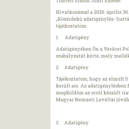
Tisztelt Simon Judit Emese!
Hivatkozással a 2026. április 30
„Közérdekű adatigénylés- Iratt
tájékoztatom.
1. Adatigény
Adatigényében Ön a Verőcei Pol
szabályzatát kérte, mely mellék
2. Adatigény
Tájékoztatom, hogy az elmúlt 5 
került sor. Az adatigénylésben
megküldöm az erről készült ira
Magyar Nemzeti Levéltár jóváh
3. Adatigény