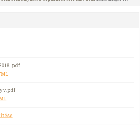
2018..pdf
HTML
nyv.pdf
TML
ítése