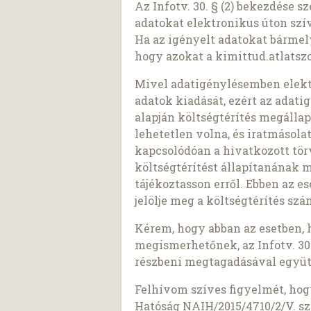
Az Infotv. 30. § (2) bekezdése 
adatokat elektronikus úton szí
Ha az igényelt adatokat bárme
hogy azokat a kimittud.atlatszo
Mivel adatigénylésemben elekt
adatok kiadását, ezért az adatigé
alapján költségtérítés megálla
lehetetlen volna, és iratmásol
kapcsolódóan a hivatkozott tö
költségtérítést állapítanának 
tájékoztasson erről. Ebben az e
jelölje meg a költségtérítés sz
Kérem, hogy abban az esetben, 
megismerhetőnek, az Infotv. 30.
részbeni megtagadásával együt
Felhívom szíves figyelmét, ho
Hatóság NAIH/2015/4710/2/V. sz