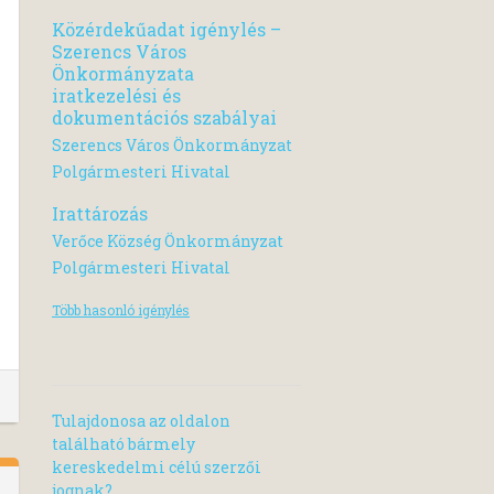
Közérdekűadat igénylés –
Szerencs Város
Önkormányzata
iratkezelési és
dokumentációs szabályai
Szerencs Város Önkormányzat
Polgármesteri Hivatal
Irattározás
Verőce Község Önkormányzat
Polgármesteri Hivatal
Több hasonló igénylés
Tulajdonosa az oldalon
található bármely
kereskedelmi célú szerzői
jognak?