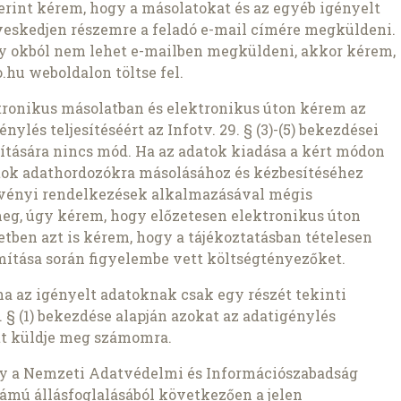
szerint kérem, hogy a másolatokat és az egyéb igényelt
veskedjen részemre a feladó e-mail címére megküldeni.
ly okból nem lehet e-mailben megküldeni, akkor kérem,
.hu weboldalon töltse fel.
ronikus másolatban és elektronikus úton kérem az
nylés teljesítéséért az Infotv. 29. § (3)-(5) bekezdései
pítására nincs mód. Ha az adatok kiadása a kért módon
atok adathordozókra másolásához és kézbesítéséhez
rvényi rendelkezések alkalmazásával mégis
meg, úgy kérem, hogy előzetesen elektronikus úton
setben azt is kérem, hogy a tájékoztatásban tételesen
ámítása során figyelembe vett költségtényezőket.
ha az igényelt adatoknak csak egy részét tekinti
 § (1) bekezdése alapján azokat az adatigénylés
t küldje meg számomra.
gy a Nemzeti Adatvédelmi és Információszabadság
ámú állásfoglalásából következően a jelen