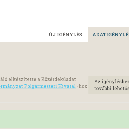
ÚJ IGÉNYLÉS
ADATIGÉNYLÉ
áló elkészítette a Közérdekűadat
Az igényléshe
rmányzat Polgármesteri Hivatal
-hoz
további lehető