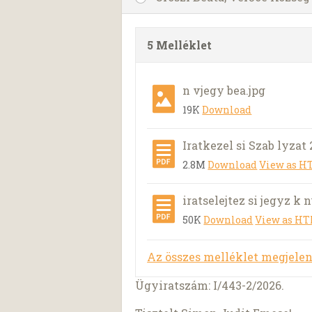
5 Melléklet
n vjegy bea.jpg
19K
Download
Iratkezel si Szab lyzat 
2.8M
Download
View as 
iratselejtez si jegyz k 
50K
Download
View as H
Az összes melléklet megjelen
Ügyiratszám: I/443-2/2026.