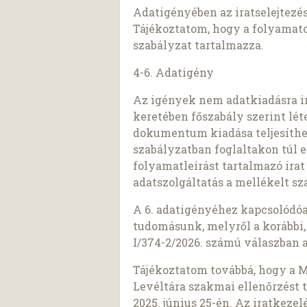
Adatigényében az iratselejtezési
Tájékoztatom, hogy a folyamatot 
szabályzat tartalmazza.
4-6. Adatigény
Az igények nem adatkiadásra i
keretében főszabály szerint lét
dokumentum kiadása teljesíthet
szabályzatban foglaltakon túl e
folyamatleírást tartalmazó irat
adatszolgáltatás a mellékelt sz
A 6. adatigényéhez kapcsolódó
tudomásunk, melyről a korábbi, 2
I/374-2/2026. számú válaszban 
Tájékoztatom továbbá, hogy a 
Levéltára szakmai ellenőrzést 
2025. június 25-én. Az iratkez