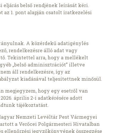
 eljárás belső rendjének leírását kéri.
az 1. pont alapján csatolt iratkezelési
rányulnak. A közérdekű adatigénylés
ező, rendelkezésre álló adat vagy
ő. Tekintettel arra, hogy a mellékelt
gyéb „belső adminisztrációt” illetve
 nem áll rendelkezésre, így az
abályzat kiadásával teljesítettnek minősül.
an megjegyzem, hogy egy esetről van
026. április 2-i adatkérésére adott
adtunk tájékoztatást.
Magyar Nemzeti Levéltár Pest Vármegyei
tartott a Verőcei Polgármesteri Hivatalban
elés ellenőrzési jegyzőkönyvének összegzése