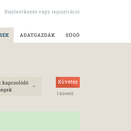
Bejelentkezés vagy regisztráció
SEK
ADATGAZDÁK
SÚGÓ
Követés
z kapcsolódó
ségek
1
követő