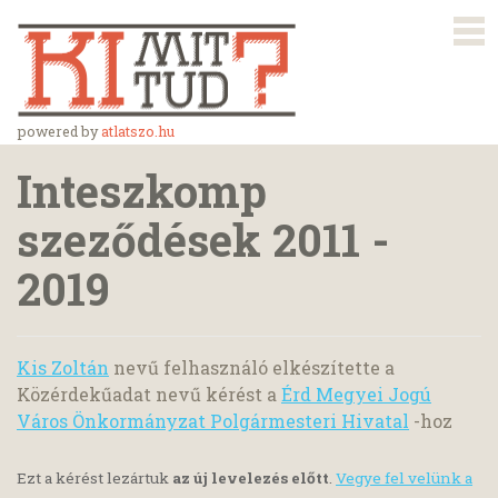
powered by
atlatszo.hu
Inteszkomp
szeződések 2011 -
2019
Kis Zoltán
nevű felhasználó elkészítette a
Közérdekűadat nevű kérést a
Érd Megyei Jogú
Város Önkormányzat Polgármesteri Hivatal
-hoz
Ezt a kérést lezártuk
az új levelezés előtt
.
Vegye fel velünk a