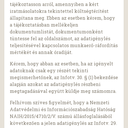
tájékoztasson arról, amennyiben a kért
iratmásolatokra tekintettel költségtérítést
állapítana meg. Ebben az esetben kérem, hogy
a tájékoztatásban mellékeljen
dokumentumlistát, dokumentumonként
tüntesse fel az oldalszámot, az adatigénylés
teljesítésével kapcsolatos munkaerő-ráfordítás
mértékét és annak óradíját.
Kérem, hogy abban az esetben, ha az igényelt
adatoknak csak egy részét tekinti
megismerhetőnek, az Infotv. 30. § (1) bekezdése
alapján azokat az adatigénylés részbeni
megtagadásával együtt küldje meg számomra.
Felhívom szíves figyelmét, hogy a Nemzeti
Adatvédelmi és Információszabadság Hatóság
NAIH/2015/4710/2/V. számú állásfoglalásából
következően a jelen adatigénylés az Infotv. 29.