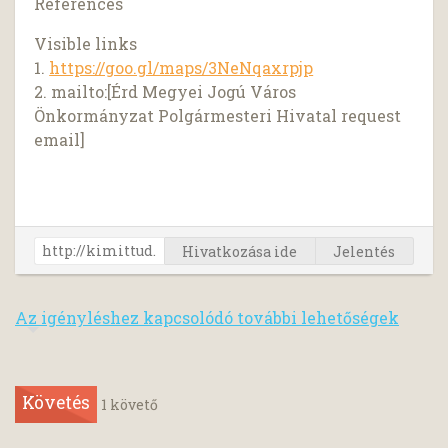
References
Visible links
1.
https://goo.gl/maps/3NeNqaxrpjp
2. mailto:[Érd Megyei Jogú Város
Önkormányzat Polgármesteri Hivatal request
email]
Hivatkozása ide
Jelentés
Az igényléshez kapcsolódó további lehetőségek
Követés
1
követő