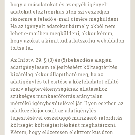
hogy a másolatokat és az egyéb igényelt
adatokat elektronikus úton szíveskedjen
részemre a feladó e-mail címére megküldeni.
Ha az igényelt adatokat bármely okból nem
lehet e-mailben megküldeni, akkor kérem,
hogy azokat a kimittud.atlatszo.hu weboldalon
töltse fel.
Az Infotv. 29. § (3) és (5) bekezdése alapján
adatigénylésem teljesítéséért költségtérítés
kizárólag akkor állapítható meg, ha az
adatigénylés teljesítése a közfeladatot ellátó
szerv alaptevékenységének ellátásához
szükséges munkaerőforrás aránytalan
mértékű igénybevételével jár. Ilyen esetben az
adatkezelő jogosult az adatigénylés
teljesítésével összefüggő munkaerő-ráfordítás
költségét költségtérítésként meghatározni.
Kérem, hogy előzetesen elektronikus úton