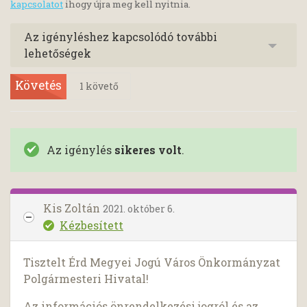
kapcsolatot
ihogy újra meg kell nyitnia.
Az igényléshez kapcsolódó további
lehetőségek
Követés
1
követő
Az igénylés
sikeres volt
.
Kis Zoltán
2021. október 6.
Kézbesített
Tisztelt Érd Megyei Jogú Város Önkormányzat
Polgármesteri Hivatal!
Az információs önrendelkezési jogról és az