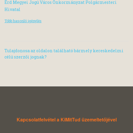
Érd Megyei Jogú Város Önkormányzat Polgármesteri
Hivatal
Több hasonló igénylés
Tulajdonosa az oldalon található bármely kereskedelmi
célú szerzői jognak?
Kapcsolatfelvétel a KiMitTud üzemeltetőjével